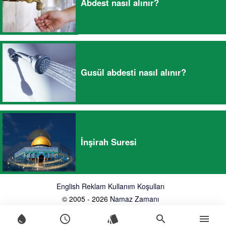
Abdest nasıl alınır?
Gusül abdesti nasıl alınır?
İnşirah Suresi
English
Reklam
Kullanım Koşulları
© 2005 - 2026
Namaz Zamanı
water_drop
schedule
style
search
menu