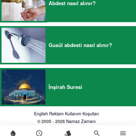
Abdest nasıl alınır?
Gusül abdesti nasıl alınır?
İnşirah Suresi
English
Reklam
Kullanım Koşulları
© 2005 - 2026
Namaz Zamanı
water_drop
schedule
style
search
menu