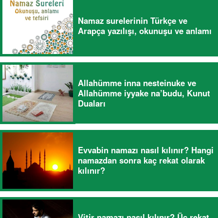
Namaz surelerinin Türkçe ve
Arapça yazılışı, okunuşu ve anlamı
Allahümme inna nesteinuke ve
Allahümme iyyake na’budu, Kunut
Duaları
Evvabin namazı nasıl kılınır? Hangi
namazdan sonra kaç rekat olarak
kılınır?
Vitir namazı nasıl kılınır? Üç rekat