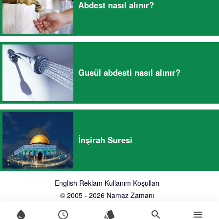
Abdest nasıl alınır?
Gusül abdesti nasıl alınır?
İnşirah Suresi
English
Reklam
Kullanım Koşulları
© 2005 - 2026
Namaz Zamanı
water_drop
schedule
style
search
menu