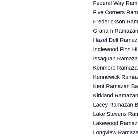
Federal Way Rama
Five Corners Ram
Frederickson Ram
Graham Ramazan 
Hazel Dell Ramaz
Inglewood Finn Hi
Issaquah Ramazan
Kenmore Ramazan
Kennewick Ramaza
Kent Ramazan Bay
Kirkland Ramazan
Lacey Ramazan Ba
Lake Stevens Ram
Lakewood Ramaza
Longview Ramazan