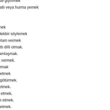
ise giyinmek
atlı veya hurma yemek
mek
tekbir söylemek
elam vermek
lı dilli olmak.
ramlaşmak.
a vermek.
ırmak
 etmek
 götürmek.
 etmek.
m etmek.
e etmek.
 etmek.