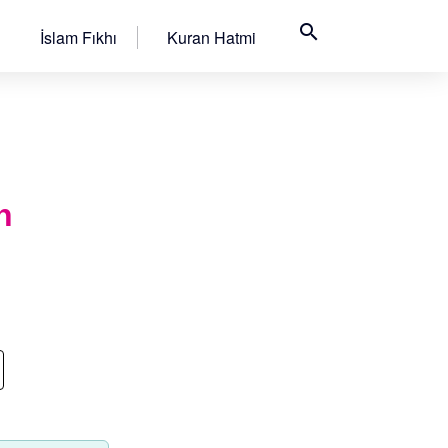
search
İslam Fıkhı
Kuran Hatmi
n