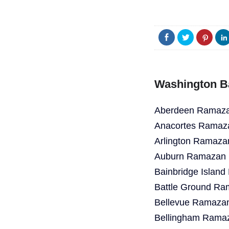
Washington B
Aberdeen Ramazan
Anacortes Ramaza
Arlington Ramaza
Auburn Ramazan B
Bainbridge Islan
Battle Ground Ra
Bellevue Ramazan
Bellingham Ramaz