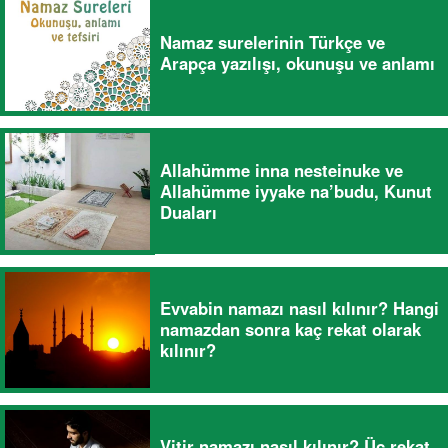
Namaz surelerinin Türkçe ve
Arapça yazılışı, okunuşu ve anlamı
Allahümme inna nesteinuke ve
Allahümme iyyake na’budu, Kunut
Duaları
Evvabin namazı nasıl kılınır? Hangi
namazdan sonra kaç rekat olarak
kılınır?
Vitir namazı nasıl kılınır? Üç rekat