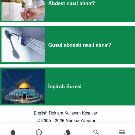
Abdest nasıl alınır?
Gusül abdesti nasıl alınır?
İnşirah Suresi
English
Reklam
Kullanım Koşulları
© 2005 - 2026
Namaz Zamanı
water_drop
schedule
style
search
menu