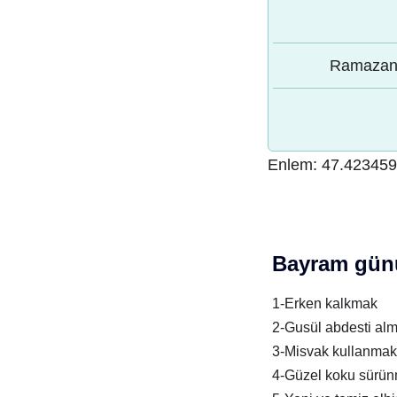
Ramazan 
Enlem:
47.42345
Bayram günü
1-Erken kalkmak
2-Gusül abdesti al
3-Misvak kullanmak
4-Güzel koku sürü