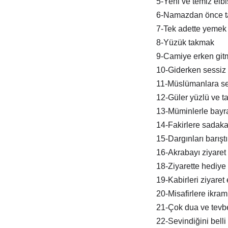
5-Yeni ve temiz elb
6-Namazdan önce t
7-Tek adette yemek
8-Yüzük takmak
9-Camiye erken git
10-Giderken sessiz 
11-Müslümanlara s
12-Güler yüzlü ve tat
13-Müminlerle bay
14-Fakirlere sadak
15-Dargınları barışt
16-Akrabayı ziyaret
18-Ziyarette hediye
19-Kabirleri ziyaret
20-Misafirlere ikra
21-Çok dua ve tevb
22-Sevindiğini belli