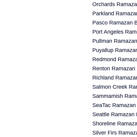
Orchards Ramazan
Parkland Ramazan
Pasco Ramazan Ba
Port Angeles Ram
Pullman Ramazan 
Puyallup Ramazan
Redmond Ramazan
Renton Ramazan B
Richland Ramazan
Salmon Creek Ram
Sammamish Ramaz
SeaTac Ramazan B
Seattle Ramazan 
Shoreline Ramaza
Silver Firs Ramaz