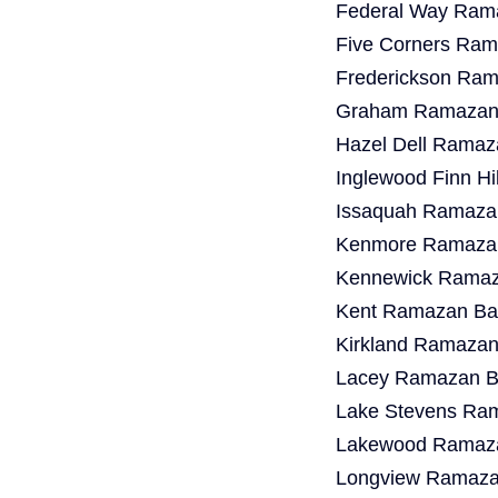
Federal Way Rama
Five Corners Ram
Frederickson Ram
Graham Ramazan 
Hazel Dell Ramaz
Inglewood Finn Hi
Issaquah Ramazan
Kenmore Ramazan
Kennewick Ramaza
Kent Ramazan Bay
Kirkland Ramazan
Lacey Ramazan Ba
Lake Stevens Ram
Lakewood Ramaza
Longview Ramazan