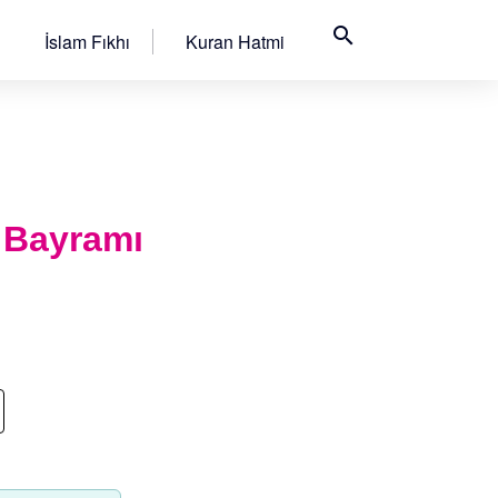
search
İslam Fıkhı
Kuran Hatmi
 Bayramı