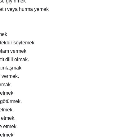
ise giyinmek
atlı veya hurma yemek
mek
tekbir söylemek
elam vermek
lı dilli olmak.
ramlaşmak.
a vermek.
ırmak
 etmek
 götürmek.
 etmek.
m etmek.
e etmek.
 etmek.