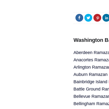
Washington B
Aberdeen Ramazan
Anacortes Ramaza
Arlington Ramaza
Auburn Ramazan B
Bainbridge Islan
Battle Ground Ra
Bellevue Ramazan
Bellingham Ramaz