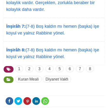
kolaylık vardır. Gerçekten, zorlukla beraber bir
kolaylık daha vardır.
İnşirâh 7:
(7-8) Boş kaldın mı hemen (başka) işe
koyul ve yalnız Rabbine yönel.
İnşirâh 8:
(7-8) Boş kaldın mı hemen (başka) işe
koyul ve yalnız Rabbine yönel.
1
2
3
4
5
6
7
8
Kuran Meali
Diyanet Vakfı