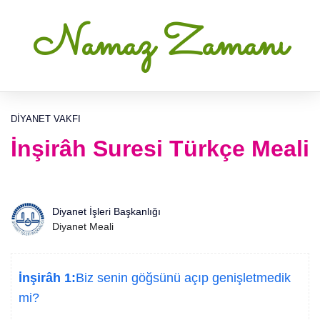
Namaz Zamanı
DIYANET VAKFI
İnşirâh Suresi Türkçe Meali
Diyanet İşleri Başkanlığı
Diyanet Meali
İnşirâh 1:
Biz senin göğsünü açıp genişletmedik
mi?