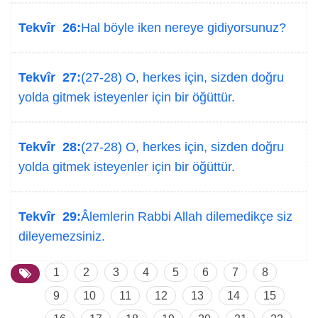
Tekvîr 26:
Hal böyle iken nereye gidiyorsunuz?
Tekvîr 27:
(27-28) O, herkes için, sizden doğru
yolda gitmek isteyenler için bir öğüttür.
Tekvîr 28:
(27-28) O, herkes için, sizden doğru
yolda gitmek isteyenler için bir öğüttür.
Tekvîr 29:
Âlemlerin Rabbi Allah dilemedikçe siz
dileyemezsiniz.
1
2
3
4
5
6
7
8
9
10
11
12
13
14
15