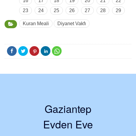
16
17
18
19
20
21
22
23
24
25
26
27
28
29
Kuran Meali
Diyanet Vakfı
Gaziantep
Evden Eve