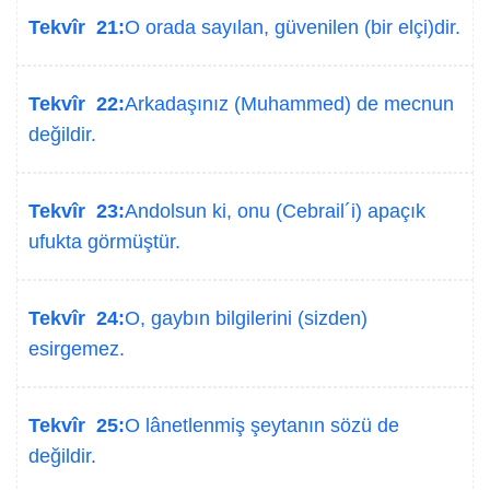
Tekvîr 21:
O orada sayılan, güvenilen (bir elçi)dir.
Tekvîr 22:
Arkadaşınız (Muhammed) de mecnun
değildir.
Tekvîr 23:
Andolsun ki, onu (Cebrail´i) apaçık
ufukta görmüştür.
Tekvîr 24:
O, gaybın bilgilerini (sizden)
esirgemez.
Tekvîr 25:
O lânetlenmiş şeytanın sözü de
değildir.