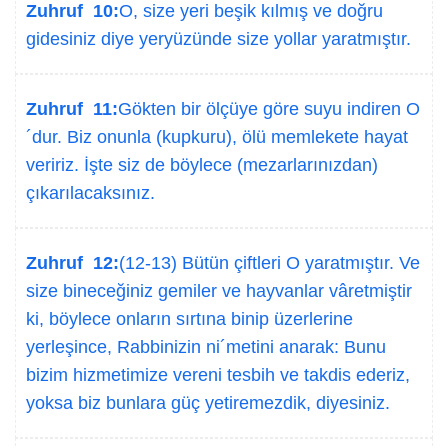
Zuhruf 10:
O, size yeri beşik kılmış ve doğru
gidesiniz diye yeryüzünde size yollar yaratmıştır.
Zuhruf 11:
Gökten bir ölçüye göre suyu indiren O
´dur. Biz onunla (kupkuru), ölü memlekete hayat
veririz. İşte siz de böylece (mezarlarınızdan)
çıkarılacaksınız.
Zuhruf 12:
(12-13) Bütün çiftleri O yaratmıştır. Ve
size bineceğiniz gemiler ve hayvanlar vâretmiştir
ki, böylece onların sırtına binip üzerlerine
yerleşince, Rabbinizin ni´metini anarak: Bunu
bizim hizmetimize vereni tesbih ve takdis ederiz,
yoksa biz bunlara güç yetiremezdik, diyesiniz.