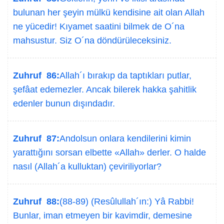
bulunan her şeyin mülkü kendisine ait olan Allah
ne yücedir! Kıyamet saatini bilmek de O´na
mahsustur. Siz O´na döndürüleceksiniz.
Zuhruf 86:
Allah´ı bırakıp da taptıkları putlar,
şefâat edemezler. Ancak bilerek hakka şahitlik
edenler bunun dışındadır.
Zuhruf 87:
Andolsun onlara kendilerini kimin
yarattığını sorsan elbette «Allah» derler. O halde
nasıl (Allah´a kulluktan) çeviriliyorlar?
Zuhruf 88:
(88-89) (Resûlullah´ın:) Yâ Rabbi!
Bunlar, iman etmeyen bir kavimdir, demesine