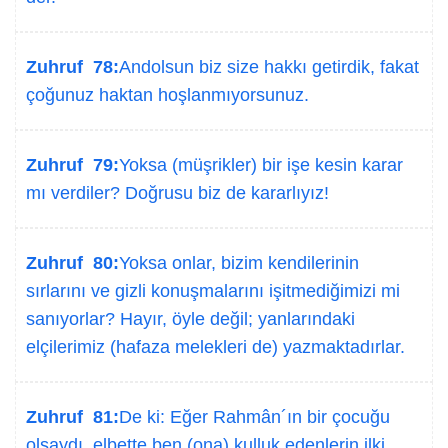
Zuhruf 78:
Andolsun biz size hakkı getirdik, fakat
çoğunuz haktan hoşlanmıyorsunuz.
Zuhruf 79:
Yoksa (müşrikler) bir işe kesin karar
mı verdiler? Doğrusu biz de kararlıyız!
Zuhruf 80:
Yoksa onlar, bizim kendilerinin
sırlarını ve gizli konuşmalarını işitmediğimizi mi
sanıyorlar? Hayır, öyle değil; yanlarındaki
elçilerimiz (hafaza melekleri de) yazmaktadırlar.
Zuhruf 81:
De ki: Eğer Rahmân´ın bir çocuğu
olsaydı, elbette ben (ona) kulluk edenlerin ilki