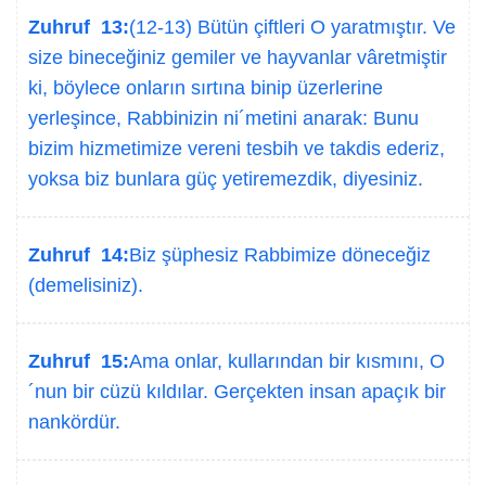
Zuhruf 13:
(12-13) Bütün çiftleri O yaratmıştır. Ve
size bineceğiniz gemiler ve hayvanlar vâretmiştir
ki, böylece onların sırtına binip üzerlerine
yerleşince, Rabbinizin ni´metini anarak: Bunu
bizim hizmetimize vereni tesbih ve takdis ederiz,
yoksa biz bunlara güç yetiremezdik, diyesiniz.
Zuhruf 14:
Biz şüphesiz Rabbimize döneceğiz
(demelisiniz).
Zuhruf 15:
Ama onlar, kullarından bir kısmını, O
´nun bir cüzü kıldılar. Gerçekten insan apaçık bir
nankördür.