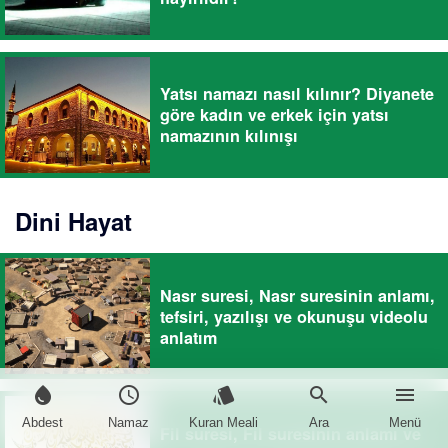
Yatsı namazı nasıl kılınır? Diyanete
göre kadın ve erkek için yatsı
namazının kılınışı
Dini Hayat
Nasr suresi, Nasr suresinin anlamı,
tefsiri, yazılışı ve okunuşu videolu
anlatım
water_drop
schedule
style
search
menu
Abdest
Namaz
Kuran Meali
Ara
Menü
Fil suresi, Fil suresinin anlamı ve