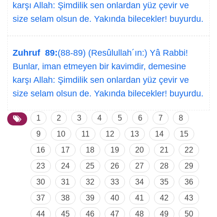
karşı Allah: Şimdilik sen onlardan yüz çevir ve
size selam olsun de. Yakında bilecekler! buyurdu.
Zuhruf 89:
(88-89) (Resûlullah´ın:) Yâ Rabbi!
Bunlar, iman etmeyen bir kavimdir, demesine
karşı Allah: Şimdilik sen onlardan yüz çevir ve
size selam olsun de. Yakında bilecekler! buyurdu.
1
2
3
4
5
6
7
8
9
10
11
12
13
14
15
16
17
18
19
20
21
22
23
24
25
26
27
28
29
30
31
32
33
34
35
36
37
38
39
40
41
42
43
44
45
46
47
48
49
50