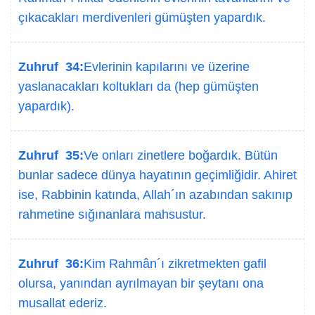
çıkacakları merdivenleri gümüşten yapardık.
Zuhruf 34:
Evlerinin kapılarını ve üzerine
yaslanacakları koltukları da (hep gümüşten
yapardık).
Zuhruf 35:
Ve onları zinetlere boğardık. Bütün
bunlar sadece dünya hayatının geçimliğidir. Ahiret
ise, Rabbinin katında, Allah´ın azabından sakınıp
rahmetine sığınanlara mahsustur.
Zuhruf 36:
Kim Rahmân´ı zikretmekten gafil
olursa, yanından ayrılmayan bir şeytanı ona
musallat ederiz.