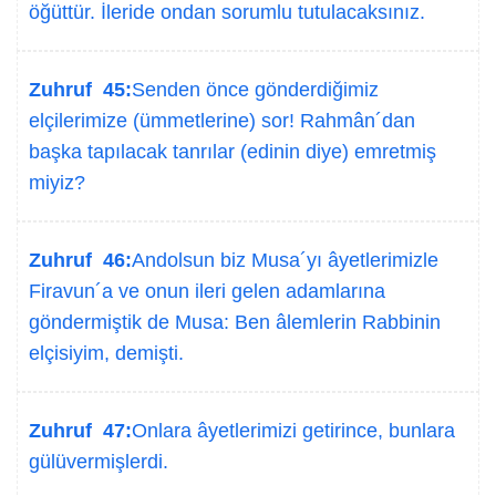
öğüttür. İleride ondan sorumlu tutulacaksınız.
Zuhruf 45:
Senden önce gönderdiğimiz
elçilerimize (ümmetlerine) sor! Rahmân´dan
başka tapılacak tanrılar (edinin diye) emretmiş
miyiz?
Zuhruf 46:
Andolsun biz Musa´yı âyetlerimizle
Firavun´a ve onun ileri gelen adamlarına
göndermiştik de Musa: Ben âlemlerin Rabbinin
elçisiyim, demişti.
Zuhruf 47:
Onlara âyetlerimizi getirince, bunlara
gülüvermişlerdi.