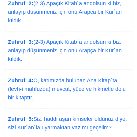
Zuhruf 2:
(2-3) Apaçık Kitab´a andolsun ki biz,
anlayıp düşünmeniz için onu Arapça bir Kur´an
kıldık.
Zuhruf 3:
(2-3) Apaçık Kitab´a andolsun ki biz,
anlayıp düşünmeniz için onu Arapça bir Kur´an
kıldık.
Zuhruf 4:
O, katımızda bulunan Ana Kitap´ta
(levh-i mahfuzda) mevcut, yüce ve hikmetle dolu
bir kitaptır.
Zuhruf 5:
Siz, haddi aşan kimseler oldunuz diye,
sizi Kur´an´la uyarmaktan vaz mı geçelim?