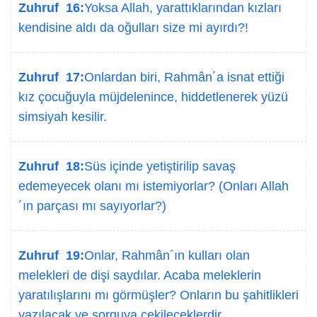
Zuhruf 16:
Yoksa Allah, yarattıklarından kızları
kendisine aldı da oğulları size mi ayırdı?!
Zuhruf 17:
Onlardan biri, Rahmân´a isnat ettiği
kız çocuğuyla müjdelenince, hiddetlenerek yüzü
simsiyah kesilir.
Zuhruf 18:
Süs içinde yetiştirilip savaş
edemeyecek olanı mı istemiyorlar? (Onları Allah
´ın parçası mı sayıyorlar?)
Zuhruf 19:
Onlar, Rahmân´ın kulları olan
melekleri de dişi saydılar. Acaba meleklerin
yaratılışlarını mı görmüşler? Onların bu şahitlikleri
yazılacak ve sorguya çekileceklerdir.