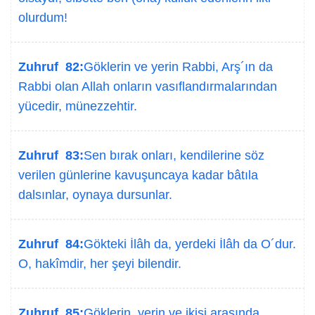
olurdum!
Zuhruf 82:
Göklerin ve yerin Rabbi, Arş´ın da
Rabbi olan Allah onların vasıflandırmalarından
yücedir, münezzehtir.
Zuhruf 83:
Sen bırak onları, kendilerine söz
verilen günlerine kavuşuncaya kadar bâtıla
dalsınlar, oynaya dursunlar.
Zuhruf 84:
Gökteki İlâh da, yerdeki İlâh da O´dur.
O, hakîmdir, her şeyi bilendir.
Zuhruf 85:
Göklerin, yerin ve ikisi arasında