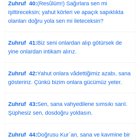
Zuhruf 40:
(Resûlüm!) Sağırlara sen mi
işittireceksin; yahut körleri ve apaçık sapıklıkta
olanları doğru yola sen mi ileteceksin?
Zuhruf 41:
Biz seni onlardan alıp götürsek de
yine onlardan intikam alırız.
Zuhruf 42:
Yahut onlara vâdettiğimiz azabı, sana
gösteririz. Çünkü bizim onlara gücümüz yeter.
Zuhruf 43:
Sen, sana vahyedilene sımsıkı sarıl.
Şüphesiz sen, dosdoğru yoldasın.
Zuhruf 44:
Doğrusu Kur´an, sana ve kavmine bir