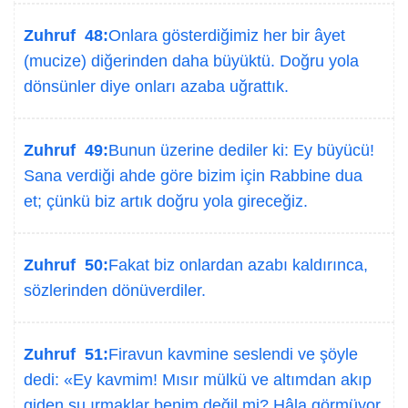
Zuhruf 48:
Onlara gösterdiğimiz her bir âyet
(mucize) diğerinden daha büyüktü. Doğru yola
dönsünler diye onları azaba uğrattık.
Zuhruf 49:
Bunun üzerine dediler ki: Ey büyücü!
Sana verdiği ahde göre bizim için Rabbine dua
et; çünkü biz artık doğru yola gireceğiz.
Zuhruf 50:
Fakat biz onlardan azabı kaldırınca,
sözlerinden dönüverdiler.
Zuhruf 51:
Firavun kavmine seslendi ve şöyle
dedi: «Ey kavmim! Mısır mülkü ve altımdan akıp
giden şu ırmaklar benim değil mi? Hâla görmüyor