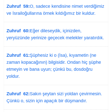
Zuhruf 59:
O, sadece kendisine nimet verdiğimiz
ve İsrailoğullarına örnek kıldığımız bir kuldur.
Zuhruf 60:
Eğer dileseydik, içinizden,
yeryüzünde yerinize geçecek melekler yaratırdık.
Zuhruf 61:
Şüphesiz ki o (İsa), kıyametin (ne
zaman kopacağının) bilgisidir. Ondan hiç şüphe
etmeyin ve bana uyun; çünkü bu, dosdoğru
yoldur.
Zuhruf 62:
Sakın şeytan sizi yoldan çevirmesin.
Çünkü o, sizin için apaçık bir düşmandır.