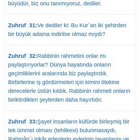
büyüdür, biz onu tanımıyoruz, dediler.
Zuhruf 31:
Ve dediler ki: Bu Kur´an iki şehirden
bir büyük adama indirilse olmaz mıydı?
Zuhruf 32:
Rabbinin rahmetini onlar mı
paylaştırıyorlar? Dünya hayatında onların
geçimliklerini aralarında biz paylaştırdık.
Birbirlerine iş gördürmeleri için kimini ötekine
derecelerle üstün kıldık. Rabbinin rahmeti onların
biriktirdikleri şeylerden daha hayırlıdır.
Zuhruf 33:
Şayet insanların küfürde birleşmiş bir
tek ümmet olması (tehlikesi) bulunmasaydı,
Rahmân´ı inkâr edenlerin evlerinin tavanlarını ve