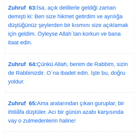
Zuhruf 63:
İsa, açık delillerle geldiği zaman
demişti ki: Ben size hikmet getirdim ve ayrılığa
düştüğünüz şeylerden bir kısmını size açıklamak
için geldim. Öyleyse Allah´tan korkun ve bana
itaat edin.
Zuhruf 64:
Çünkü Allah, benim de Rabbim, sizin
de Rabbinizdir. O´na ibadet edin. İşte bu, doğru
yoldur.
Zuhruf 65:
Ama aralarından çıkan guruplar, bir
ihtilâfa düştüler. Acı bir günün azabı karşısında
vay o zulmedenlerin haline!