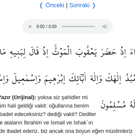
❬ Önceki
|
Sonraki ❭
ءَ
اِذْ
حَضَرَ
يَعْقُوبَ
الْمَوْتُۙ
اِذْ
قَالَ
لِبَن۪يهِ
مَا
ْبُدُ
اِلٰهَكَ
وَاِلٰهَ
اٰبَٓائِكَ
اِبْرٰه۪يمَ
وَاِسْمٰع۪يلَ
وَاِ
azır (Orijinal):
yoksa siz şahidler mi
َهُ
مُسْلِمُونَ
üm hali geldiği vakit: oğullarına benim
adet edeceksiniz? dediği vakit? Dediler
ve ataların İbrahim ve İsmail ve İshak´ın
hide ibadet ederiz, biz ancak ona boyun eğen müslimleriz