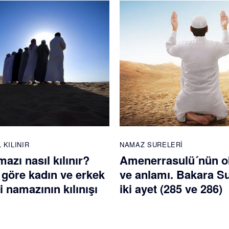
 KILINIR
NAMAZ SURELERI
mazı nasıl kılınır?
Amenerrasulü´nün 
 göre kadın ve erkek
ve anlamı. Bakara S
di namazının kılınışı
iki ayet (285 ve 286)