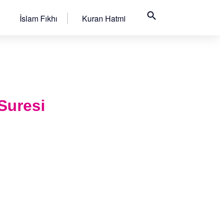
search
İslam Fıkhı
Kuran Hatmi
 Suresi