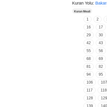
Kuran Yolu:
Bakar
Kuran Meali
1
2
16
17
29
30
42
43
55
56
68
69
81
82
94
95
106
10
117
118
128
12
139
14