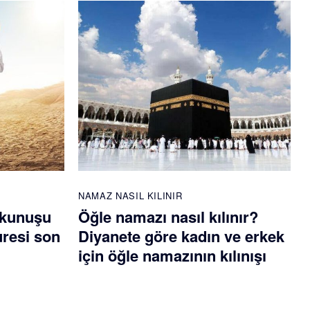
NAMAZ NASIL KILINIR
okunuşu
Öğle namazı nasıl kılınır?
uresi son
Diyanete göre kadın ve erkek
için öğle namazının kılınışı