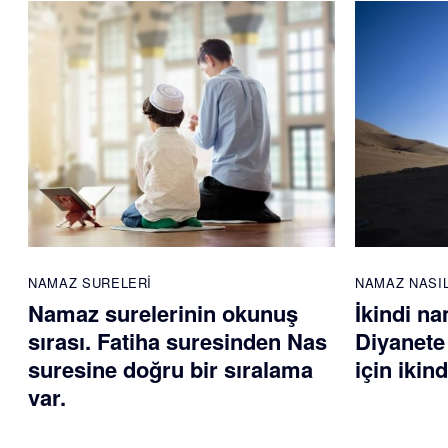
NAMAZ SURELERI
NAMAZ NASIL
Namaz surelerinin okunuş
İkindi na
sırası. Fatiha suresinden Nas
Diyanete
suresine doğru bir sıralama
için ikin
var.