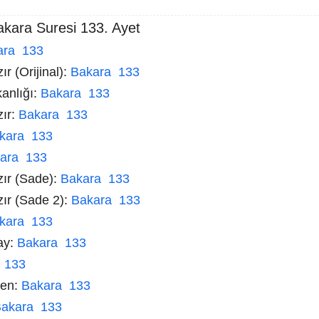
akara Suresi 133. Ayet
ara 133
r (Orijinal):
Bakara 133
kanlığı:
Bakara 133
zır:
Bakara 133
kara 133
ara 133
zır (Sade):
Bakara 133
zır (Sade 2):
Bakara 133
kara 133
ay:
Bakara 133
 133
men:
Bakara 133
akara 133