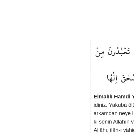
تَعْبُدُونَ
مِنْ
سْحٰقَ
اِلٰهًا
Elmalılı Hamdi Y
idiniz, Yakuba öl
arkamdan neye ib
ki senin Allahın 
Allâhı, ilâh-ı vâ