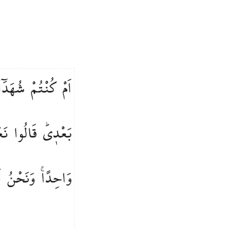
اَمْ
كُنْتُمْ
شُهَدَٓا
بَعْد۪يۜ
قَالُوا
نَع
وَاحِدًاۚ
وَنَحْنُ
ل