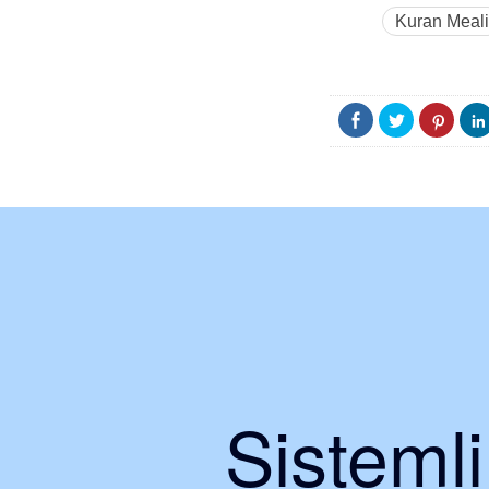
Kuran Meali
Sisteml