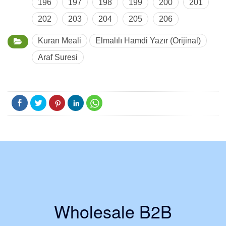
196
197
198
199
200
201
202
203
204
205
206
Kuran Meali
Elmalılı Hamdi Yazır (Orijinal)
Araf Suresi
Wholesale B2B