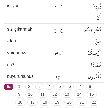
يُرِيدُ
ر و د
istiyor
أَنْ
يُخْرِجَكُمْ
خ ر ج
sizi çıkarmak
مِنْ
-dan
أَرْضِكُمْ
ا ر ض
yurdunuz-
فَمَاذَا
ne?
تَأْمُرُونَ
ا م ر
buyurursunuz
1
2
3
4
5
6
7
8
9
10
11
12
13
14
15
16
17
18
19
20
21
22