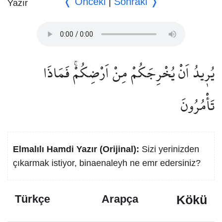
❬ Önceki
|
Sonraki ❭
يُر۪يدُ اَنْ يُخْرِجَكُمْ مِنْ اَرْضِكُمْۚ فَمَاذَا
تَأْمُرُونَ
Elmalılı Hamdi Yazır (Orijinal):
Sizi yerinizden
çıkarmak istiyor, binaenaleyh ne emr edersiniz?
Kökü
Türkçe
Arapça