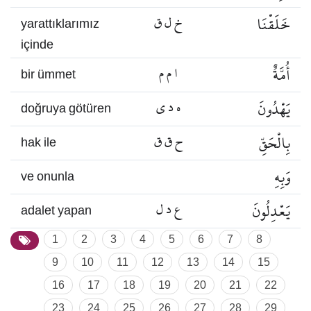
خَلَقْنَا
خ ل ق
yarattıklarımız
içinde
أُمَّةٌ
ا م م
bir ümmet
يَهْدُونَ
ه د ي
doğruya götüren
بِالْحَقِّ
ح ق ق
hak ile
وَبِهِ
ve onunla
يَعْدِلُونَ
ع د ل
adalet yapan
1
2
3
4
5
6
7
8
9
10
11
12
13
14
15
16
17
18
19
20
21
22
23
24
25
26
27
28
29