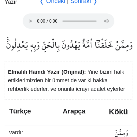
❬ Önceki
|
Sonraki ❭
وَمِمَّنْ خَلَقْنَٓا اُمَّةٌ يَهْدُونَ بِالْحَقِّ وَبِه۪ يَعْدِلُونَ۟
Elmalılı Hamdi Yazır (Orijinal):
Yine bizim halk
ettiklerimizden bir ümmet de var ki hakka
rehberlik ederler, ve onunla icrayı adalet eylerler
Kökü
Türkçe
Arapça
وَمِمَّنْ
vardır