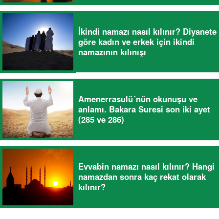
İkindi namazı nasıl kılınır? Diyanete
göre kadın ve erkek için ikindi
namazının kılınışı
Amenerrasulü´nün okunuşu ve
anlamı. Bakara Suresi son iki ayet
(285 ve 286)
Evvabin namazı nasıl kılınır? Hangi
namazdan sonra kaç rekat olarak
kılınır?