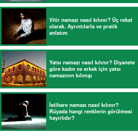
Vitir namazı nasıl kılınır? Üç rekat
olarak. Ayrıntılarla ve pratik
anlatım
Yatsı namazı nasıl kılınır? Diyanete
göre kadın ve erkek için yatsı
namazının kılınışı
İstihare namazı nasıl kılınır?
Rüyada hangi renklerin görülmesi
hayırlıdır?