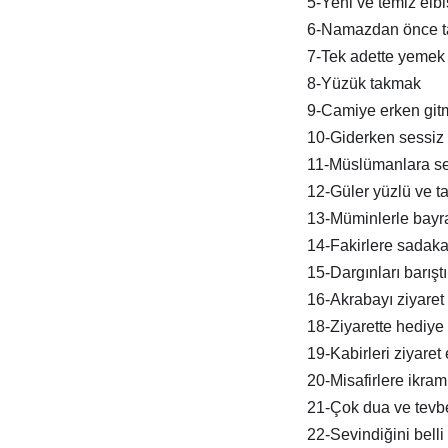
5-Yeni ve temiz elb
6-Namazdan önce t
7-Tek adette yemek
8-Yüzük takmak
9-Camiye erken git
10-Giderken sessiz 
11-Müslümanlara s
12-Güler yüzlü ve tat
13-Müminlerle bay
14-Fakirlere sadak
15-Dargınları barışt
16-Akrabayı ziyaret
18-Ziyarette hediye
19-Kabirleri ziyaret
20-Misafirlere ikra
21-Çok dua ve tevb
22-Sevindiğini belli