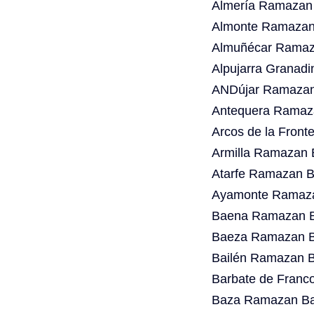
Almería Ramazan 
Almonte Ramazan 
Almuñécar Ramaza
Alpujarra Granad
ANDújar Ramazan 
Antequera Ramaza
Arcos de la Fron
Armilla Ramazan 
Atarfe Ramazan B
Ayamonte Ramaza
Baena Ramazan Ba
Baeza Ramazan Ba
Bailén Ramazan B
Barbate de Franc
Baza Ramazan Bay