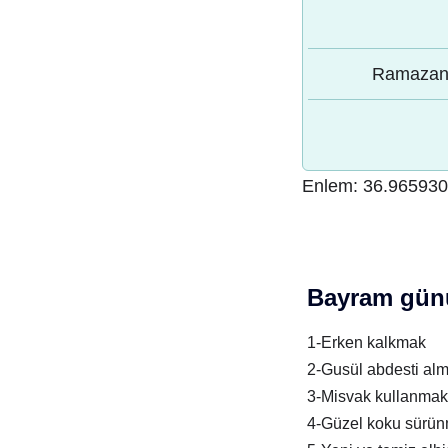
Ramazan 
Enlem:
36.96593
Bayram günü
1-Erken kalkmak
2-Gusül abdesti al
3-Misvak kullanmak
4-Güzel koku sürü