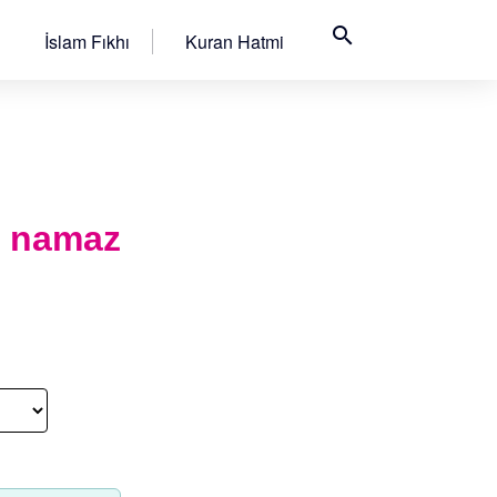
search
İslam Fıkhı
Kuran Hatmi
ı namaz