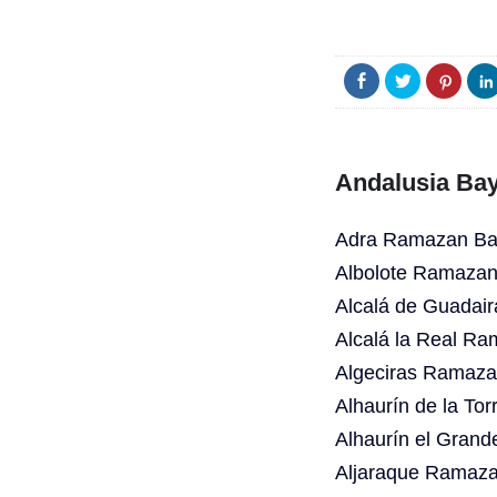
Andalusia Bay
Adra Ramazan Bay
Albolote Ramazan
Alcalá de Guadai
Alcalá la Real Ra
Algeciras Ramaza
Alhaurín de la To
Alhaurín el Gran
Aljaraque Ramaza