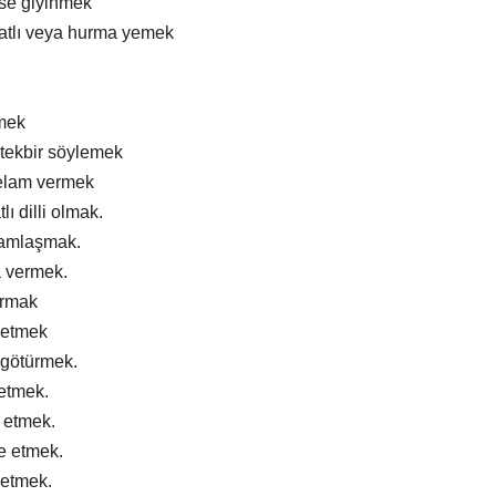
ise giyinmek
atlı veya hurma yemek
mek
tekbir söylemek
elam vermek
lı dilli olmak.
ramlaşmak.
a vermek.
ırmak
 etmek
 götürmek.
 etmek.
m etmek.
e etmek.
 etmek.