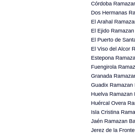
Córdoba Ramazan 
Dos Hermanas Ra
El Arahal Ramaza
El Ejido Ramazan
El Puerto de San
El Viso del Alcor
Estepona Ramazan
Fuengirola Ramaz
Granada Ramazan 
Guadix Ramazan B
Huelva Ramazan B
Huércal Overa Ra
Isla Cristina Ram
Jaén Ramazan Bay
Jerez de la Front