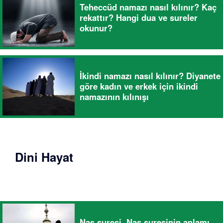
Teheccüd namazı nasıl kılınır? Kaç
rekattır? Hangi dua ve sureler
okunur?
İkindi namazı nasıl kılınır? Diyanete
göre kadın ve erkek için ikindi
namazının kılınışı
Dini Hayat
Nas suresi, Nas suresinin anlamı,