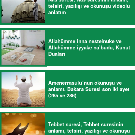
tefsiri, yazılışı ve okunuşu videolu
anlatım
Allahümme inna nesteinuke ve
Allahümme iyyake na’budu, Kunut
Duaları
Amenerrasulü´nün okunuşu ve
anlamı. Bakara Suresi son iki ayet
(285 ve 286)
Tebbet suresi, Tebbet suresinin
anlamı, tefsiri, yazılışı ve okunuşu