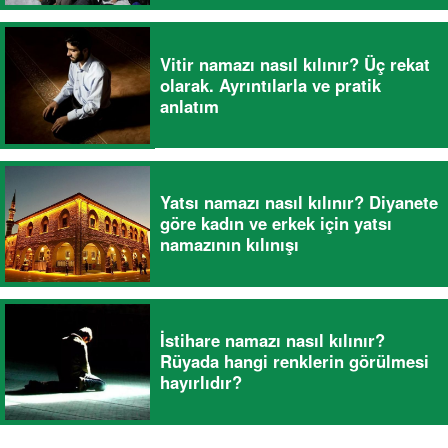
Vitir namazı nasıl kılınır? Üç rekat
olarak. Ayrıntılarla ve pratik
anlatım
Yatsı namazı nasıl kılınır? Diyanete
göre kadın ve erkek için yatsı
namazının kılınışı
İstihare namazı nasıl kılınır?
Rüyada hangi renklerin görülmesi
hayırlıdır?