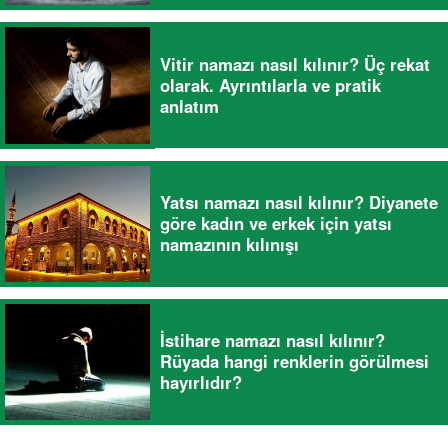
Vitir namazı nasıl kılınır? Üç rekat
olarak. Ayrıntılarla ve pratik
anlatım
Yatsı namazı nasıl kılınır? Diyanete
göre kadın ve erkek için yatsı
namazının kılınışı
İstihare namazı nasıl kılınır?
Rüyada hangi renklerin görülmesi
hayırlıdır?