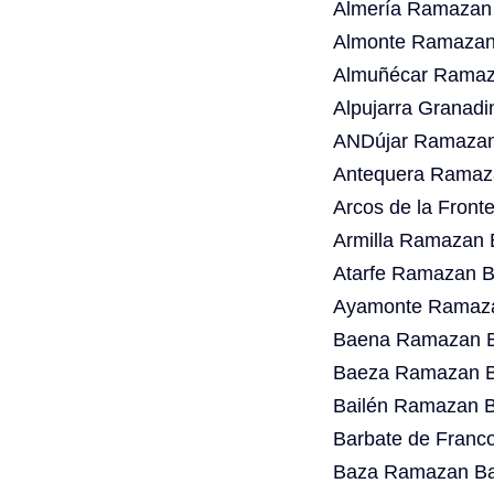
Almería Ramazan 
Almonte Ramazan 
Almuñécar Ramaza
Alpujarra Granad
ANDújar Ramazan 
Antequera Ramaza
Arcos de la Fron
Armilla Ramazan 
Atarfe Ramazan B
Ayamonte Ramaza
Baena Ramazan Ba
Baeza Ramazan Ba
Bailén Ramazan B
Barbate de Franc
Baza Ramazan Bay