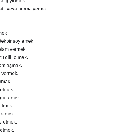
ise giyinmek
atlı veya hurma yemek
mek
tekbir söylemek
elam vermek
lı dilli olmak.
ramlaşmak.
a vermek.
ırmak
 etmek
 götürmek.
 etmek.
m etmek.
e etmek.
 etmek.