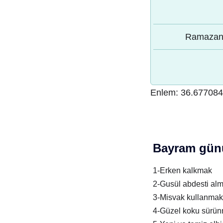
Ramazan 
Enlem:
36.67708
Bayram günü
1-Erken kalkmak
2-Gusül abdesti al
3-Misvak kullanmak
4-Güzel koku sürü