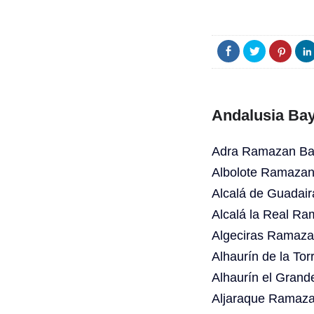
Andalusia Bay
Adra Ramazan Bay
Albolote Ramazan
Alcalá de Guadai
Alcalá la Real Ra
Algeciras Ramaza
Alhaurín de la To
Alhaurín el Gran
Aljaraque Ramaza