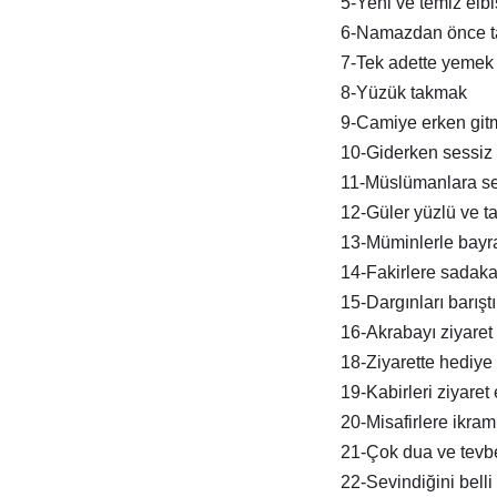
5-Yeni ve temiz elb
6-Namazdan önce t
7-Tek adette yemek
8-Yüzük takmak
9-Camiye erken git
10-Giderken sessiz 
11-Müslümanlara s
12-Güler yüzlü ve tat
13-Müminlerle bay
14-Fakirlere sadak
15-Dargınları barışt
16-Akrabayı ziyaret
18-Ziyarette hediye
19-Kabirleri ziyaret
20-Misafirlere ikra
21-Çok dua ve tevb
22-Sevindiğini belli