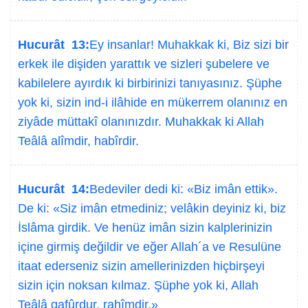
Hucurât 13:
Ey insanlar! Muhakkak ki, Biz sizi bir
erkek ile dişiden yarattık ve sizleri şubelere ve
kabilelere ayırdık ki birbirinizi tanıyasınız. Şüphe
yok ki, sizin ind-i ilâhide en mükerrem olanınız en
ziyâde müttakî olanınızdır. Muhakkak ki Allah
Teâlâ alîmdir, habîrdir.
Hucurât 14:
Bedeviler dedi ki: «Biz imân ettik».
De ki: «Siz imân etmediniz; velâkin deyiniz ki, biz
İslâma girdik. Ve henüz imân sizin kalplerinizin
içine girmiş değildir ve eğer Allah´a ve Resulüne
itaat ederseniz sizin amellerinizden hiçbirşeyi
sizin için noksan kılmaz. Şüphe yok ki, Allah
Teâlâ gafûrdur, rahîmdir.»