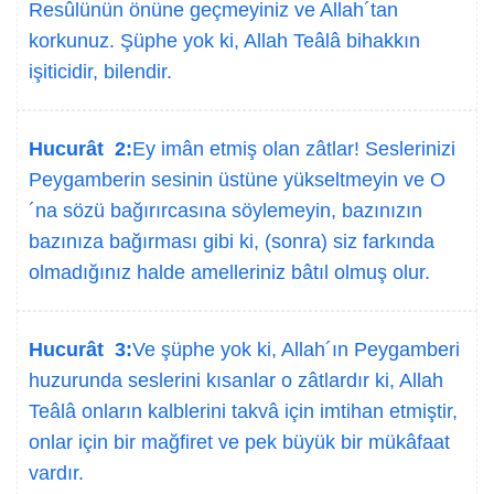
Resûlünün önüne geçmeyiniz ve Allah´tan
korkunuz. Şüphe yok ki, Allah Teâlâ bihakkın
işiticidir, bilendir.
Hucurât 2:
Ey imân etmiş olan zâtlar! Seslerinizi
Peygamberin sesinin üstüne yükseltmeyin ve O
´na sözü bağırırcasına söylemeyin, bazınızın
bazınıza bağırması gibi ki, (sonra) siz farkında
olmadığınız halde amelleriniz bâtıl olmuş olur.
Hucurât 3:
Ve şüphe yok ki, Allah´ın Peygamberi
huzurunda seslerini kısanlar o zâtlardır ki, Allah
Teâlâ onların kalblerini takvâ için imtihan etmiştir,
onlar için bir mağfiret ve pek büyük bir mükâfaat
vardır.