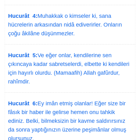
Hucurât 4:
Muhakkak o kimseler ki, sana
hücrelerin arkasından nidâ ediverirler. Onların
çoğu âkilâne düşünmezler.
Hucurât 5:
Ve eğer onlar, kendilerine sen
çıkıncaya kadar sabretselerdi, elbette ki kendileri
için hayırlı olurdu. (Mamaafih) Allah gafûrdur,
rahîmdir.
Hucurât 6:
Ey imân etmiş olanlar! Eğer size bir
fâsık bir haber ile gelirse hemen onu tahkik
ediniz. Belki, bilmeksizin bir kavme saldırırsınız
da sonra yaptığınızın üzerine peşimânlar olmuş
olursunuz.