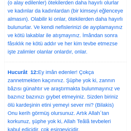
(o alay edilenler) ötekilerden daha hayırlı olurlar
ve kadınlar da kadınlardan (bir kimseyi eğlenceye
almasın). Olabilir ki onlar, ötekilerden daha hayırlı
bulunurlar. Ve kendi nefislerinizi de ayıplamayınız
ve kötü lakablar ile atışmayınız. İmândan sonra
fâsıklık ne kötü addır ve her kim tevbe etmezse
işte zalimler olanlar onlardır, onlar.
Hucurât 12:
Ey imân edenler! Çokça
zannetmekten kaçınınız. Şüphe yok ki, zannın
bâzısı günahtır ve araştırmakta bulunmayınız ve
bazınız bazınızı gıybet etmeyiniz. Sizden biriniz
ölü kardeşinin etini yemeyi sever mi? (Bilakis)
Onu kerih görmüş olursunuz. Artık Allah´tan
korkunuz, şüphe yok ki, Allah Teâlâ tevbeleri
kabul edicidir, çok esirgeyicidir.