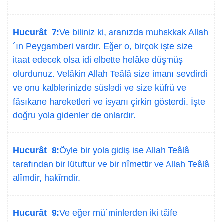
Hucurât 7:
Ve biliniz ki, aranızda muhakkak Allah
´ın Peygamberi vardır. Eğer o, birçok işte size
itaat edecek olsa idi elbette helâke düşmüş
olurdunuz. Velâkin Allah Teâlâ size imanı sevdirdi
ve onu kalblerinizde süsledi ve size küfrü ve
fâsıkane hareketleri ve isyanı çirkin gösterdi. İşte
doğru yola gidenler de onlardır.
Hucurât 8:
Öyle bir yola gidiş ise Allah Teâlâ
tarafından bir lütuftur ve bir nîmettir ve Allah Teâlâ
alîmdir, hakîmdir.
Hucurât 9:
Ve eğer mü´minlerden iki tâife