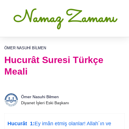
Namaz Zamanı
ÖMER NASUHI BILMEN
Hucurât Suresi Türkçe
Meali
Ömer Nasuhi Bilmen
Diyanet İşleri Eski Başkanı
Hucurât 1:
Ey imân etmiş olanlar! Allah´ın ve