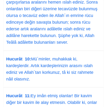
çarpışırlarsa aralarını hemen ıslah ediniz. Sonra
onlardan biri diğeri üzerine tecavüzde bulunmuş
olursa o tecavüz eden ile Allah´ın emrine rücu
edinceye değin savaşta bulunun; sonra rücu
ederse artık aralarını adâletle ıslah ediniz ve
adilâne harekette bulunun. Şüphe yok ki, Allah
Teâlâ adâlette bulunanları sever.
Hucurât 10:
Mü´minler, muhakkak ki,
kardeşlerdir. Artık kardeşlerinizin arasını ıslah
ediniz ve Allah´tan korkunuz, tâ ki siz rahmete
nâil olasınız.
Hucurât 11:
Ey imân etmiş olanlar! Bir kavim
diğer bir kavim ile alay etmesin. Olabilir ki, onlar