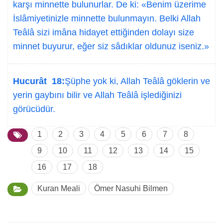
karşı minnette bulunurlar. De ki: «Benim üzerime
İslâmiyetinizle minnette bulunmayın. Belki Allah
Teâlâ sizi imâna hidayet ettiğinden dolayı size
minnet buyurur, eğer siz sâdıklar oldunuz iseniz.»
Hucurât 18:
Şüphe yok ki, Allah Teâlâ göklerin ve
yerin gaybını bilir ve Allah Teâlâ işlediğinizi
görücüdür.
1
2
3
4
5
6
7
8
9
10
11
12
13
14
15
16
17
18
Kuran Meali
Ömer Nasuhi Bilmen