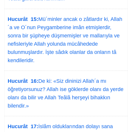
Hucurât 15:
Mü´minler ancak o zâtlardır ki, Allah
´a ve O´nun Peygamberine imân etmişlerdir,
sonra bir şüpheye düşmemişler ve mallarıyla ve
nefisleriyle Allah yolunda mücâhedede
bulunmuşlardır. İşte sâdık olanlar da onların tâ
kendileridir.
Hucurât 16:
De ki: «Siz dininizi Allah´a mı
öğretiyorsunuz? Allah ise göklerde olanı da yerde
olanı da bilir ve Allah Teâlâ herşeyi bihakkın
bilendir.»
Hucurât 17:
İslâm olduklarından dolayı sana