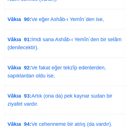
Vâkıa 90:
Ve eğer Ashâb-ı Yemîn´den ise,
Vâkıa 91:
İmdi sana Ashâb-ı Yemîn´den bir selâm
(denilecektir).
Vâkıa 92:
Ve fakat eğer tekzîp edenlerden,
sapıklardan oldu ise,
Vâkıa 93:
Artık (ona da) pek kaynar sudan bir
ziyafet vardır.
Vâkıa 94:
Ve cehenneme bir atılış (da vardır).