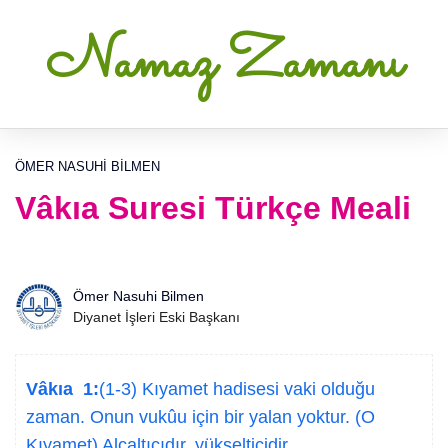
Namaz Zamanı
ÖMER NASUHI BILMEN
Vâkıa Suresi Türkçe Meali
Ömer Nasuhi Bilmen
Diyanet İşleri Eski Başkanı
Vâkıa 1:
(1-3) Kıyamet hadisesi vaki olduğu
zaman. Onun vukûu için bir yalan yoktur. (O
Kıyamet) Alçaltıcıdır, yükselticidir.