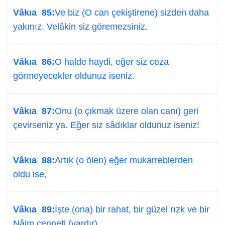
Vâkıa 85:
Ve biz (O can çekiştirene) sizden daha
yakınız. Velâkin siz göremezsiniz.
Vâkıa 86:
O halde haydi, eğer siz ceza
görmeyecekler oldunuz iseniz.
Vâkıa 87:
Onu (o çıkmak üzere olan canı) geri
çevirseniz ya. Eğer siz sâdıklar oldunuz iseniz!
Vâkıa 88:
Artık (o ölen) eğer mukarreblerden
oldu ise,
Vâkıa 89:
İşte (ona) bir rahat, bir güzel rızk ve bir
Nâim cenneti (vardır).