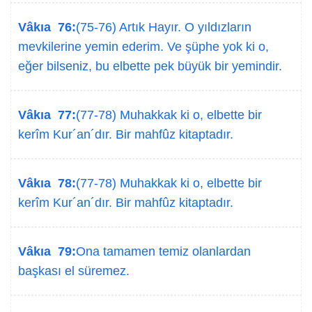
Vâkıa 76:
(75-76) Artık Hayır. O yıldızların
mevkilerine yemin ederim. Ve şüphe yok ki o,
eğer bilseniz, bu elbette pek büyük bir yemindir.
Vâkıa 77:
(77-78) Muhakkak ki o, elbette bir
kerîm Kur´an´dır. Bir mahfûz kitaptadır.
Vâkıa 78:
(77-78) Muhakkak ki o, elbette bir
kerîm Kur´an´dır. Bir mahfûz kitaptadır.
Vâkıa 79:
Ona tamamen temiz olanlardan
başkası el süremez.