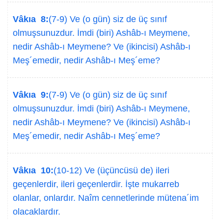
Vâkıa 8:
(7-9) Ve (o gün) siz de üç sınıf
olmuşsunuzdur. İmdi (biri) Ashâb-ı Meymene,
nedir Ashâb-ı Meymene? Ve (ikincisi) Ashâb-ı
Meş´emedir, nedir Ashâb-ı Meş´eme?
Vâkıa 9:
(7-9) Ve (o gün) siz de üç sınıf
olmuşsunuzdur. İmdi (biri) Ashâb-ı Meymene,
nedir Ashâb-ı Meymene? Ve (ikincisi) Ashâb-ı
Meş´emedir, nedir Ashâb-ı Meş´eme?
Vâkıa 10:
(10-12) Ve (üçüncüsü de) ileri
geçenlerdir, ileri geçenlerdir. İşte mukarreb
olanlar, onlardır. Naîm cennetlerinde mütena´im
olacaklardır.