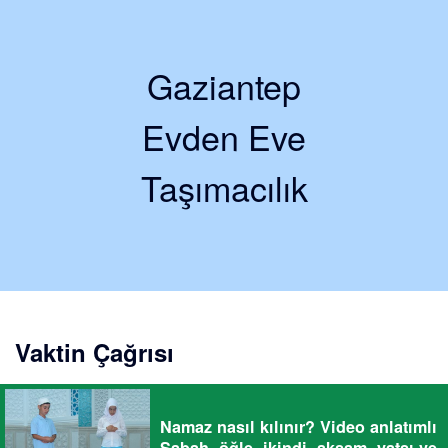
Gaziantep
Evden Eve
Taşımacılık
Vaktin Çağrısı
Namaz nasıl kılınır? Video anlatımlı
Sabah, öğle, ikindi, akşam, yatsı ve