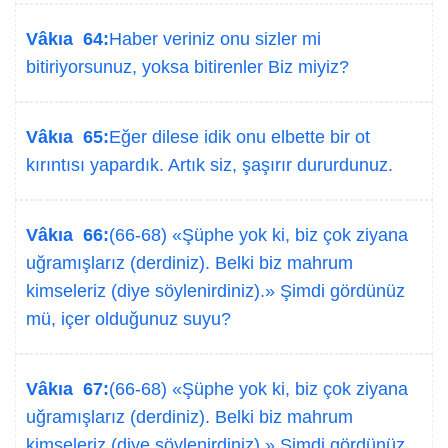
Vâkıa 64:
Haber veriniz onu sizler mi
bitiriyorsunuz, yoksa bitirenler Biz miyiz?
Vâkıa 65:
Eğer dilese idik onu elbette bir ot
kırıntısı yapardık. Artık siz, şaşırır dururdunuz.
Vâkıa 66:
(66-68) «Şüphe yok ki, biz çok ziyana
uğramışlarız (derdiniz). Belki biz mahrum
kimseleriz (diye söylenirdiniz).» Şimdi gördünüz
mü, içer olduğunuz suyu?
Vâkıa 67:
(66-68) «Şüphe yok ki, biz çok ziyana
uğramışlarız (derdiniz). Belki biz mahrum
kimseleriz (diye söylenirdiniz).» Şimdi gördünüz