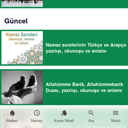
Güncel
Namaz surelerinin Türkçe ve Arapça
yazılışı, okunuşu ve anlamı
Allahümme Barik, Allahümmebarik
Duası, yazılışı, okunuşu ve anlamı
water_drop
schedule
style
search
menu
Duha (Kuşluk) namazı nasıl kılınır?
Abdest
Namaz
Kuran Meali
Ara
Menü
Gündoğumu ve öğle arasında kılınır