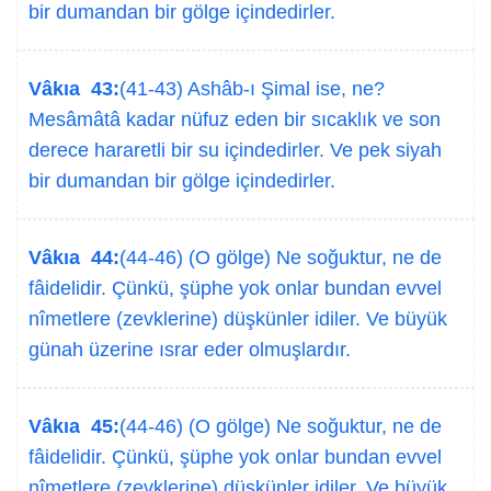
bir dumandan bir gölge içindedirler.
Vâkıa 43:
(41-43) Ashâb-ı Şimal ise, ne?
Mesâmâtâ kadar nüfuz eden bir sıcaklık ve son
derece hararetli bir su içindedirler. Ve pek siyah
bir dumandan bir gölge içindedirler.
Vâkıa 44:
(44-46) (O gölge) Ne soğuktur, ne de
fâidelidir. Çünkü, şüphe yok onlar bundan evvel
nîmetlere (zevklerine) düşkünler idiler. Ve büyük
günah üzerine ısrar eder olmuşlardır.
Vâkıa 45:
(44-46) (O gölge) Ne soğuktur, ne de
fâidelidir. Çünkü, şüphe yok onlar bundan evvel
nîmetlere (zevklerine) düşkünler idiler. Ve büyük