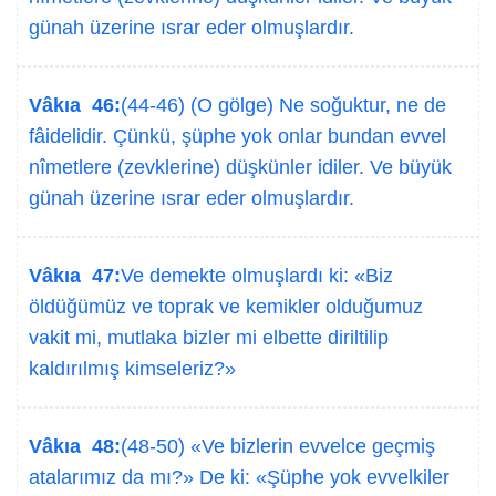
günah üzerine ısrar eder olmuşlardır.
Vâkıa 46:
(44-46) (O gölge) Ne soğuktur, ne de
fâidelidir. Çünkü, şüphe yok onlar bundan evvel
nîmetlere (zevklerine) düşkünler idiler. Ve büyük
günah üzerine ısrar eder olmuşlardır.
Vâkıa 47:
Ve demekte olmuşlardı ki: «Biz
öldüğümüz ve toprak ve kemikler olduğumuz
vakit mi, mutlaka bizler mi elbette diriltilip
kaldırılmış kimseleriz?»
Vâkıa 48:
(48-50) «Ve bizlerin evvelce geçmiş
atalarımız da mı?» De ki: «Şüphe yok evvelkiler