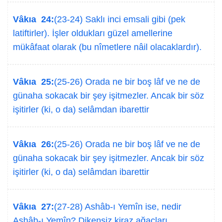
Vâkıa 24:
(23-24) Saklı inci emsali gibi (pek
latiftirler). İşler oldukları güzel amellerine
mükâfaat olarak (bu nîmetlere nâil olacaklardır).
Vâkıa 25:
(25-26) Orada ne bir boş lâf ve ne de
günaha sokacak bir şey işitmezler. Ancak bir söz
işitirler (ki, o da) selâmdan ibarettir
Vâkıa 26:
(25-26) Orada ne bir boş lâf ve ne de
günaha sokacak bir şey işitmezler. Ancak bir söz
işitirler (ki, o da) selâmdan ibarettir
Vâkıa 27:
(27-28) Ashâb-ı Yemîn ise, nedir
Ashâb-ı Yemîn? Dikensiz kiraz ağaçları