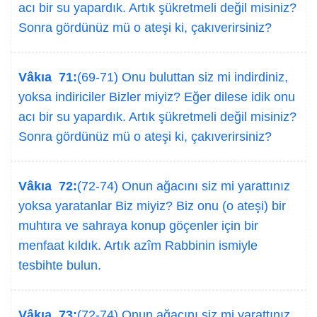
acı bir su yapardık. Artık şükretmeli değil misiniz?
Sonra gördünüz mü o ateşi ki, çakıverirsiniz?
Vâkıa 71:
(69-71) Onu buluttan siz mi indirdiniz,
yoksa indiriciler Bizler miyiz? Eğer dilese idik onu
acı bir su yapardık. Artık şükretmeli değil misiniz?
Sonra gördünüz mü o ateşi ki, çakıverirsiniz?
Vâkıa 72:
(72-74) Onun ağacını siz mi yarattınız
yoksa yaratanlar Biz miyiz? Biz onu (o ateşi) bir
muhtıra ve sahraya konup göçenler için bir
menfaat kıldık. Artık azîm Rabbinin ismiyle
tesbihte bulun.
Vâkıa 73:
(72-74) Onun ağacını siz mi yarattınız