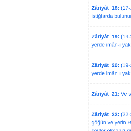
Zâriyât 18:
(17-
istiğfarda bulunur
Zâriyât 19:
(19-2
yerde imân-ı yakin
Zâriyât 20:
(19-2
yerde imân-ı yakin
Zâriyât 21:
Ve si
Zâriyât 22:
(22-2
göğün ve yerin Ra
söyler olmanız gib