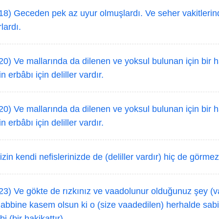
18) Geceden pek az uyur olmuşlardı. Ve seher vakitlerin
lardı.
0) Ve mallarında da dilenen ve yoksul bulunan için bir ha
 erbâbı için deliller vardır.
0) Ve mallarında da dilenen ve yoksul bulunan için bir ha
 erbâbı için deliller vardır.
zin kendi nefislerinizde de (deliller vardır) hiç de görme
3) Ve gökte de rızkınız ve vaadolunur olduğunuz şey (var
bbine kasem olsun ki o (size vaadedilen) herhalde sabitt
i (bir hakikattır).