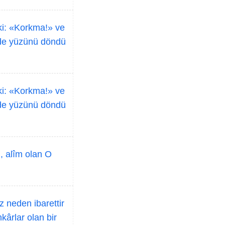
 ki: «Korkma!» ve
inde yüzünü döndü
 ki: «Korkma!» ve
inde yüzünü döndü
, alîm olan O
 neden ibarettir
kârlar olan bir