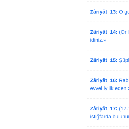
Zâriyât 13:
O gün
Zâriyât 14:
(Onla
idiniz.»
Zâriyât 15:
Şüph
Zâriyât 16:
Rable
evvel iyilik eden 
Zâriyât 17:
(17-
istiğfarda bulunur