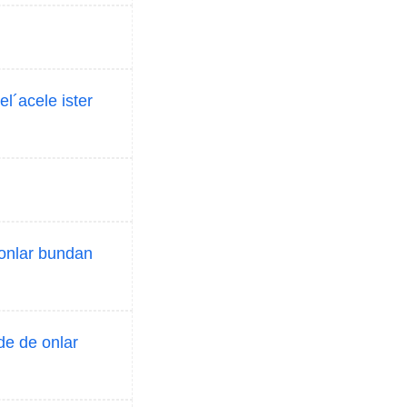
el´acele ister
 onlar bundan
de de onlar