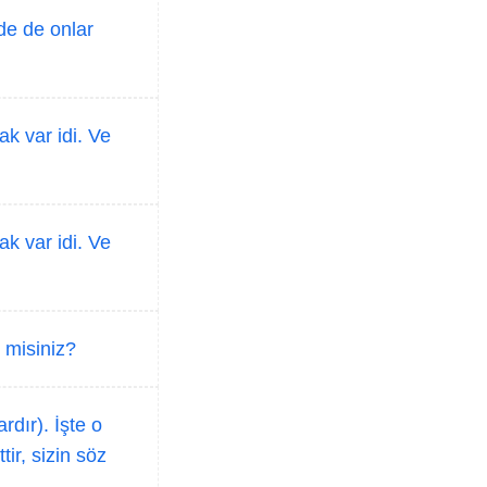
de de onlar
k var idi. Ve
k var idi. Ve
z misiniz?
dır). İşte o
ir, sizin söz