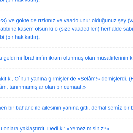
3) Ve gökte de rızkınız ve vaadolunur olduğunuz şey (var
bbine kasem olsun ki o (size vaadedilen) herhalde sabitt
i (bir hakikattır).
 geldi mi İbrahim´in ikram olunmuş olan müsafirlerinin k
kit ki, O´nun yanına girmişler de «Selâm!» demişlerdi. (
lâm, tanınmamışlar olan bir cemaat.»
 bir bahane ile ailesinin yanına gitti, derhal semîz bir b
 onlara yaklaştırdı. Dedi ki: «Yemez misiniz?»