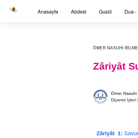
Anasayfa
Abdest
Gusül
Dua -
ÖMER NASUHI BILM
Zâriyât S
Ömer Nasuhi 
Diyanet İşleri
Zâriyât 1:
Savuru