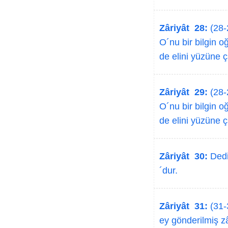
Zâriyât 28:
(28-2
O´nu bir bilgin o
de elini yüzüne ç
Zâriyât 29:
(28-2
O´nu bir bilgin o
de elini yüzüne ç
Zâriyât 30:
Dedi
´dur.
Zâriyât 31:
(31-
ey gönderilmiş zâ