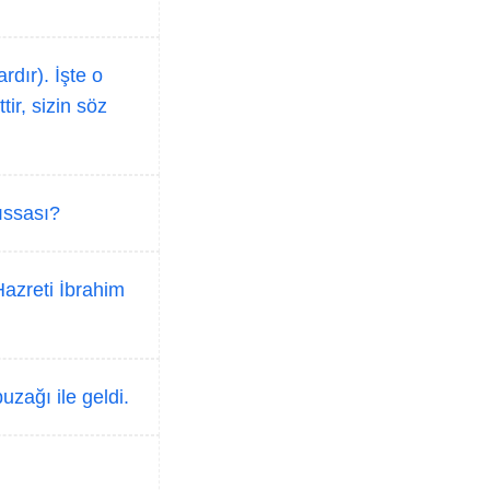
dır). İşte o
ir, sizin söz
ıssası?
Hazreti İbrahim
uzağı ile geldi.