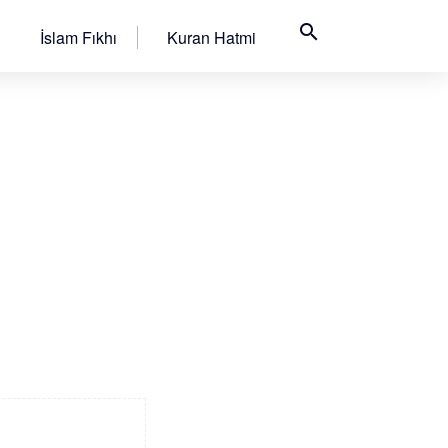
search
İslam Fıkhı
Kuran Hatmi