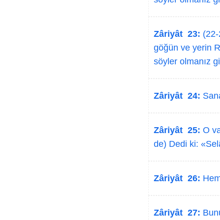
Zâriyât 23:
(22-2
göğün ve yerin Ra
söyler olmanız gib
Zâriyât 24:
Sana
Zâriyât 25:
O va
de) Dedi ki: «Se
Zâriyât 26:
Hemen
Zâriyât 27:
Bunu