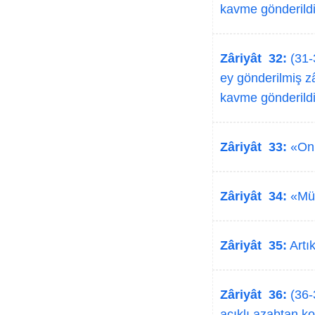
kavme gönderildi
Zâriyât 32:
(31-
ey gönderilmiş zâ
kavme gönderildi
Zâriyât 33:
«Onl
Zâriyât 34:
«Müsr
Zâriyât 35:
Artı
Zâriyât 36:
(36-
acıklı azabtan ko