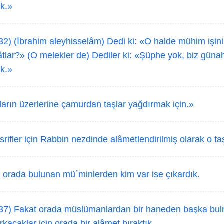
k.»
32) (İbrahim aleyhisselâm) Dedi ki: «O halde mühim işiniz
tlar?» (O melekler de) Dediler ki: «Şüphe yok, biz günah
k.»
arın üzerlerine çamurdan taşlar yağdırmak için.»
ifler için Rabbin nezdinde alâmetlendirilmiş olarak o taşl
k orada bulunan mü´minlerden kim var ise çıkardık.
37) Fakat orada müslümanlardan bir haneden başka bul
rkacaklar için orada bir alâmet bıraktık.