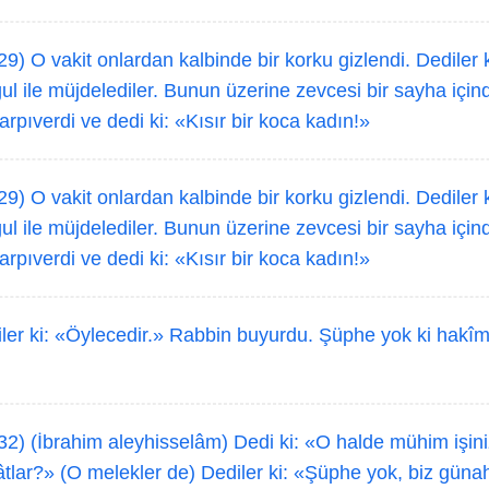
9) O vakit onlardan kalbinde bir korku gizlendi. Dediler
ğul ile müjdelediler. Bunun üzerine zevcesi bir sayha iç
arpıverdi ve dedi ki: «Kısır bir koca kadın!»
9) O vakit onlardan kalbinde bir korku gizlendi. Dediler
ğul ile müjdelediler. Bunun üzerine zevcesi bir sayha iç
arpıverdi ve dedi ki: «Kısır bir koca kadın!»
ler ki: «Öylecedir.» Rabbin buyurdu. Şüphe yok ki hakîm
32) (İbrahim aleyhisselâm) Dedi ki: «O halde mühim işiniz
tlar?» (O melekler de) Dediler ki: «Şüphe yok, biz günah