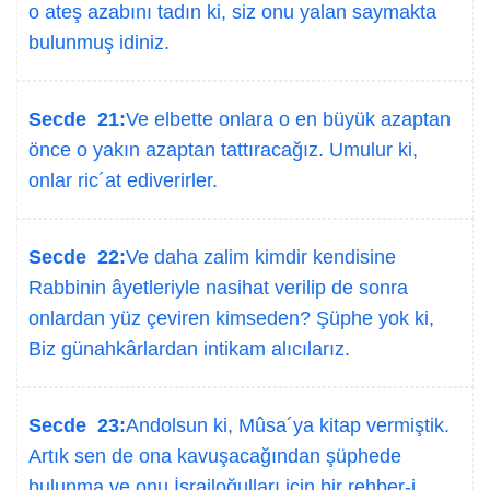
o ateş azabını tadın ki, siz onu yalan saymakta
bulunmuş idiniz.
Secde 21:
Ve elbette onlara o en büyük azaptan
önce o yakın azaptan tattıracağız. Umulur ki,
onlar ric´at ediverirler.
Secde 22:
Ve daha zalim kimdir kendisine
Rabbinin âyetleriyle nasihat verilip de sonra
onlardan yüz çeviren kimseden? Şüphe yok ki,
Biz günahkârlardan intikam alıcılarız.
Secde 23:
Andolsun ki, Mûsa´ya kitap vermiştik.
Artık sen de ona kavuşacağından şüphede
bulunma ve onu İsrailoğulları için bir rehber-i