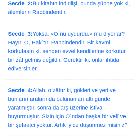
Secde 2:
Bu kitabın indirilişi, bunda şüphe yok ki,
âlemlerin Rabbindendir.
Secde 3:
Yoksa, «O´nu uydurdu,» mu diyorlar?
Hayır. O, Hak´tır, Rabbindendir. Bir kavmi
korkutasın ki, senden evvel kendilerine korkutur
bir zât gelmiş değildir. Gerektir ki, onlar ihtida
ediversinler.
Secde 4:
Allah, o zâttır ki, gökleri ve yeri ve
bunların aralarında bulunanları altı günde
yaratmıştır, sonra da arş üzerine istiva
buyurmuştur. Sizin için O´ndan başka bir velî ve
bir şefaatci yoktur. Artık iyice düşünmez misiniz?