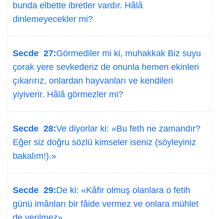
bunda elbette ibretler vardır. Hâlâ
dinlemeyecekler mi?
Secde 27:
Görmediler mi ki, muhakkak Biz suyu
çorak yere sevkederiz de onunla hemen ekinleri
çıkarırız, onlardan hayvanları ve kendileri
yiyiverir. Hâlâ görmezler mi?
Secde 28:
Ve diyorlar ki: «Bu feth ne zamandır?
Eğer siz doğru sözlü kimseler iseniz (söyleyiniz
bakalım!).»
Secde 29:
De ki: «Kâfir olmuş olanlara o fetih
günü imânları bir fâide vermez ve onlara mühlet
de verilmez».