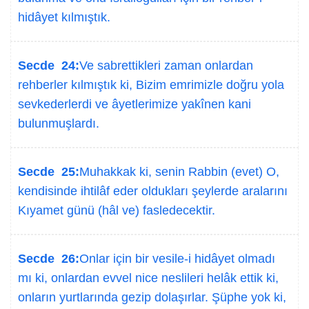
hidâyet kılmıştık.
Secde 24:
Ve sabrettikleri zaman onlardan
rehberler kılmıştık ki, Bizim emrimizle doğru yola
sevkederlerdi ve âyetlerimize yakînen kani
bulunmuşlardı.
Secde 25:
Muhakkak ki, senin Rabbin (evet) O,
kendisinde ihtilâf eder oldukları şeylerde aralarını
Kıyamet günü (hâl ve) fasledecektir.
Secde 26:
Onlar için bir vesile-i hidâyet olmadı
mı ki, onlardan evvel nice neslileri helâk ettik ki,
onların yurtlarında gezip dolaşırlar. Şüphe yok ki,