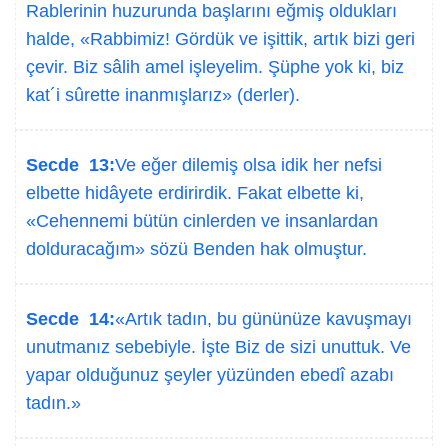
Rablerinin huzurunda başlarını eğmiş oldukları
halde, «Rabbimiz! Gördük ve işittik, artık bizi geri
çevir. Biz sâlih amel işleyelim. Şüphe yok ki, biz
kat´i sûrette inanmışlarız» (derler).
Secde 13:
Ve eğer dilemiş olsa idik her nefsi
elbette hidâyete erdirirdik. Fakat elbette ki,
«Cehennemi bütün cinlerden ve insanlardan
dolduracağım» sözü Benden hak olmuştur.
Secde 14:
«Artık tadın, bu gününüze kavuşmayı
unutmanız sebebiyle. İşte Biz de sizi unuttuk. Ve
yapar olduğunuz şeyler yüzünden ebedî azabı
tadın.»