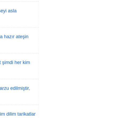
seyi asla
a hazır ateşin
 şimdi her kim
rzu edilmiştir,
m dilim tarikatlar