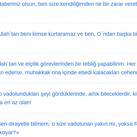
aberiniz olsun, ben size kendiliğimden ne bir zarar verebi
llah´tan beni kimse kurtaramaz ve ben, O´ndan başka bi
ah´tan ve elçilik görevlerinden bir tebliğ yapabilirim. Her
n ederse, muhakkak ona içinde ebedi kalacakları cehenn
 vadolundukları şeyi gördüklerinde, artık bileceklerdir, 
a en az olan!
en dirayetle bilmem, o size vadolunan yakın mı, yoksa 
 koyar?»