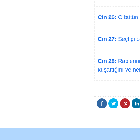
Cin 26:
O bütün g
Cin 27:
Seçtiği b
Cin 28:
Rablerini
kuşattığını ve he