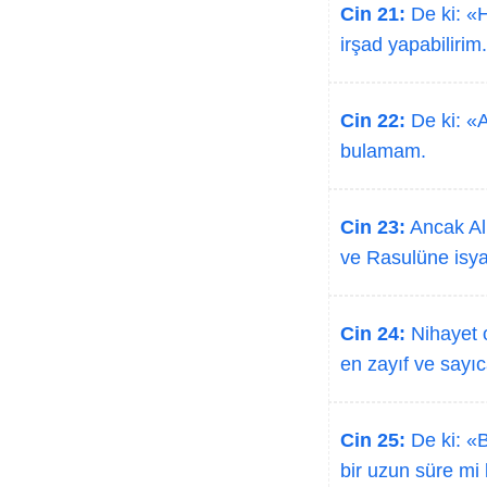
Cin 21:
De ki: «H
irşad yapabilirim.
Cin 22:
De ki: «A
bulamam.
Cin 23:
Ancak All
ve Rasulüne isya
Cin 24:
Nihayet o
en zayıf ve sayıc
Cin 25:
De ki: «B
bir uzun süre mi