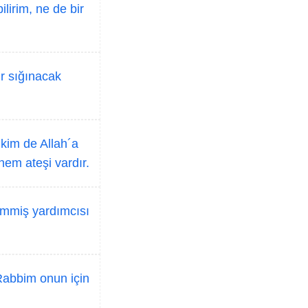
lirim, ne de bir
r sığınacak
 kim de Allah´a
em ateşi vardır.
kimmiş yardımcısı
Rabbim onun için