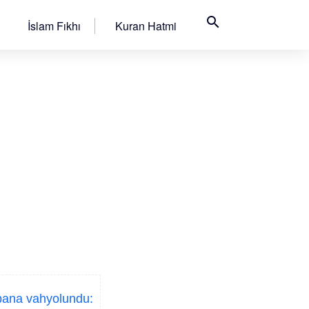
search
İslam Fıkhı
Kuran Hatmi
 bana vahyolundu: