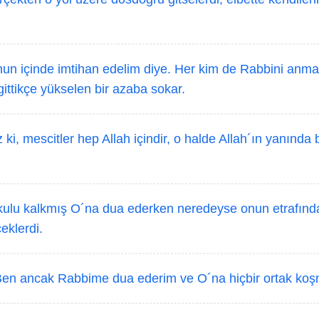
un içinde imtihan edelim diye. Her kim de Rabbini anm
gittikçe yükselen bir azaba sokar.
ki, mescitler hep Allah içindir, o halde Allah´ın yanında
kulu kalkmış O´na dua ederken neredeyse onun etrafında
eklerdi.
Ben ancak Rabbime dua ederim ve O´na hiçbir ortak ko