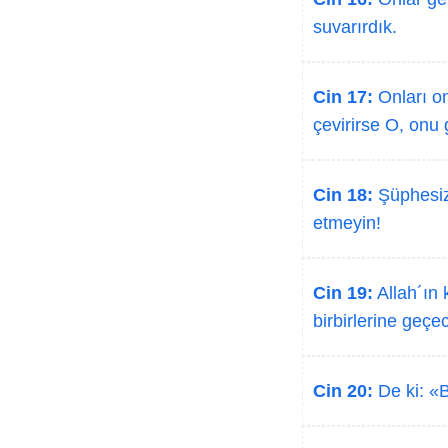
suvarırdık.
Cin 17:
Onları on
çevirirse O, onu 
Cin 18:
Şüphesiz 
etmeyin!
Cin 19:
Allah´ın 
birbirlerine geçec
Cin 20:
De ki: «