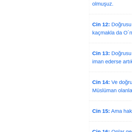
olmuşuz.
Cin 12:
Doğrusu b
kaçmakla da O´nu
Cin 13:
Doğrusu b
iman ederse artı
Cin 14:
Ve doğrus
Müslüman olanlar,
Cin 15:
Ama haks
Cin 16:
Onlar ger