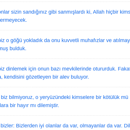
lar sizin sandığınız gibi sanmışlardı ki, Allah hiçbir kim
ermeyecek.
z o göğü yokladık da onu kuvvetli muhafızlar ve atılmay
lmuş bulduk.
z dinlemek için onun bazı mevkilerinde otururduk. Fakat
, kendisini gözetleyen bir alev buluyor.
iz bilmiyoruz, o yeryüzündeki kimselere bir kötülük mü a
ara bir hayır mı dilemiştir.
zler: Bizlerden iyi olanlar da var, olmayanlar da var. Dili