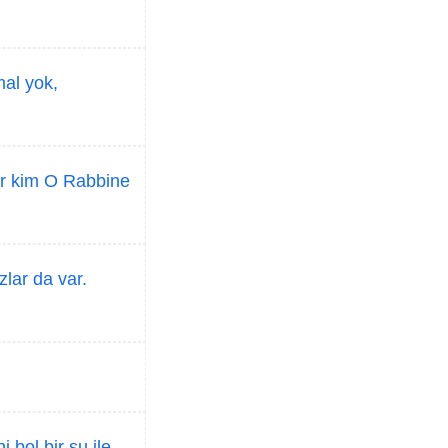
mal yok,
er kim O Rabbine
lar da var.
 bol bir su ile