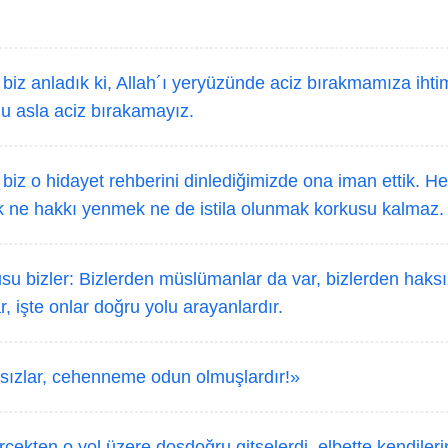
iz anladık ki, Allah´ı yeryüzünde aciz bırakmamıza ihti
 asla aciz bırakamayız.
iz o hidayet rehberini dinlediğimizde ona iman ettik. H
k ne hakkı yenmek ne de istila olunmak korkusu kalmaz.
u bizler: Bizlerden müslümanlar da var, bizlerden haksız
 işte onlar doğru yolu arayanlardır.
ızlar, cehenneme odun olmuşlardır!»
çekten o yol üzere dosdoğru gitselerdi, elbette kendilerini