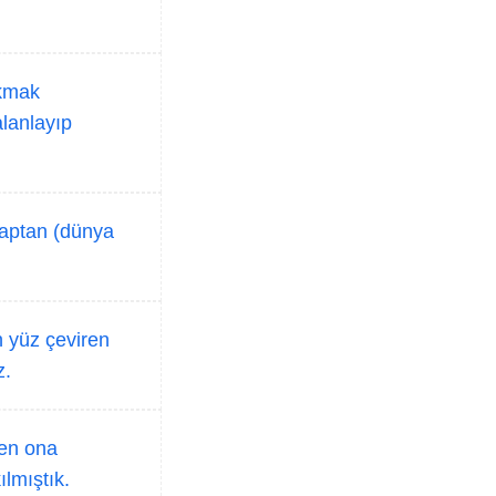
ıkmak
alanlayıp
zaptan (dünya
n yüz çeviren
z.
sen ona
lmıştık.