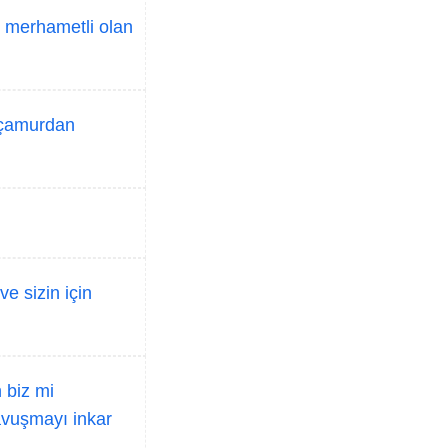
k merhametli olan
r çamurdan
e sizin için
 biz mi
kavuşmayı inkar