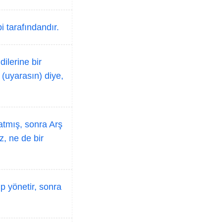
i tarafındandır.
ilerine bir
(uyarasın) diye,
ratmış, sonra Arş
z, ne de bir
p yönetir, sonra