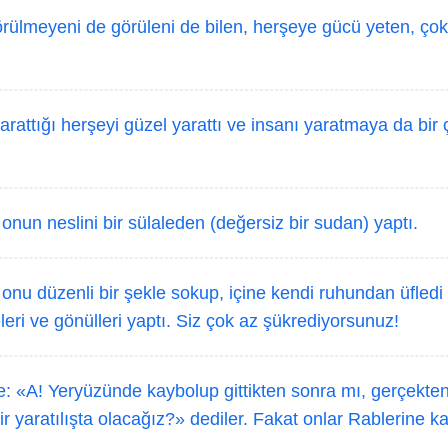
örülmeyeni de görüleni de bilen, herşeye gücü yeten, ço
arattığı herşeyi güzel yarattı ve insanı yaratmaya da bi
nun neslini bir sülaleden (değersiz bir sudan) yaptı.
nu düzenli bir şekle sokup, içine kendi ruhundan üfledi v
leri ve gönülleri yaptı. Siz çok az şükrediyorsunuz!
e: «A! Yeryüzünde kaybolup gittikten sonra mı, gerçekten
r yaratılışta olacağız?» dediler. Fakat onlar Rablerine 