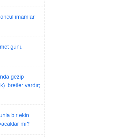
 öncül imamlar
yamet günü
ında gezip
 ibretler vardır;
unla bir ekin
ayacaklar mı?