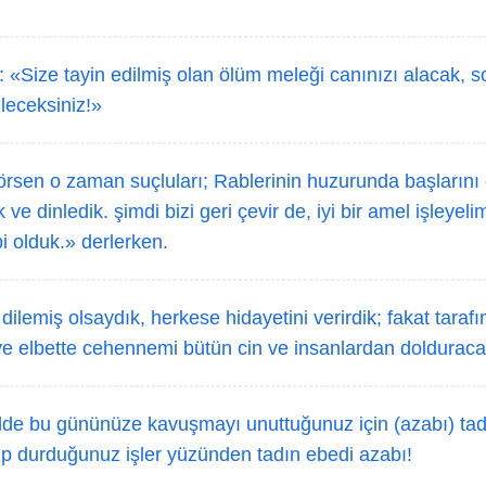
: «Size tayin edilmiş olan ölüm meleği canınızı alacak, 
leceksiniz!»
örsen o zaman suçluları; Rablerinin huzurunda başlarını
ve dinledik. şimdi bizi geri çevir de, iyi bir amel işleyeli
i olduk.» derlerken.
dilemiş olsaydık, herkese hidayetini verirdik; fakat tara
e ve elbette cehennemi bütün cin ve insanlardan doldurac
de bu gününüze kavuşmayı unuttuğunuz için (azabı) tadı
pıp durduğunuz işler yüzünden tadın ebedi azabı!