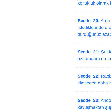
konukluk olarak k
Secde 20:
Ama f
istediklerinde or
durduğunuz azabı
Secde 21:
Şu da
azabından) da tat
Secde 22:
Rabbi
kimseden daha zal
Secde 23:
Andol
kavuşmaktan şüphe