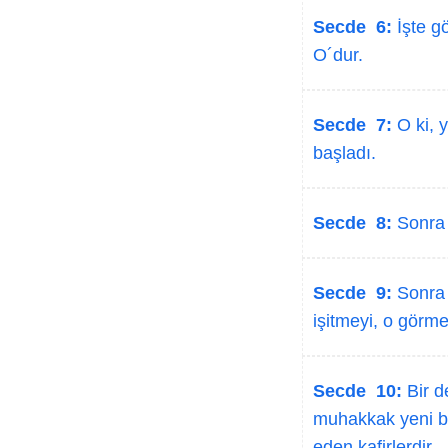
Secde 6:
İşte g
O´dur.
Secde 7:
O ki, y
başladı.
Secde 8:
Sonra o
Secde 9:
Sonra o
işitmeyi, o görme
Secde 10:
Bir d
muhakkak yeni bi
eden kafirlerdir.