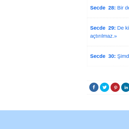
Secde 28:
Bir d
Secde 29:
De ki
açtırılmaz.»
Secde 30:
Şimdi