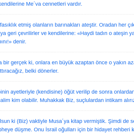
endilerine Me´va cennetleri vardır.
asıklık etmiş olanların barınakları ateştir. Oradan her ç
aya geri çevrilirler ve kendilerine: «Haydi tadın o ateşin y
nı!» denir.
 bir gerçek ki, onlara en büyük azaptan önce o yakın a
tıracağız, belki dönerler.
nin ayetleriyle (kendisine) öğüt verilip de sonra onlarda
im kim olabilir. Muhakkak Biz, suçlulardan intikam alırı
sun ki (Biz) vaktiyle Musa´ya kitap vermiştik. Şimdi de 
ye düşme. Onu İsrail oğulları için bir hidayet rehberi kı