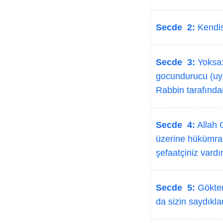
Secde 2:
Kendisi
Secde 3:
Yoksa:
gocundurucu (uya
Rabbin tarafından
Secde 4:
Allah O
üzerine hükümranl
şefaatçiniz vardı
Secde 5:
Gökten
da sizin saydıkla