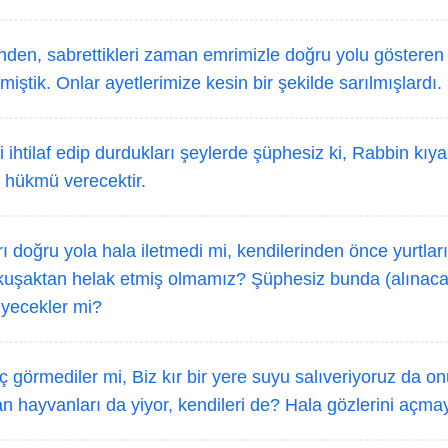
inden, sabrettikleri zaman emrimizle doğru yolu gösteren
rmiştik. Onlar ayetlerimize kesin bir şekilde sarılmışlardı.
 ihtilaf edip durdukları şeylerde şüphesiz ki, Rabbin kı
a hükmü verecektir.
ı doğru yola hala iletmedi mi, kendilerinden önce yurtlar
e kuşaktan helak etmiş olmamız? Şüphesiz bunda (alınacak)
eyecekler mi?
ç görmediler mi, Biz kır bir yere suyu salıveriyoruz da on
an hayvanları da yiyor, kendileri de? Hala gözlerini açm