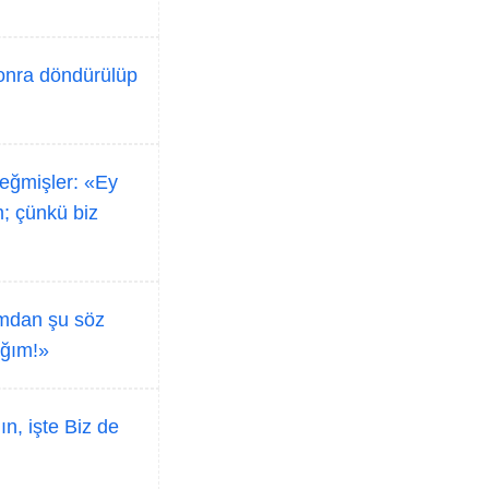
sonra döndürülüp
 eğmişler: «Ey
m; çünkü biz
fımdan şu söz
ağım!»
n, işte Biz de