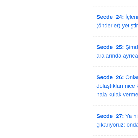
Secde 24:
İçler
(önderler) yetişti
Secde 25:
Şimdi
aralarında ayrıc
Secde 26:
Onlar
dolaştıkları nic
hala kulak verm
Secde 27:
Ya hi
çıkarıyoruz; ond