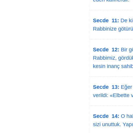
Secde 11:
De ki
Rabbinize götürü
Secde 12:
Bir g
Rabbimiz, gördük 
kesin inanç sahib
Secde 13:
Eğer 
verildi: «Elbett
Secde 14:
O hal
sizi unuttuk. Ya