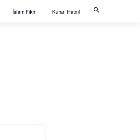
search
İslam Fıkhı
Kuran Hatmi