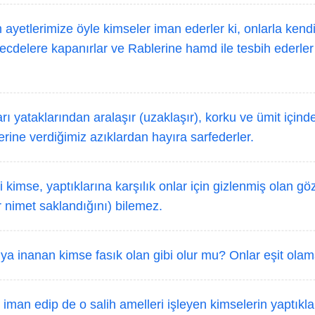
 ayetlerimize öyle kimseler iman ederler ki, onlarla kendi
secdelere kapanırlar ve Rablerine hamd ile tesbih ederle
rı yataklarından aralaşır (uzaklaşır), korku ve ümit için
erine verdiğimiz azıklardan hayıra sarfederler.
 kimse, yaptıklarına karşılık onlar için gizlenmiş olan gö
ir nimet saklandığını) bilemez.
ya inanan kimse fasık olan gibi olur mu? Onlar eşit olam
 iman edip de o salih amelleri işleyen kimselerin yaptıklar