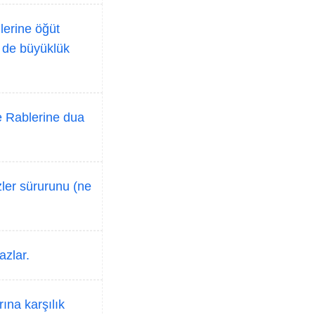
lerine öğüt
r de büyüklük
de Rablerine dua
zler sürurunu (ne
azlar.
ına karşılık