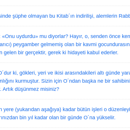
nde şüphe olmayan bu Kitab´ın indirilişi, alemlerin Rabb
 «Onu uydurdu» mu diyorlar? Hayır, o, senden önce kend
rıcı) peygamber gelmemiş olan bir kavmi gocundurasın 
 gelen bir gerçektir, gerek ki hidayeti kabul ederler.
´dur ki, gökleri, yeri ve ikisi arasındakileri altı günde ya
ığını kurmuştur. Sizin için O´ndan başka ne bir sahibini
r. Artık düşünmez misiniz?
 yere (yukarıdan aşağıya) kadar bütün işleri o düzenleyi
rınızdan bin yıl kadar olan bir günde O´na yükselir.