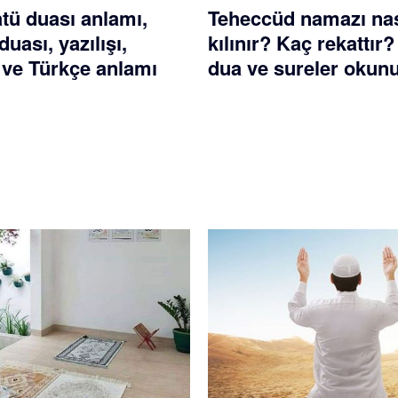
atü duası anlamı,
Teheccüd namazı nas
duası, yazılışı,
kılınır? Kaç rekattır
ve Türkçe anlamı
dua ve sureler okun