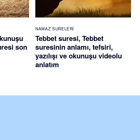
NAMAZ SURELERI
okunuşu
Tebbet suresi, Tebbet
uresi son
suresinin anlamı, tefsiri,
yazılışı ve okunuşu videolu
anlatım