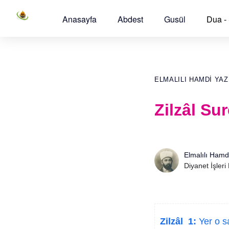
Anasayfa
Abdest
Gusül
Dua -
ELMALILI HAMDI YAZ
Zilzâl Su
Elmalılı Hamd
Diyanet İşleri
Zilzâl 1:
Yer o sa