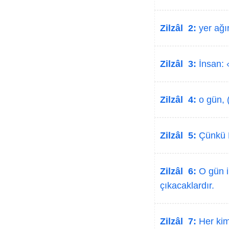
Zilzâl 2:
yer ağır
Zilzâl 3:
İnsan: 
Zilzâl 4:
o gün, (
Zilzâl 5:
Çünkü R
Zilzâl 6:
O gün in
çıkacaklardır.
Zilzâl 7:
Her kim 