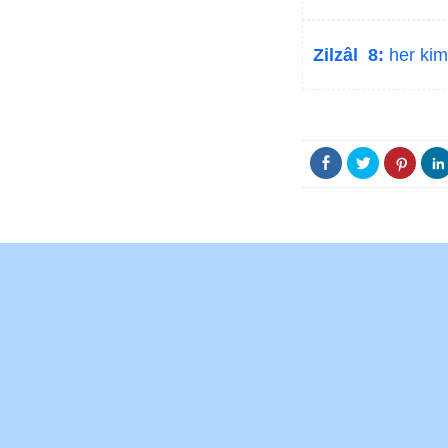
Zilzâl 8:
her kim 