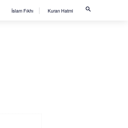
search
İslam Fıkhı
Kuran Hatmi