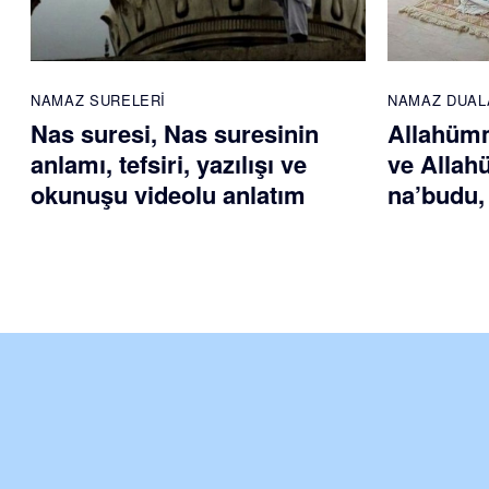
NAMAZ SURELERI
NAMAZ DUAL
Nas suresi, Nas suresinin
Allahümm
anlamı, tefsiri, yazılışı ve
ve Allah
okunuşu videolu anlatım
na’budu,