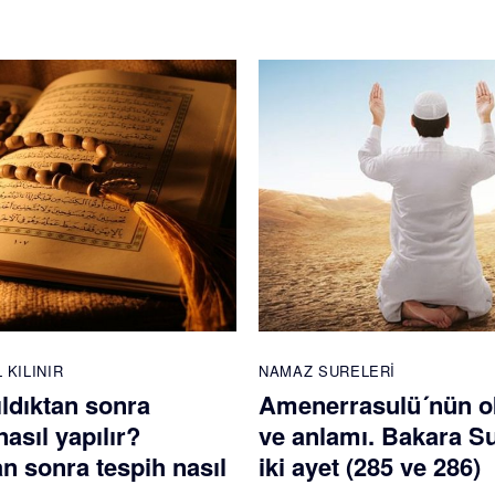
 KILINIR
NAMAZ SURELERI
ldıktan sonra
Amenerrasulü´nün 
nasıl yapılır?
ve anlamı. Bakara S
 sonra tespih nasıl
iki ayet (285 ve 286)