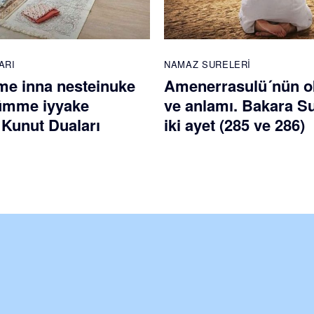
ARI
NAMAZ SURELERI
e inna nesteinuke
Amenerrasulü´nün 
ümme iyyake
ve anlamı. Bakara S
 Kunut Duaları
iki ayet (285 ve 286)