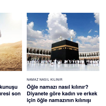
NAMAZ NASIL KILINIR
okunuşu
Öğle namazı nasıl kılınır?
uresi son
Diyanete göre kadın ve erkek
için öğle namazının kılınışı