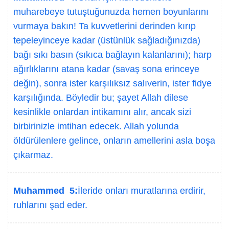
muharebeye tutuştuğunuzda hemen boyunlarını
vurmaya bakın! Ta kuvvetlerini derinden kırıp
tepeleyinceye kadar (üstünlük sağladığınızda)
bağı sıkı basın (sıkıca bağlayın kalanlarını); harp
ağırlıklarını atana kadar (savaş sona erinceye
değin), sonra ister karşılıksız salıverin, ister fidye
karşılığında. Böyledir bu; şayet Allah dilese
kesinlikle onlardan intikamını alır, ancak sizi
birbirinizle imtihan edecek. Allah yolunda
öldürülenlere gelince, onların amellerini asla boşa
çıkarmaz.
Muhammed 5:
İleride onları muratlarına erdirir,
ruhlarını şad eder.