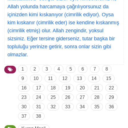
Allah yolunda harcamaya çağrılıyorsunuz da
içinizden kimi kıskanıyor (cimrilik ediyor). Oysa
kim kıskanır (cimrilik eder) ise kendine kıskanmış
(cimrilik etmiş) olur. Allah zengindir, yoksul
sizsiniz. Eğer tersine giderseniz, tutar başka bir
topluluğu yerinize getirir, sonra onlar sizin gibi
olmazlar.
1
2
3
4
5
6
7
8
9
10
11
12
13
14
15
16
17
18
19
20
21
22
23
24
25
26
27
28
29
30
31
32
33
34
35
36
37
38