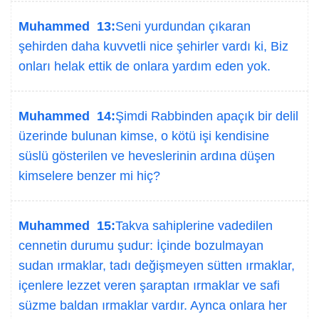
Muhammed 13:
Seni yurdundan çıkaran
şehirden daha kuvvetli nice şehirler vardı ki, Biz
onları helak ettik de onlara yardım eden yok.
Muhammed 14:
Şimdi Rabbinden apaçık bir delil
üzerinde bulunan kimse, o kötü işi kendisine
süslü gösterilen ve heveslerinin ardına düşen
kimselere benzer mi hiç?
Muhammed 15:
Takva sahiplerine vadedilen
cennetin durumu şudur: İçinde bozulmayan
sudan ırmaklar, tadı değişmeyen sütten ırmaklar,
içenlere lezzet veren şaraptan ırmaklar ve safi
süzme baldan ırmaklar vardır. Aynca onlara her