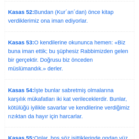
Kasas 52:
Bundan (Kur´an´dan) önce kitap
verdiklerimiz ona iman ediyorlar.
Kasas 53:
O kendilerine okununca hemen: «Biz
buna iman ettik; bu şüphesiz Rabbimizden gelen
bir gerçektir. Doğrusu biz önceden
müslümandık.» derler.
Kasas 54:
İşte bunlar sabretmiş olmalarına
karşılık mükafatları iki kat verileceklerdir. Bunlar,
kötülüğü iyilikle savarlar ve kendilerine verdiğimiz
rızıktan da hayır için harcarlar.
Kasas 55:
Onlar, boş söz işittiklerinde ondan yüz