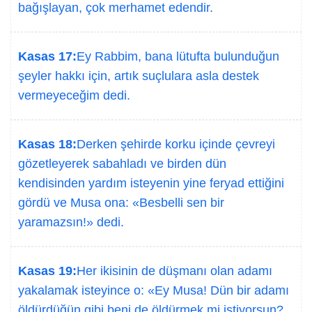
bağışlayan, çok merhamet edendir.
Kasas 17:
Ey Rabbim, bana lütufta bulunduğun
şeyler hakkı için, artık suçlulara asla destek
vermeyeceğim dedi.
Kasas 18:
Derken şehirde korku içinde çevreyi
gözetleyerek sabahladı ve birden dün
kendisinden yardım isteyenin yine feryad ettiğini
gördü ve Musa ona: «Besbelli sen bir
yaramazsın!» dedi.
Kasas 19:
Her ikisinin de düşmanı olan adamı
yakalamak isteyince o: «Ey Musa! Dün bir adamı
öldürdüğün gibi beni de öldürmek mi istiyorsun?