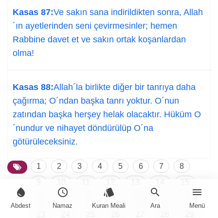
Kasas 87:
Ve sakın sana indirildikten sonra, Allah
´ın ayetlerinden seni çevirmesinler; hemen
Rabbine davet et ve sakın ortak koşanlardan
olma!
Kasas 88:
Allah´la birlikte diğer bir tanrıya daha
çağırma; O´ndan başka tanrı yoktur. O´nun
zatından başka herşey helak olacaktır. Hüküm O
´nundur ve nihayet döndürülüp O´na
götürüleceksiniz.
1
2
3
4
5
6
7
8
9
10
11
12
13
14
15
water_drop
schedule
style
search
menu
16
17
18
19
20
21
22
Abdest
Namaz
Kuran Meali
Ara
Menü
23
24
25
26
27
28
29