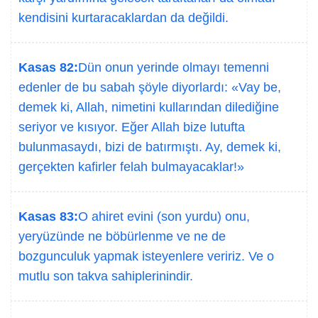
kendisini kurtaracaklardan da değildi.
Kasas 82:
Dün onun yerinde olmayı temenni
edenler de bu sabah şöyle diyorlardı: «Vay be,
demek ki, Allah, nimetini kullarından dilediğine
seriyor ve kısıyor. Eğer Allah bize lutufta
bulunmasaydı, bizi de batırmıştı. Ay, demek ki,
gerçekten kafirler felah bulmayacaklar!»
Kasas 83:
O ahiret evini (son yurdu) onu,
yeryüzünde ne böbürlenme ve ne de
bozgunculuk yapmak isteyenlere veririz. Ve o
mutlu son takva sahiplerinindir.