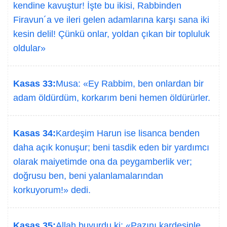
kendine kavuştur! İşte bu ikisi, Rabbinden
Firavun´a ve ileri gelen adamlarına karşı sana iki
kesin delil! Çünkü onlar, yoldan çıkan bir topluluk
oldular»
Kasas 33:
Musa: «Ey Rabbim, ben onlardan bir
adam öldürdüm, korkarım beni hemen öldürürler.
Kasas 34:
Kardeşim Harun ise lisanca benden
daha açık konuşur; beni tasdik eden bir yardımcı
olarak maiyetimde ona da peygamberlik ver;
doğrusu ben, beni yalanlamalarından
korkuyorum!» dedi.
Kasas 35:
Allah buyurdu ki: «Pazını kardeşinle