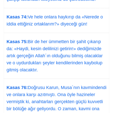
Kasas 74:
Ve hele onlara haykırıp da «Nerede o
iddia ettiğiniz ortaklarım?» diyeceği gün!
Kasas 75:
Bir de her ümmetten bir şahit çıkarıp
da: «Haydi, kesin delilinizi getirin!» dediğimizde
artık gerçeğin Allah´ın olduğunu bilmiş olacaklar
ve o uydurdukları şeyler kendilerinden kaybolup
gitmiş olacaktır.
Kasas 76:
Doğrusu Karun, Musa´nın kavmindendi
ve onlara karşı azıtmıştı. Ona öyle hazineler
vermiştik ki, anahtarları gerçekten güçlü kuvvetli
bir bölüğe ağır geliyordu. O zaman, kavmi ona