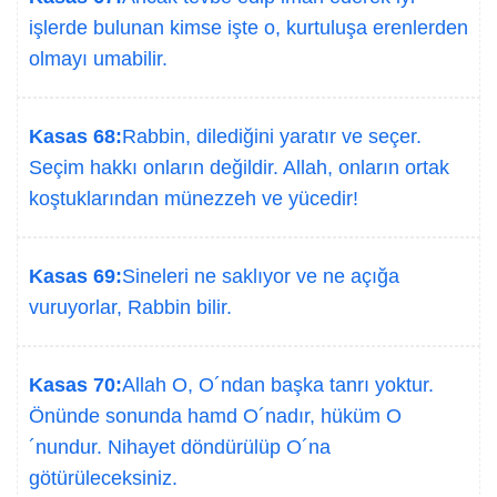
işlerde bulunan kimse işte o, kurtuluşa erenlerden
olmayı umabilir.
Kasas 68:
Rabbin, dilediğini yaratır ve seçer.
Seçim hakkı onların değildir. Allah, onların ortak
koştuklarından münezzeh ve yücedir!
Kasas 69:
Sineleri ne saklıyor ve ne açığa
vuruyorlar, Rabbin bilir.
Kasas 70:
Allah O, O´ndan başka tanrı yoktur.
Önünde sonunda hamd O´nadır, hüküm O
´nundur. Nihayet döndürülüp O´na
götürüleceksiniz.