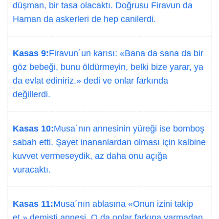
düşman, bir tasa olacaktı. Doğrusu Firavun da
Haman da askerleri de hep canilerdi.
Kasas 9:
Firavun´un karısı: «Bana da sana da bir
göz bebeği, bunu öldürmeyin, belki bize yarar, ya
da evlat ediniriz.» dedi ve onlar farkında
değillerdi.
Kasas 10:
Musa´nın annesinin yüreği ise bomboş
sabah etti. Şayet inananlardan olması için kalbine
kuvvet vermeseydik, az daha onu açığa
vuracaktı.
Kasas 11:
Musa´nın ablasına «Onun izini takip
et.» demişti annesi. O da onlar farkına varmadan