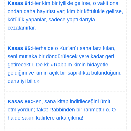
Kasas 84:
Her kim bir iyilikle gelirse, o vakit ona
ondan daha hayırlısı var; kim bir kötülükle gelirse,
kötülük yapanlar, sadece yaptıklarıyla
cezalanırlar.
Kasas 85:
Herhalde o Kur´an´ı sana farz kılan,
seni mutlaka bir döndürülecek yere kadar geri
getirecektir. De ki: «Rabbim kimin hidayetle
geldiğini ve kimin açık bir sapıklıkta bulunduğunu
daha iyi bilir.»
Kasas 86:
Sen, sana kitap indirileceğini ümit
etmiyordun; fakat Rabbinden bir rahmettir o. O
halde sakın kafirlere arka çıkma!