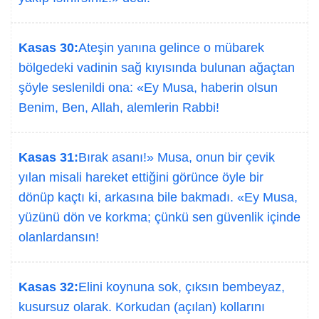
Kasas 30:
Ateşin yanına gelince o mübarek
bölgedeki vadinin sağ kıyısında bulunan ağaçtan
şöyle seslenildi ona: «Ey Musa, haberin olsun
Benim, Ben, Allah, alemlerin Rabbi!
Kasas 31:
Bırak asanı!» Musa, onun bir çevik
yılan misali hareket ettiğini görünce öyle bir
dönüp kaçtı ki, arkasına bile bakmadı. «Ey Musa,
yüzünü dön ve korkma; çünkü sen güvenlik içinde
olanlardansın!
Kasas 32:
Elini koynuna sok, çıksın bembeyaz,
kusursuz olarak. Korkudan (açılan) kollarını