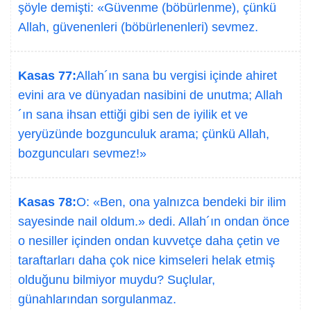
şöyle demişti: «Güvenme (böbürlenme), çünkü
Allah, güvenenleri (böbürlenenleri) sevmez.
Kasas 77:
Allah´ın sana bu vergisi içinde ahiret
evini ara ve dünyadan nasibini de unutma; Allah
´ın sana ihsan ettiği gibi sen de iyilik et ve
yeryüzünde bozgunculuk arama; çünkü Allah,
bozguncuları sevmez!»
Kasas 78:
O: «Ben, ona yalnızca bendeki bir ilim
sayesinde nail oldum.» dedi. Allah´ın ondan önce
o nesiller içinden ondan kuvvetçe daha çetin ve
taraftarları daha çok nice kimseleri helak etmiş
olduğunu bilmiyor muydu? Suçlular,
günahlarından sorgulanmaz.