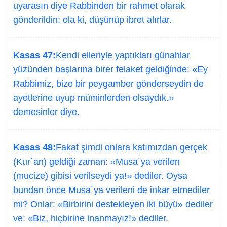
uyarasın diye Rabbinden bir rahmet olarak
gönderildin; ola ki, düşünüp ibret alırlar.
Kasas 47:
Kendi elleriyle yaptıkları günahlar
yüzünden başlarına birer felaket geldiğinde: «Ey
Rabbimiz, bize bir peygamber gönderseydin de
ayetlerine uyup müminlerden olsaydık.»
demesinler diye.
Kasas 48:
Fakat şimdi onlara katımızdan gerçek
(Kur´an) geldiği zaman: «Musa´ya verilen
(mucize) gibisi verilseydi ya!» dediler. Oysa
bundan önce Musa´ya verileni de inkar etmediler
mi? Onlar: «Birbirini destekleyen iki büyü» dediler
ve: «Biz, hiçbirine inanmayız!» dediler.