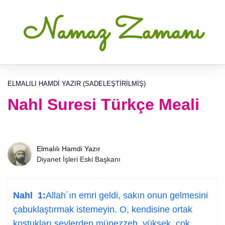
Namaz Zamanı
ELMALILI HAMDI YAZIR (SADELEŞTIRILMIŞ)
Nahl Suresi Türkçe Meali
Elmalılı Hamdi Yazır
Diyanet İşleri Eski Başkanı
Nahl 1:
Allah´ın emri geldi, sakın onun gelmesini
çabuklaştırmak istemeyin. O, kendisine ortak
koştukları şeylerden münezzeh, yüksek, çok