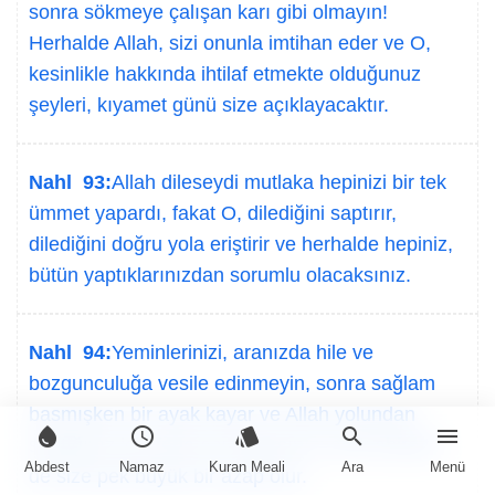
sonra sökmeye çalışan karı gibi olmayın!
Herhalde Allah, sizi onunla imtihan eder ve O,
kesinlikle hakkında ihtilaf etmekte olduğunuz
şeyleri, kıyamet günü size açıklayacaktır.
Nahl 93:
Allah dileseydi mutlaka hepinizi bir tek
ümmet yapardı, fakat O, dilediğini saptırır,
dilediğini doğru yola eriştirir ve herhalde hepiniz,
bütün yaptıklarınızdan sorumlu olacaksınız.
Nahl 94:
Yeminlerinizi, aranızda hile ve
bozgunculuğa vesile edinmeyin, sonra sağlam
basmışken bir ayak kayar ve Allah yolundan
water_drop
schedule
style
search
menu
saptığınız için fena acı tadarsınız; artık ahirette
Abdest
Namaz
Kuran Meali
Ara
Menü
de size pek büyük bir azap olur.