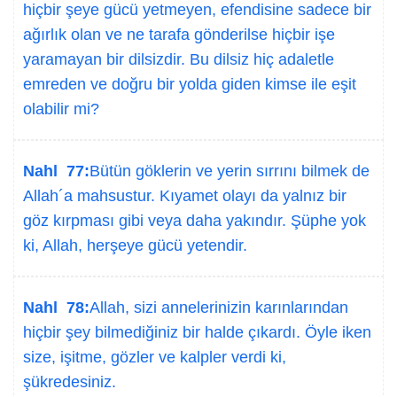
hiçbir şeye gücü yetmeyen, efendisine sadece bir
ağırlık olan ve ne tarafa gönderilse hiçbir işe
yaramayan bir dilsizdir. Bu dilsiz hiç adaletle
emreden ve doğru bir yolda giden kimse ile eşit
olabilir mi?
Nahl 77:
Bütün göklerin ve yerin sırrını bilmek de
Allah´a mahsustur. Kıyamet olayı da yalnız bir
göz kırpması gibi veya daha yakındır. Şüphe yok
ki, Allah, herşeye gücü yetendir.
Nahl 78:
Allah, sizi annelerinizin karınlarından
hiçbir şey bilmediğiniz bir halde çıkardı. Öyle iken
size, işitme, gözler ve kalpler verdi ki,
şükredesiniz.