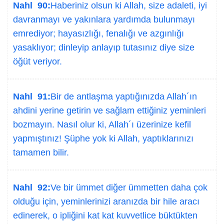
Nahl 90:
Haberiniz olsun ki Allah, size adaleti, iyi
davranmayı ve yakınlara yardımda bulunmayı
emrediyor; hayasızlığı, fenalığı ve azgınlığı
yasaklıyor; dinleyip anlayıp tutasınız diye size
öğüt veriyor.
Nahl 91:
Bir de antlaşma yaptığınızda Allah´ın
ahdini yerine getirin ve sağlam ettiğiniz yeminleri
bozmayın. Nasıl olur ki, Allah´ı üzerinize kefil
yapmıştınız! Şüphe yok ki Allah, yaptıklarınızı
tamamen bilir.
Nahl 92:
Ve bir ümmet diğer ümmetten daha çok
olduğu için, yeminlerinizi aranızda bir hile aracı
edinerek, o ipliğini kat kat kuvvetlice büktükten