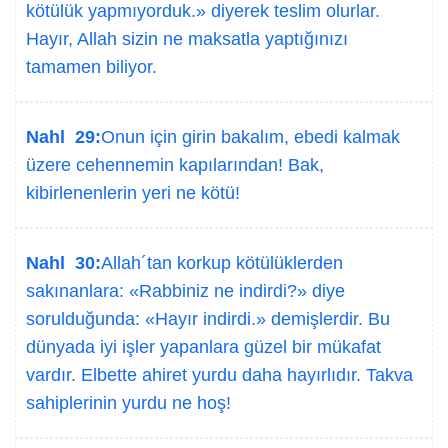
kötülük yapmıyorduk.» diyerek teslim olurlar.
Hayır, Allah sizin ne maksatla yaptığınızı
tamamen biliyor.
Nahl 29:
Onun için girin bakalım, ebedi kalmak
üzere cehennemin kapılarından! Bak,
kibirlenenlerin yeri ne kötü!
Nahl 30:
Allah´tan korkup kötülüklerden
sakınanlara: «Rabbiniz ne indirdi?» diye
sorulduğunda: «Hayır indirdi.» demişlerdir. Bu
dünyada iyi işler yapanlara güzel bir mükafat
vardır. Elbette ahiret yurdu daha hayırlıdır. Takva
sahiplerinin yurdu ne hoş!