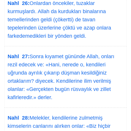
Nahl 26:
Onlardan öncekiler, tuzaklar
kurmuşlardı. Allah da kurdukları binalarına
temellerinden geldi (çökertti) de tavan
tepelerinden üzerlerine çöktü ve azap onlara
farkedemedikleri bir yönden geldi.
Nahl 27:
Sonra kıyamet gününde Allah, onları
rezil edecek ve: «Hani, nerede o, kendileri
uğrunda ayrılık çıkarıp düşman kesildiğiniz
ortaklarım? diyecek. Kendilerine ilim verilmiş
olanlar: «Gerçekten bugün rüsvaylık ve zillet
kafirleredir.» derler.
Nahl 28:
Melekler, kendilerine zulmetmiş
kimselerin canlarını alırken onlar: «Biz hiçbir