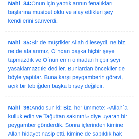
Nahl 34:
Onun için yaptıklarının fenalıkları
başlarına musibet oldu ve alay ettikleri şey
kendilerini sarıverdi.
Nahl 35:
Bir de müşrikler Allah dileseydi, ne biz,
ne de atalarımız, O´ndan başka hiçbir şeye
tapmazdık ve O´nun emri olmadan hiçbir şeyi
yasaklamazdık! dediler. Bunlardan öncekiler de
böyle yaptılar. Buna karşı peygamberin görevi,
açık bir tebliğden başka birşey değildir.
Nahl 36:
Andolsun ki: Biz, her ümmete: «Allah´a
kulluk edin ve Tağuttan sakının!» diye uyaran bir
peygamber gönderdik. Sonra içlerinden kimine
Allah hidayet nasip etti, kimine de sapıklık hak