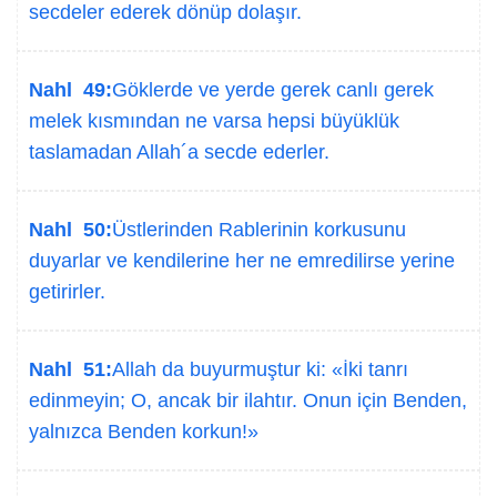
secdeler ederek dönüp dolaşır.
Nahl 49:
Göklerde ve yerde gerek canlı gerek
melek kısmından ne varsa hepsi büyüklük
taslamadan Allah´a secde ederler.
Nahl 50:
Üstlerinden Rablerinin korkusunu
duyarlar ve kendilerine her ne emredilirse yerine
getirirler.
Nahl 51:
Allah da buyurmuştur ki: «İki tanrı
edinmeyin; O, ancak bir ilahtır. Onun için Benden,
yalnızca Benden korkun!»