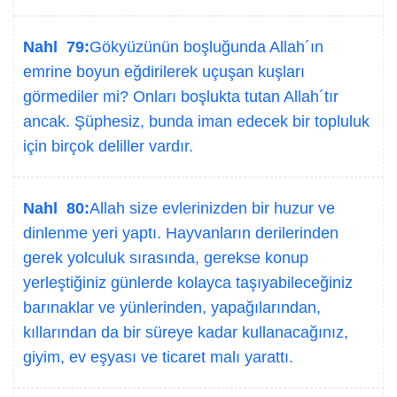
Nahl 79:
Gökyüzünün boşluğunda Allah´ın
emrine boyun eğdirilerek uçuşan kuşları
görmediler mi? Onları boşlukta tutan Allah´tır
ancak. Şüphesiz, bunda iman edecek bir topluluk
için birçok deliller vardır.
Nahl 80:
Allah size evlerinizden bir huzur ve
dinlenme yeri yaptı. Hayvanların derilerinden
gerek yolculuk sırasında, gerekse konup
yerleştiğiniz günlerde kolayca taşıyabileceğiniz
barınaklar ve yünlerinden, yapağılarından,
kıllarından da bir süreye kadar kullanacağınız,
giyim, ev eşyası ve ticaret malı yarattı.