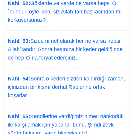
Nahl 52:
Göklerde ve yerde ne varsa hepsi O
´nundur. öyle iken, siz Allah´tan başkasından mı
korkuyorsunuz?
Nahl 53:
Sizde nimet olarak her ne varsa hepsi
Allah´tandır. Sonra başınıza bir keder geldiğinde
de hep O´na feryat edersiniz.
Nahl 54:
Sonra o kederi sizden kaldırdığı zaman,
içinizden bir kısmı derhal Rablerine ortak
koşarlar.
Nahl 55:
Kendilerine verdiğimiz nimeti nankörlük
ile karşılamak için yaparlar bunu. Şimdi zevk
sürün bakalım, yarın bileceksiniz!