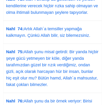
kendilerine verecek hiçbir rızka sahip olmayan ve
olma ihtimali bulunmayan şeylere tapıyorlar.
Nahl 74:
Artık Allah´a temsiller yapmağa
kalkmayın. Çünkü Allah bilir, siz bilemezsiniz.
Nahl 75:
Allah şunu misal getirdi: Bir yanda hiçbir
şeye gücü yetmeyen bir köle, diğer yanda
tarafımızdan güzel bir rızık verdiğimiz, ondan
gizli, açık olarak harcayan hür bir insan, bunlar
hiç eşit olur mu? Bütün hamd, Allah´a mahsustur,
fakat çokları bilmezler.
Nahl 76:
Allah şunu da bir örnek veriyor: Birisi