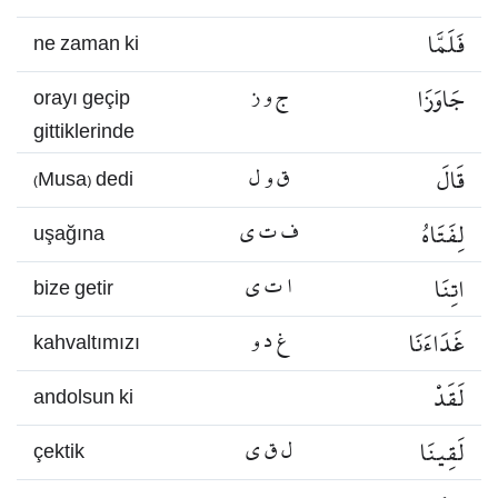
فَلَمَّا
ne zaman ki
جَاوَزَا
ج و ز
orayı geçip
gittiklerinde
قَالَ
ق و ل
(Musa) dedi
لِفَتَاهُ
ف ت ي
uşağına
اتِنَا
ا ت ي
bize getir
غَدَاءَنَا
غ د و
kahvaltımızı
لَقَدْ
andolsun ki
لَقِينَا
ل ق ي
çektik