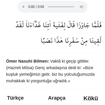
فَلَمَّا جَاوَزَا قَالَ لِفَتٰيهُ اٰتِنَا غَدَٓاءَنَاۘ لَقَدْ
لَق۪ينَا مِنْ سَفَرِنَا هٰذَا نَصَبًا
Ömer Nasuhi Bilmen:
Vaktâ ki geçip gittiler.
(Hazreti Mûsa) Genç arkadaşına dedi ki: «Bize
kuşluk yemeğimizi getir, biz bu yolculuğumuzda
muhakkak ki yorgunluğa uğradık.»
Kökü
Türkçe
Arapça