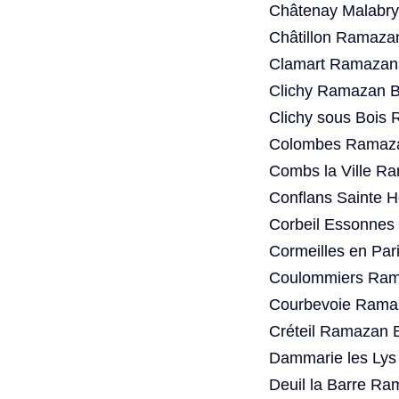
Châtenay Malabry
Châtillon Ramaza
Clamart Ramazan 
Clichy Ramazan B
Clichy sous Bois
Colombes Ramaza
Combs la Ville R
Conflans Sainte 
Corbeil Essonnes
Cormeilles en Par
Coulommiers Rama
Courbevoie Ramaz
Créteil Ramazan 
Dammarie les Lys
Deuil la Barre Ra