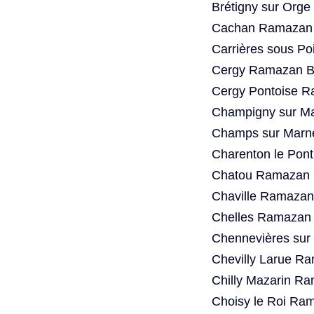
Brétigny sur Org
Cachan Ramazan 
Carrières sous P
Cergy Ramazan Ba
Cergy Pontoise R
Champigny sur Ma
Champs sur Marn
Charenton le Pon
Chatou Ramazan B
Chaville Ramazan
Chelles Ramazan 
Chennevières sur
Chevilly Larue R
Chilly Mazarin R
Choisy le Roi Ra