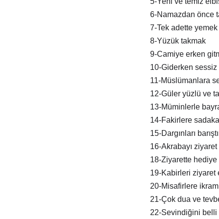
5-Yeni ve temiz elb
6-Namazdan önce t
7-Tek adette yemek
8-Yüzük takmak
9-Camiye erken git
10-Giderken sessiz 
11-Müslümanlara s
12-Güler yüzlü ve tat
13-Müminlerle bay
14-Fakirlere sadak
15-Dargınları barışt
16-Akrabayı ziyaret
18-Ziyarette hediye
19-Kabirleri ziyaret
20-Misafirlere ikra
21-Çok dua ve tevb
22-Sevindiğini belli