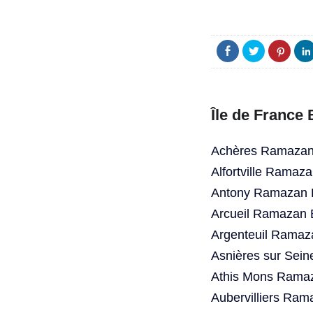
Île de France
Achères Ramazan 
Alfortville Ramaz
Antony Ramazan B
Arcueil Ramazan 
Argenteuil Ramaz
Asnières sur Sei
Athis Mons Ramaz
Aubervilliers Ram