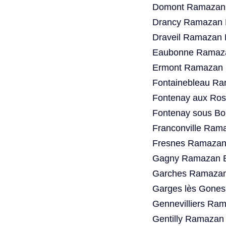
Domont Ramazan 
Drancy Ramazan B
Draveil Ramazan 
Eaubonne Ramaza
Ermont Ramazan B
Fontainebleau Ra
Fontenay aux Ros
Fontenay sous Bo
Franconville Ram
Fresnes Ramazan 
Gagny Ramazan B
Garches Ramazan 
Garges lès Gones
Gennevilliers Ra
Gentilly Ramazan