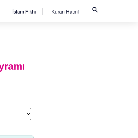
search
İslam Fıkhı
Kuran Hatmi
ayramı