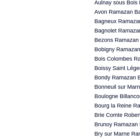
Aulnay sous Bois
Avon Ramazan Bay
Bagneux Ramazan
Bagnolet Ramazan
Bezons Ramazan B
Bobigny Ramazan 
Bois Colombes Ra
Boissy Saint Lég
Bondy Ramazan Ba
Bonneuil sur Mar
Boulogne Billanc
Bourg la Reine R
Brie Comte Rober
Brunoy Ramazan B
Bry sur Marne Ra