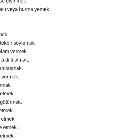
ise giyinmek
atlı veya hurma yemek
mek
tekbir söylemek
elam vermek
lı dilli olmak.
ramlaşmak.
a vermek.
ırmak
 etmek
 götürmek.
 etmek.
m etmek.
e etmek.
 etmek.