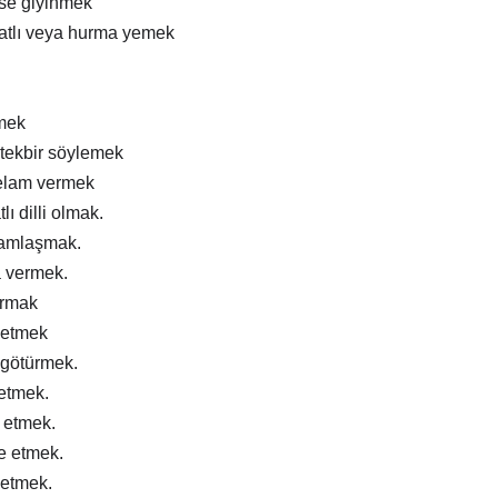
ise giyinmek
atlı veya hurma yemek
mek
tekbir söylemek
elam vermek
lı dilli olmak.
ramlaşmak.
a vermek.
ırmak
 etmek
 götürmek.
 etmek.
m etmek.
e etmek.
 etmek.