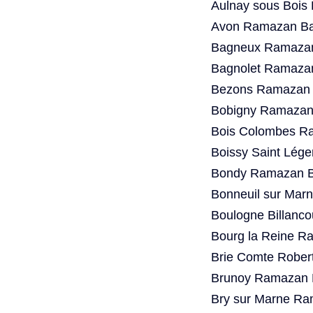
Aulnay sous Bois
Avon Ramazan Bay
Bagneux Ramazan
Bagnolet Ramazan
Bezons Ramazan B
Bobigny Ramazan 
Bois Colombes Ra
Boissy Saint Lég
Bondy Ramazan Ba
Bonneuil sur Mar
Boulogne Billanc
Bourg la Reine R
Brie Comte Rober
Brunoy Ramazan B
Bry sur Marne Ra