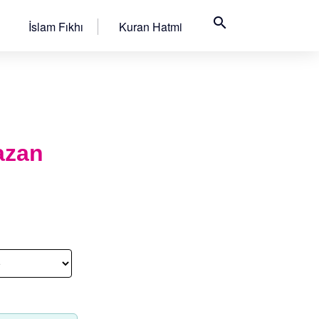
search
İslam Fıkhı
Kuran Hatmi
mazan