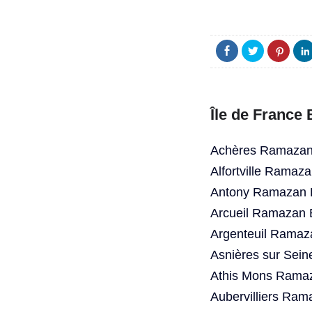
Île de France
Achères Ramazan 
Alfortville Ramaz
Antony Ramazan B
Arcueil Ramazan 
Argenteuil Ramaz
Asnières sur Sei
Athis Mons Ramaz
Aubervilliers Ram