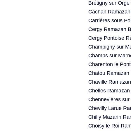
Brétigny sur Org
Cachan Ramazan 
Carrières sous P
Cergy Ramazan Ba
Cergy Pontoise R
Champigny sur Ma
Champs sur Marn
Charenton le Pon
Chatou Ramazan B
Chaville Ramazan
Chelles Ramazan 
Chennevières sur
Chevilly Larue R
Chilly Mazarin R
Choisy le Roi Ra