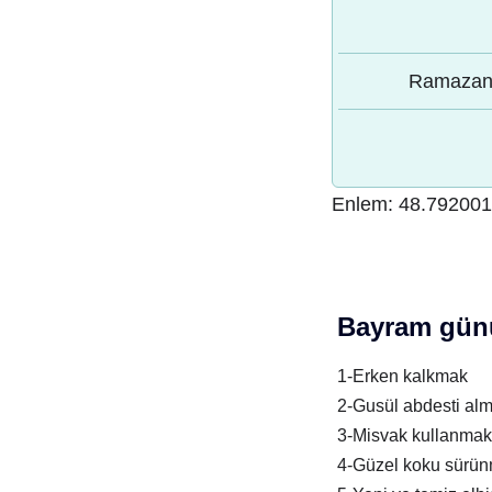
Ramazan 
Enlem:
48.792001
Bayram günü
1-Erken kalkmak
2-Gusül abdesti al
3-Misvak kullanmak
4-Güzel koku sürü