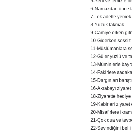
5-Yeni ve temiz elb
6-Namazdan önce t
7-Tek adette yemek
8-Yüzük takmak
9-Camiye erken git
10-Giderken sessiz 
11-Müslümanlara s
12-Güler yüzlü ve tat
13-Müminlerle bay
14-Fakirlere sadak
15-Dargınları barışt
16-Akrabayı ziyaret
18-Ziyarette hediye
19-Kabirleri ziyaret
20-Misafirlere ikra
21-Çok dua ve tevb
22-Sevindiğini belli