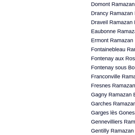
Domont Ramazan 
Drancy Ramazan B
Draveil Ramazan 
Eaubonne Ramaza
Ermont Ramazan B
Fontainebleau Ra
Fontenay aux Ros
Fontenay sous Bo
Franconville Ram
Fresnes Ramazan 
Gagny Ramazan B
Garches Ramazan 
Garges lès Gones
Gennevilliers Ra
Gentilly Ramazan