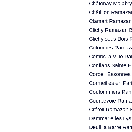
Châtenay Malabry
Châtillon Ramaza
Clamart Ramazan 
Clichy Ramazan B
Clichy sous Bois
Colombes Ramaza
Combs la Ville R
Conflans Sainte 
Corbeil Essonnes
Cormeilles en Par
Coulommiers Rama
Courbevoie Ramaz
Créteil Ramazan 
Dammarie les Lys
Deuil la Barre Ra