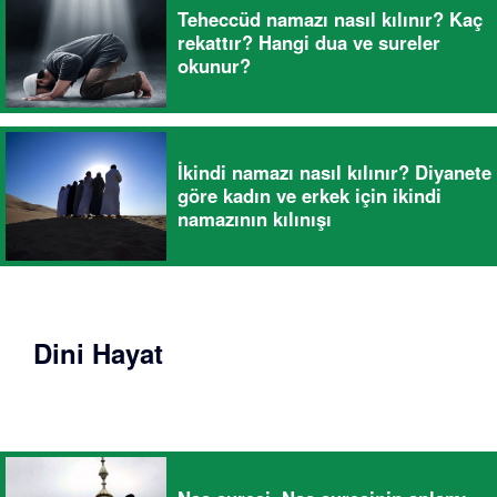
Teheccüd namazı nasıl kılınır? Kaç
rekattır? Hangi dua ve sureler
okunur?
İkindi namazı nasıl kılınır? Diyanete
göre kadın ve erkek için ikindi
namazının kılınışı
Dini Hayat