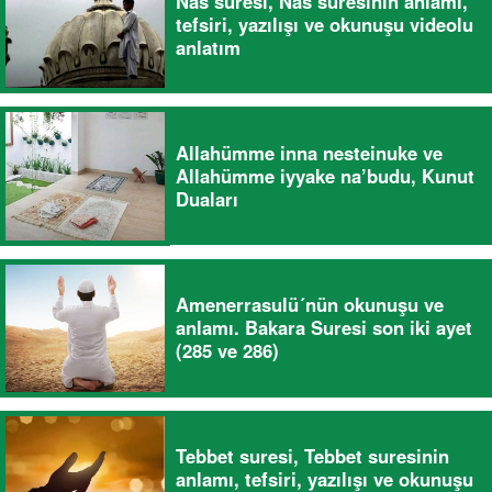
Nas suresi, Nas suresinin anlamı,
tefsiri, yazılışı ve okunuşu videolu
anlatım
Allahümme inna nesteinuke ve
Allahümme iyyake na’budu, Kunut
Duaları
Amenerrasulü´nün okunuşu ve
anlamı. Bakara Suresi son iki ayet
(285 ve 286)
Tebbet suresi, Tebbet suresinin
anlamı, tefsiri, yazılışı ve okunuşu