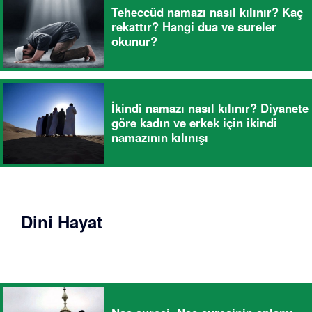
Teheccüd namazı nasıl kılınır? Kaç
rekattır? Hangi dua ve sureler
okunur?
İkindi namazı nasıl kılınır? Diyanete
göre kadın ve erkek için ikindi
namazının kılınışı
Dini Hayat