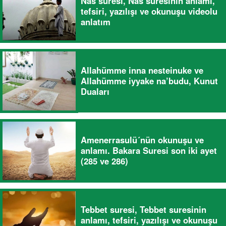
Nas suresi, Nas suresinin anlamı,
tefsiri, yazılışı ve okunuşu videolu
anlatım
Allahümme inna nesteinuke ve
Allahümme iyyake na’budu, Kunut
Duaları
Amenerrasulü´nün okunuşu ve
anlamı. Bakara Suresi son iki ayet
(285 ve 286)
Tebbet suresi, Tebbet suresinin
anlamı, tefsiri, yazılışı ve okunuşu