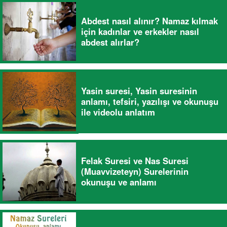
Abdest nasıl alınır? Namaz kılmak
için kadınlar ve erkekler nasıl
abdest alırlar?
Yasin suresi, Yasin suresinin
anlamı, tefsiri, yazılışı ve okunuşu
ile videolu anlatım
Felak Suresi ve Nas Suresi
(Muavvizeteyn) Surelerinin
okunuşu ve anlamı