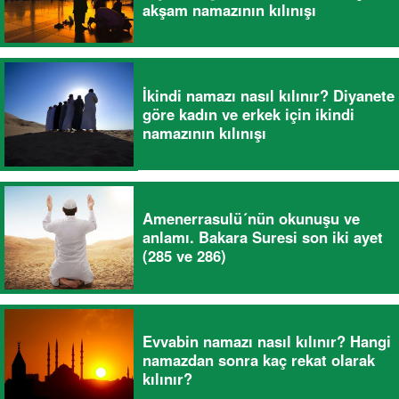
akşam namazının kılınışı
İkindi namazı nasıl kılınır? Diyanete
göre kadın ve erkek için ikindi
namazının kılınışı
Amenerrasulü´nün okunuşu ve
anlamı. Bakara Suresi son iki ayet
(285 ve 286)
Evvabin namazı nasıl kılınır? Hangi
namazdan sonra kaç rekat olarak
kılınır?