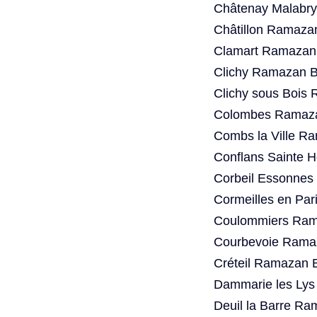
Châtenay Malabry
Châtillon Ramaza
Clamart Ramazan 
Clichy Ramazan B
Clichy sous Bois
Colombes Ramaza
Combs la Ville R
Conflans Sainte 
Corbeil Essonnes
Cormeilles en Par
Coulommiers Rama
Courbevoie Ramaz
Créteil Ramazan 
Dammarie les Lys
Deuil la Barre Ra