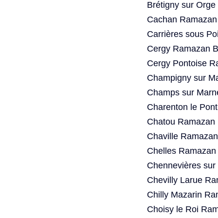
Brétigny sur Org
Cachan Ramazan 
Carrières sous P
Cergy Ramazan Ba
Cergy Pontoise R
Champigny sur Ma
Champs sur Marn
Charenton le Pon
Chatou Ramazan B
Chaville Ramazan
Chelles Ramazan 
Chennevières sur
Chevilly Larue R
Chilly Mazarin R
Choisy le Roi Ra