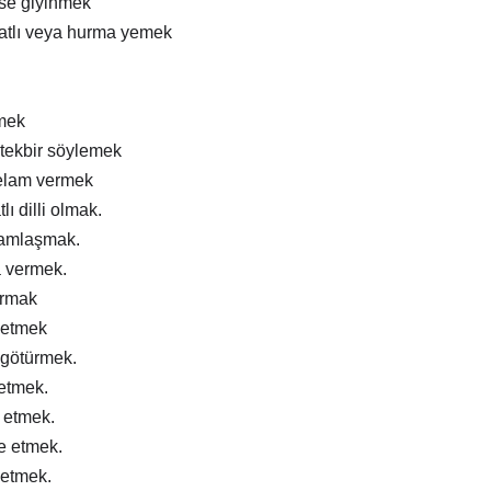
ise giyinmek
atlı veya hurma yemek
mek
tekbir söylemek
elam vermek
lı dilli olmak.
ramlaşmak.
a vermek.
ırmak
 etmek
 götürmek.
 etmek.
m etmek.
e etmek.
 etmek.