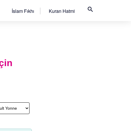
search
İslam Fıkhı
Kuran Hatmi
çin