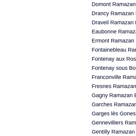
Domont Ramazan 
Drancy Ramazan B
Draveil Ramazan 
Eaubonne Ramaza
Ermont Ramazan B
Fontainebleau Ra
Fontenay aux Ros
Fontenay sous Bo
Franconville Ram
Fresnes Ramazan 
Gagny Ramazan B
Garches Ramazan 
Garges lès Gones
Gennevilliers Ra
Gentilly Ramazan