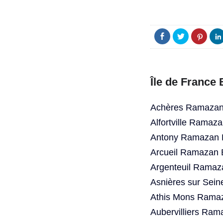
Île de France
Achères Ramazan 
Alfortville Ramaz
Antony Ramazan B
Arcueil Ramazan 
Argenteuil Ramaz
Asnières sur Sei
Athis Mons Ramaz
Aubervilliers Ram