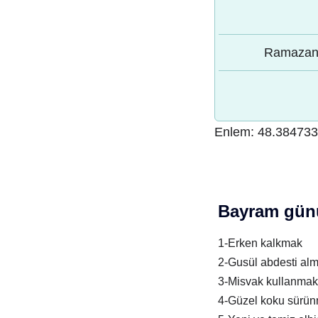
Ramazan 
Enlem:
48.38473
Bayram günü
1-Erken kalkmak
2-Gusül abdesti al
3-Misvak kullanmak
4-Güzel koku sürü