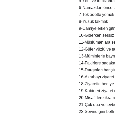
5-Yeni ve temiz elb
6-Namazdan önce t
7-Tek adette yemek
8-Yüzük takmak
9-Camiye erken git
10-Giderken sessiz 
11-Müslümanlara s
12-Güler yüzlü ve tat
13-Müminlerle bay
14-Fakirlere sadak
15-Dargınları barışt
16-Akrabayı ziyaret
18-Ziyarette hediye
19-Kabirleri ziyaret
20-Misafirlere ikra
21-Çok dua ve tevb
22-Sevindiğini belli