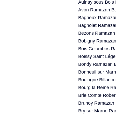
Aulnay sous Bois
Avon Ramazan Bay
Bagneux Ramazan
Bagnolet Ramazan
Bezons Ramazan B
Bobigny Ramazan 
Bois Colombes Ra
Boissy Saint Lég
Bondy Ramazan Ba
Bonneuil sur Mar
Boulogne Billanc
Bourg la Reine R
Brie Comte Rober
Brunoy Ramazan B
Bry sur Marne Ra