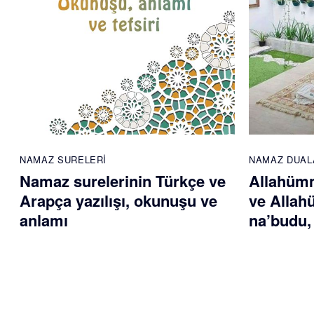
NAMAZ SURELERI
NAMAZ DUAL
Namaz surelerinin Türkçe ve
Allahümm
Arapça yazılışı, okunuşu ve
ve Allah
anlamı
na’budu,