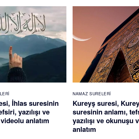
LERI
NAMAZ SURELERI
esi, İhlas suresinin
Kureyş suresi, Kure
fsiri, yazılışı ve
suresinin anlamı, tefs
videolu anlatım
yazılışı ve okunuşu 
anlatım