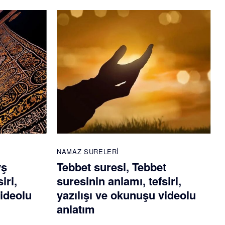
NAMAZ SURELERI
yş
Tebbet suresi, Tebbet
iri,
suresinin anlamı, tefsiri,
videolu
yazılışı ve okunuşu videolu
anlatım