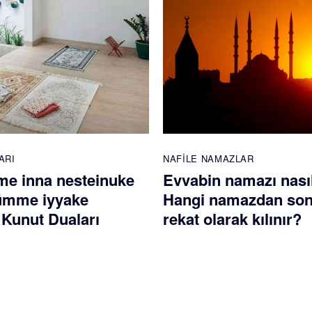
ARI
NAFILE NAMAZLAR
e inna nesteinuke
Evvabin namazı nasıl 
ümme iyyake
Hangi namazdan son
 Kunut Duaları
rekat olarak kılınır?