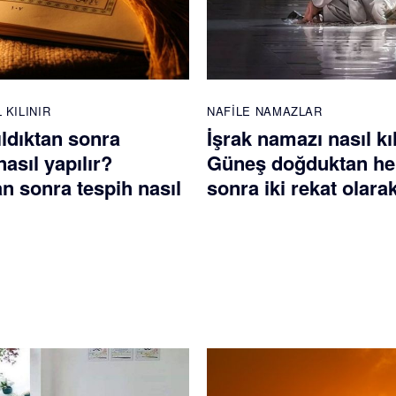
 KILINIR
NAFILE NAMAZLAR
ldıktan sonra
İşrak namazı nasıl kı
nasıl yapılır?
Güneş doğduktan h
 sonra tespih nasıl
sonra iki rekat olarak 