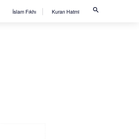
search
İslam Fıkhı
Kuran Hatmi