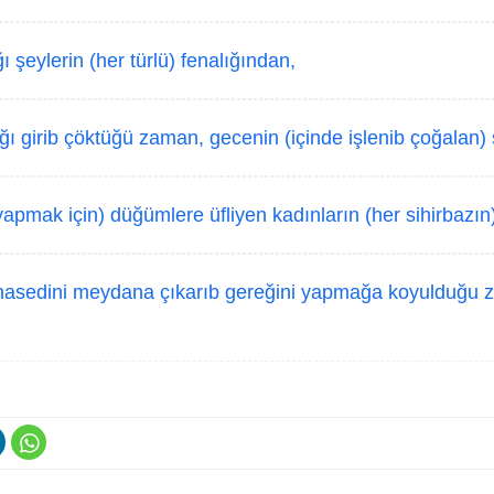
ı şeylerin (her türlü) fenalığından,
ğı girib çöktüğü zaman, gecenin (içinde işlenib çoğalan) 
apmak için) düğümlere üfliyen kadınların (her sihirbazın
hasedini meydana çıkarıb gereğini yapmağa koyulduğu 