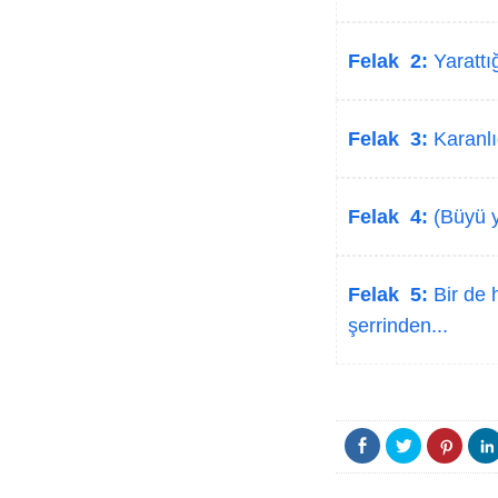
Felak 2:
Yarattığ
Felak 3:
Karanlı
Felak 4:
(Büyü y
Felak 5:
Bir de 
şerrinden...