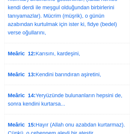
kendi derdi ile meşgul olduğundan birbirlerini
tanıyamazlar). Mücrim (müşrik), o günün
azabından kurtulmak için ister ki, fidye (bedel)
verse oğullarını,
Meâric 12:
Karısını, kardeşini,
Meâric 13:
Kendini barındıran aşiretini,
Meâric 14:
Yeryüzünde bulunanların hepsini de,
sonra kendini kurtarsa...
Meâric 15:
Hayır (Allah onu azabdan kurtarmaz).
Çünkü, o cehennem alevli bir ateştir.