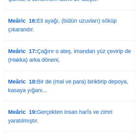
Meâric 16:
Eli ayağı, (bütün uzuvları) söküp
çıkarandır.
Meâric 17:
Çağırır o ateş, imandan yüz çevirip de
(Hakka) arka döneni,
Meâric 18:
Bir de (mal ve para) biriktirip depoya,
kasaya yığanı...
Meâric 19:
Gerçekten insan harîs ve cimri
yaratılmıştır.