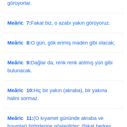
görüyorlar.
Meâric 7:
Fakat biz, o azabı yakın görüyoruz.
Meâric 8:
O gün, gök erimiş maden gibi olacak;
Meâric 9:
Dağlar da, renk renk atılmış yün gibi
bulunacak.
Meâric 10:
Hiç bir yakın (akraba), bir yakına
halini sormaz.
Meâric 11:
(O kıyamet gününde akraba ve
hısımlar) birbirlerine gösterilirler; (fakat herkes