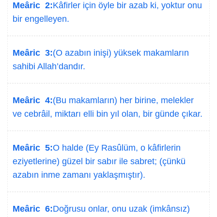
Meâric 2:
Kâfirler için öyle bir azab ki, yoktur onu
bir engelleyen.
Meâric 3:
(O azabın inişi) yüksek makamların
sahibi Allah’dandır.
Meâric 4:
(Bu makamların) her birine, melekler
ve cebrâil, miktarı elli bin yıl olan, bir günde çıkar.
Meâric 5:
O halde (Ey Rasûlüm, o kâfirlerin
eziyetlerine) güzel bir sabır ile sabret; (çünkü
azabın inme zamanı yaklaşmıştır).
Meâric 6:
Doğrusu onlar, onu uzak (imkânsız)