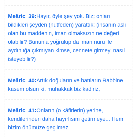
Meâric 39:
Hayır, öyle şey yok. Biz; onları
bildikleri şeyden (nutfeden) yarattık; (insanın aslı
olan bu maddenin, iman olmaksızın ne değeri
olabilir? Bununla yoğrulup da iman nuru ile
aydınlığa çıkmıyan kimse, cennete girmeyi nasıl
isteyebilir?)
Meâric 40:
Artık doğuların ve batıların Rabbine
kasem olsun ki, muhakkak biz kadiriz,
Meâric 41:
Onların (o kâfirlerin) yerine,
kendilerinden daha hayırlısını getirmeye... Hem
bizim önümüze geçilmez.