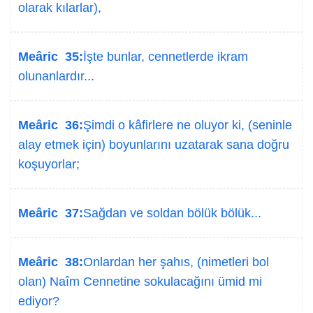
olarak kılarlar),
Meâric 35:
İşte bunlar, cennetlerde ikram
olunanlardır...
Meâric 36:
Şimdi o kâfirlere ne oluyor ki, (seninle
alay etmek için) boyunlarını uzatarak sana doğru
koşuyorlar;
Meâric 37:
Sağdan ve soldan bölük bölük...
Meâric 38:
Onlardan her şahıs, (nimetleri bol
olan) Naîm Cennetine sokulacağını ümid mi
ediyor?