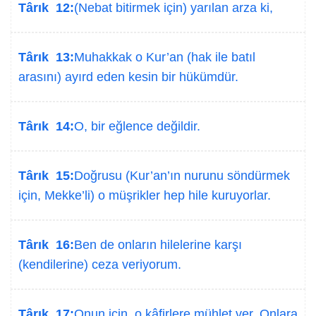
Târık 12:
(Nebat bitirmek için) yarılan arza ki,
Târık 13:
Muhakkak o Kur’an (hak ile batıl
arasını) ayırd eden kesin bir hükümdür.
Târık 14:
O, bir eğlence değildir.
Târık 15:
Doğrusu (Kur’an’ın nurunu söndürmek
için, Mekke’li) o müşrikler hep hile kuruyorlar.
Târık 16:
Ben de onların hilelerine karşı
(kendilerine) ceza veriyorum.
Târık 17:
Onun için, o kâfirlere mühlet ver. Onlara