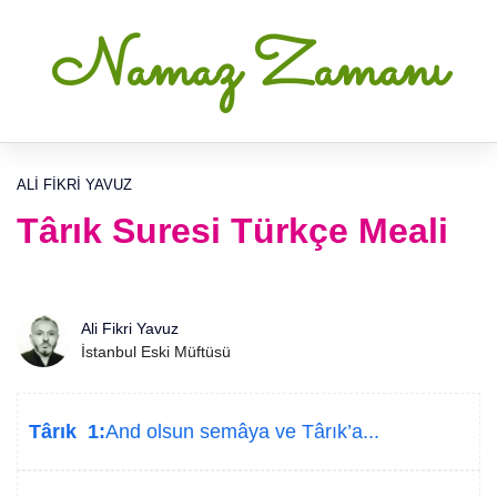
Namaz Zamanı
ALI FIKRI YAVUZ
Târık Suresi Türkçe Meali
Ali Fikri Yavuz
İstanbul Eski Müftüsü
Târık 1:
And olsun semâya ve Târık’a...