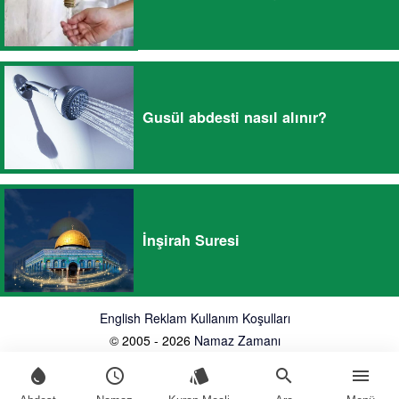
Gusül abdesti nasıl alınır?
İnşirah Suresi
English
Reklam
Kullanım Koşulları
© 2005 - 2026
Namaz Zamanı
water_drop
schedule
style
search
menu