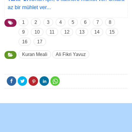
az bir mühlet ver...
1
2
3
4
5
6
7
8
9
10
11
12
13
14
15
16
17
Kuran Meali
Ali Fikri Yavuz