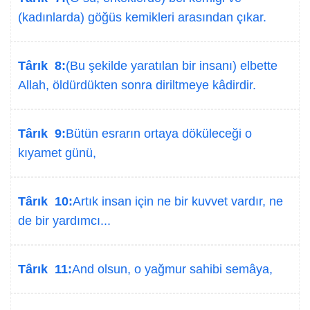
(kadınlarda) göğüs kemikleri arasından çıkar.
Târık 8:
(Bu şekilde yaratılan bir insanı) elbette
Allah, öldürdükten sonra diriltmeye kâdirdir.
Târık 9:
Bütün esrarın ortaya döküleceği o
kıyamet günü,
Târık 10:
Artık insan için ne bir kuvvet vardır, ne
de bir yardımcı...
Târık 11:
And olsun, o yağmur sahibi semâya,