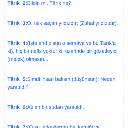
Târık 2:
Bildin mi, Târık ne?
Târık 3:
O, ışık saçan yıldızdır; (Zuhal yıldızıdır).
Târık 4:
(İşte and olsun o semâya ve bu Târık’a
ki), hiç bir nefis yoktur ki, üzerinde bir gözetleyici
(melek) olmasın...
Târık 5:
Şimdi insan baksın (düşünsün): Neden
yaratıldı?
Târık 6:
Atılan bir sudan yaratıldı.
Târık 7:
(O su, erkeklerde) bel kemiği ve