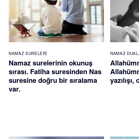
NAMAZ SURELERI
NAMAZ DUAL
Namaz surelerinin okunuş
Allahümm
sırası. Fatiha suresinden Nas
Allahümm
suresine doğru bir sıralama
yazılışı,
var.