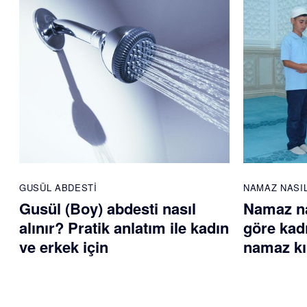
GUSÜL ABDESTI
NAMAZ NASIL
Gusül (Boy) abdesti nasıl
Namaz nas
alınır? Pratik anlatım ile kadın
göre kadı
ve erkek için
namaz kıl