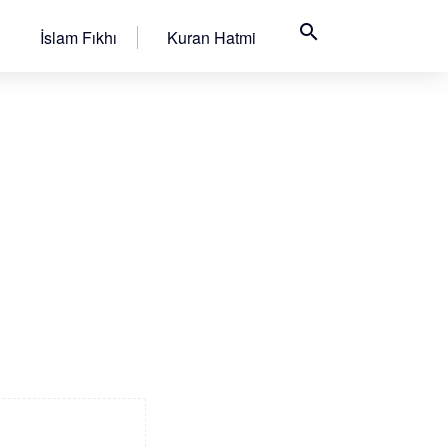
search
İslam Fıkhı
Kuran Hatmi