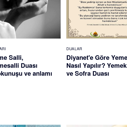
ARI
DUALAR
e Salli,
Diyanet'e Göre Yem
esalli Duası
Nasıl Yapılır? Yemek
 okunuşu ve anlamı
ve Sofra Duası