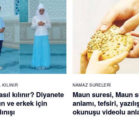
 KILINIR
NAMAZ SURELERI
ıl kılınır? Diyanete
Maun suresi, Maun s
n ve erkek için
anlamı, tefsiri, yazılı
ınışı
okunuşu videolu anl