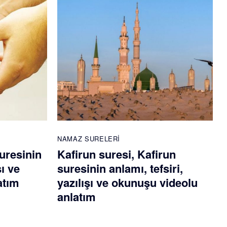
NAMAZ SURELERI
uresinin
Kafirun suresi, Kafirun
şı ve
suresinin anlamı, tefsiri,
atım
yazılışı ve okunuşu videolu
anlatım