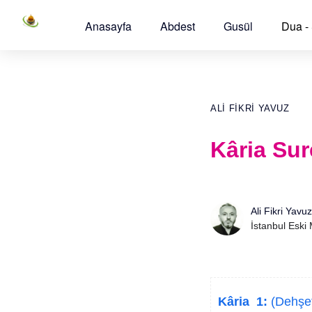
Anasayfa
Abdest
Gusül
Dua -
ALI FIKRI YAVUZ
Kâria Sur
Ali Fikri Yavuz
İstanbul Eski
Kâria 1:
(Dehşet