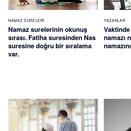
NAMAZ SURELERI
YAZARLAR
Namaz surelerinin okunuş
Vaktinde
sırası. Fatiha suresinden Nas
namazı na
suresine doğru bir sıralama
namazını
var.