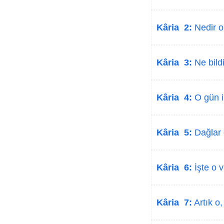
Kâria 2:
Nedir o
Kâria 3:
Ne bildi
Kâria 4:
O gün in
Kâria 5:
Dağlar d
Kâria 6:
İşte o va
Kâria 7:
Artık o,