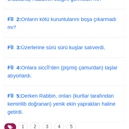
Fîl 2:
Onların kötü kuruntularını boşa çıkarmadı
mı?
Fîl 3:
Üzerlerine sürü sürü kuşlar salıverdi,
Fîl 4:
Onlara siccîl’den (pişmiş çamurdan) taşlar
atıyorlardı.
Fîl 5:
Derken Rabbin, onları (kurtlar tarafından
kemirilib doğranan) yenik ekin yaprakları haline
getirdi.
1
2
3
4
5