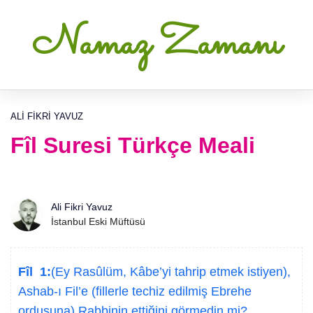
Namaz Zamanı
ALI FIKRI YAVUZ
Fîl Suresi Türkçe Meali
Ali Fikri Yavuz
İstanbul Eski Müftüsü
Fîl 1:
(Ey Rasûlüm, Kâbe’yi tahrip etmek istiyen),
Ashab-ı Fil’e (fillerle techiz edilmiş Ebrehe
ordusuna) Rabbinin ettiğini görmedin mi?