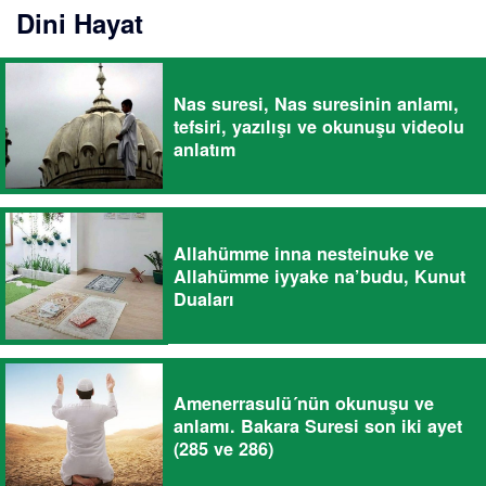
Dini Hayat
Nas suresi, Nas suresinin anlamı,
tefsiri, yazılışı ve okunuşu videolu
anlatım
Allahümme inna nesteinuke ve
Allahümme iyyake na’budu, Kunut
Duaları
Amenerrasulü´nün okunuşu ve
anlamı. Bakara Suresi son iki ayet
(285 ve 286)