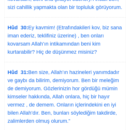
sizi cahillik yapmakta olan bir topluluk görüyorum.
Hûd 30:
Ey kavmim! (Etrafındakileri kov, biz sana
iman ederiz, teklifiniz üzerine) , ben onları
kovarsam Allah’ın intikamından beni kim
kurtarabilir? Hiç de düşünmez misiniz?
Hûd 31:
Ben size, Allah’ın hazineleri yanımdadır
ve gaybı da bilirim, demiyorum. Ben bir meleğim
de demiyorum. Gözlerinizin hor gördüğü mümin
kimseler hakkında, Allah onlara, hiç bir hayır
vermez , de demem. Onların içlerindekini en iyi
bilen Allah’dır. Ben, bunları söylediğim takdirde,
zalimlerden olmuş olurum.”