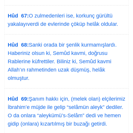
Hûd 67:
O zulmedenleri ise, korkunç gürültü
yakalayıverdi de evlerinde çöküp helâk oldular.
Hûd 68:
Sanki orada bir şenlik kurmamışlardı.
Haberiniz olsun ki, Semûd kavmi, doğrusu
Rablerine küfrettiler. Biliniz ki, Semûd kavmi
Allah’ın rahmetinden uzak düşmüş, helâk
olmuştur.
Hûd 69:
Şanım hakkı için, (melek olan) elçilerimiz
İbrahim’e müjde ile gelip “selâmün aleyk” dediler.
O da onlara “aleykümü’s-Selâm” dedi ve hemen
gidip (onlara) kızartılmış bir buzağı getirdi.