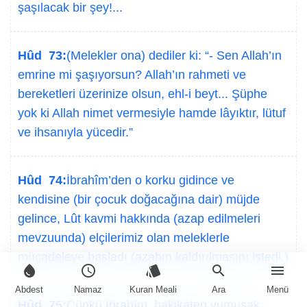
şaşılacak bir şey!...
Hûd 73:
(Melekler ona) dediler ki: “- Sen Allah’ın
emrine mi şaşıyorsun? Allah’ın rahmeti ve
bereketleri üzerinize olsun, ehl-i beyt... Şüphe
yok ki Allah nimet vermesiyle hamde lâyıktır, lütuf
ve ihsanıyla yücedir.”
Hûd 74:
İbrahîm’den o korku gidince ve
kendisine (bir çocuk doğacağına dair) müjde
gelince, Lût kavmi hakkında (azap edilmeleri
mevzuunda) elçilerimiz olan meleklerle
mücadeleye başladı (azabın kaldırılmasını istedi.)
water_drop
schedule
style
search
menu
Abdest
Namaz
Kuran Meali
Ara
Menü
Hûd 75:
Çünkü İbrahîm, hakikaten yumuşak