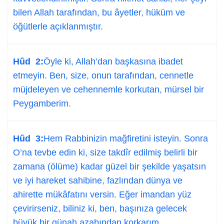
bilen Allah tarafından, bu âyetler, hüküm ve
öğütlerle açıklanmıştır.
Hûd 2:
Öyle ki, Allah’dan başkasına ibadet
etmeyin. Ben, size, onun tarafından, cennetle
müjdeleyen ve cehennemle korkutan, mürsel bir
Peygamberim.
Hûd 3:
Hem Rabbinizin mağfiretini isteyin. Sonra
O’na tevbe edin ki, size takdîr edilmiş belirli bir
zamana (ölüme) kadar güzel bir şekilde yaşatsın
ve iyi hareket sahibine, fazlından dünya ve
ahirette mükâfatını versin. Eğer imandan yüz
çevirirseniz, biliniz ki, ben, başınıza gelecek
büyük bir günah azabından korkarım.