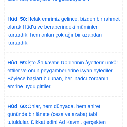
Hûd 58:
Helâk emrimiz gelince, bizden bir rahmet
olarak Hûd’u ve beraberindeki müminleri
kurtardık; hem onları çok ağır bir azabdan
kurtardık.
Hûd 59:
İşte Âd kavmi! Rablerinin âyetlerini inkâr
ettiler ve onun peygamberlerine isyan eylediler.
Böylece başları bulunan, her inadcı zorbanın
emrine uydu gittiler.
Hûd 60:
Onlar, hem dünyada, hem ahiret
gününde bir lânete (ceza ve azaba) tabi
tutuldular. Dikkat edin! Ad Kavmi, gerçekten