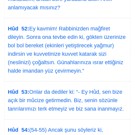
anlamıyacak mısınız?
Hûd 52:
Ey kavmim! Rabbinizden mağfiret
dileyin. Sonra ona tevbe edin ki, gökten üzerinize
bol bol bereket (ekinleri yetiştirecek yağmur)
indirsin ve kuvvetinize kuvvet katarak sizi
(neslinizi) çoğaltsın. Günahlarınıza ısrar ettiğiniz
halde imandan yüz çevirmeyin.”
Hûd 53:
Onlar da dediler ki: “- Ey Hûd, sen bize
açık bir mûcize getirmedin. Biz, senin sözünle
tanrılarımızı terk etmeyiz ve biz sana inanmayız.
Hûd 54:
(54-55) Ancak şunu söyleriz ki,