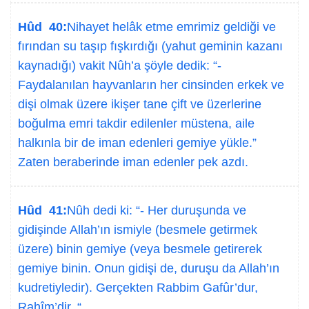
Hûd 40:
Nihayet helâk etme emrimiz geldiği ve
fırından su taşıp fışkırdığı (yahut geminin kazanı
kaynadığı) vakit Nûh’a şöyle dedik: “-
Faydalanılan hayvanların her cinsinden erkek ve
dişi olmak üzere ikişer tane çift ve üzerlerine
boğulma emri takdir edilenler müstena, aile
halkınla bir de iman edenleri gemiye yükle.”
Zaten beraberinde iman edenler pek azdı.
Hûd 41:
Nûh dedi ki: “- Her duruşunda ve
gidişinde Allah’ın ismiyle (besmele getirmek
üzere) binin gemiye (veya besmele getirerek
gemiye binin. Onun gidişi de, duruşu da Allah’ın
kudretiyledir). Gerçekten Rabbim Gafûr’dur,
Rahîm’dir. “