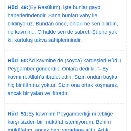
Hûd 49:
(Ey Rasûlüm), işte bunlar gayb
haberlerindendir. Sana bunları vahy ile
bildiriyoruz. Bundan önce, onları ne sen bilirdin,
ne kavmin... O halde sen de sabret. Şüphe yok
ki, kurtuluş takva sahiplerinindir.
Hûd 50:
Âd kavmine de (soyca) kardeşleri Hûd’u
Peygamber gönderdik. Onlara dedi ki: “- Ey
kavmim, Allah’a ibadet edin. Sizin ondan başka
hiç bir ilâhınız yoktur. Sizin ona ortak koşmanız,
ancak bir yalan ve iftiradır.
Hûd 51:
Ey kavmim! Peygamberliğimi tebliğe
karşı sizden bir mükâfat istemiyorum. Benim
mükâfatım, ancak beni yaradana aittir. Artık