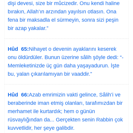
dişi devesi, size bir mûcizedir. Onu kendi haline
bırakın, Allah’ın arzından yayılsın otlasın. Ona
fena bir maksadla el sürmeyin, sonra sizi peşin
bir azap yakalar.”
Hûd 65:
Nihayet o devenin ayaklarını keserek
onu öldürdüler. Bunun üzerine sâlih şöyle dedi: “-
Memleketinizde üç gün daha yaşayadurun. İşte
bu, yalan çıkarılamıyan bir vaaddir.”
Hûd 66:
Azab emrimizin vakti gelince, Sâlih’i ve
beraberinde iman etmiş olanları, tarafımızdan bir
merhamet ile kurtardık; hem o günün
rüsvaylığından da... Gerçekten senin Rabbin çok
kuvvetlidir, her şeye galibdir.