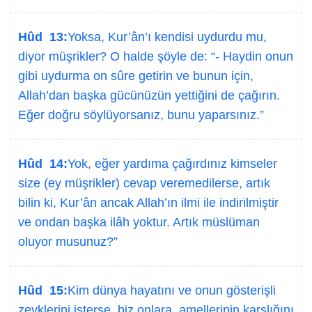
Hûd 13:
Yoksa, Kur’ân’ı kendisi uydurdu mu,
diyor müşrikler? O halde şöyle de: “- Haydin onun
gibi uydurma on sûre getirin ve bunun için,
Allah’dan başka gücünüzün yettiğini de çağırın.
Eğer doğru söylüyorsanız, bunu yaparsınız.”
Hûd 14:
Yok, eğer yardıma çağırdınız kimseler
size (ey müşrikler) cevap veremedilerse, artık
bilin ki, Kur’ân ancak Allah’ın ilmi ile indirilmiştir
ve ondan başka ilâh yoktur. Artık müslüman
oluyor musunuz?”
Hûd 15:
Kim dünya hayatını ve onun gösterişli
zevklerini isterse, biz onlara, amellerinin karşlığını