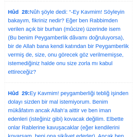
Hûd 28:
Nûh şöyle dedi: “-Ey Kavmim! Söyleyin
bakayım, fikriniz nedir? Eğer ben Rabbimden
verilen açık bir burhan (mûcize) üzerinde isem
(Bu benim Peygamberlik dâvamı doğruluyorsa),
bir de Allah bana kendi katından bir Peygamberlik
vermiş de, size, onu görecek göz verilmemişse,
istemediğiniz halde onu size zorla mı kabul
ettireceğiz?
Hûd 29:
Ey Kavmim! peygamberliği tebliğ işinden
dolayı sizden bir mal istemiyorum. Benim
mükâfatım ancak Allah’a aittir ve ben iman
edenleri (isteğiniz gibi) kovacak değilim. Elbette
onlar Rablerine kavuşacaklar (eğer kendilerini
kovarsam, beni ona şikâyet ederler). Ancak ben,