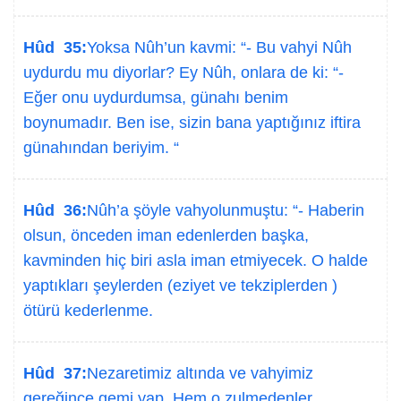
Hûd 35:
Yoksa Nûh’un kavmi: “- Bu vahyi Nûh
uydurdu mu diyorlar? Ey Nûh, onlara de ki: “-
Eğer onu uydurdumsa, günahı benim
boynumadır. Ben ise, sizin bana yaptığınız iftira
günahından beriyim. “
Hûd 36:
Nûh’a şöyle vahyolunmuştu: “- Haberin
olsun, önceden iman edenlerden başka,
kavminden hiç biri asla iman etmiyecek. O halde
yaptıkları şeylerden (eziyet ve tekziplerden )
ötürü kederlenme.
Hûd 37:
Nezaretimiz altında ve vahyimiz
gereğince gemi yap. Hem o zulmedenler