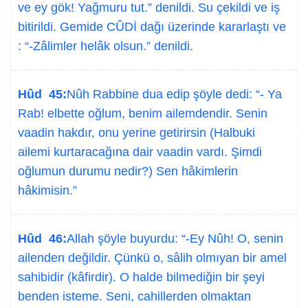
ve ey gök! Yağmuru tut.” denildi. Su çekildi ve iş
bitirildi. Gemide CÛDİ dağı üzerinde kararlaştı ve
: “-Zâlimler helâk olsun.” denildi.
Hûd 45:
Nûh Rabbine dua edip şöyle dedi: “- Ya
Rab! elbette oğlum, benim ailemdendir. Senin
vaadin hakdır, onu yerine getirirsin (Halbuki
ailemi kurtaracağına dair vaadin vardı. Şimdi
oğlumun durumu nedir?) Sen hâkimlerin
hâkimisin.”
Hûd 46:
Allah şöyle buyurdu: “-Ey Nûh! O, senin
ailenden değildir. Çünkü o, sâlih olmıyan bir amel
sahibidir (kâfirdir). O halde bilmediğin bir şeyi
benden isteme. Seni, cahillerden olmaktan