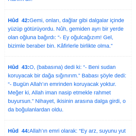
Hûd 42:
Gemi, onları, dağlar gibi dalgalar içinde
yüzüp götürüyordu. Nûh, gemiden ayrı bir yerde
olan oğluna bağırdı: “- Ey oğulcağızım! Gel,
bizimle beraber bin. Kâfirlerle birlikte olma.”
Hûd 43:
O, (babasına) dedi ki: “- Beni sudan
koruyacak bir dağa sığınırım.” Babası şöyle dedi:
“- Bugün Allah’ın emrinden koruyacak yoktur.
Meğer ki, Allah iman nasip etmekle rahmet
buyursun.” Nihayet, ikisinin arasına dalga girdi, o
da boğulanlardan oldu.
Hûd 44:
Allah’ın emri olarak: “Ey arz, suyunu yut