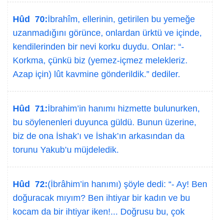
Hûd 70:
İbrahîm, ellerinin, getirilen bu yemeğe
uzanmadığını görünce, onlardan ürktü ve içinde,
kendilerinden bir nevi korku duydu. Onlar: “-
Korkma, çünkü biz (yemez-içmez melekleriz.
Azap için) lût kavmine gönderildik.” dediler.
Hûd 71:
İbrahim’in hanımı hizmette bulunurken,
bu söylenenleri duyunca güldü. Bunun üzerine,
biz de ona İshak’ı ve İshak’ın arkasından da
torunu Yakub’u müjdeledik.
Hûd 72:
(İbrâhim’in hanımı) şöyle dedi: “- Ay! Ben
doğuracak mıyım? Ben ihtiyar bir kadın ve bu
kocam da bir ihtiyar iken!... Doğrusu bu, çok