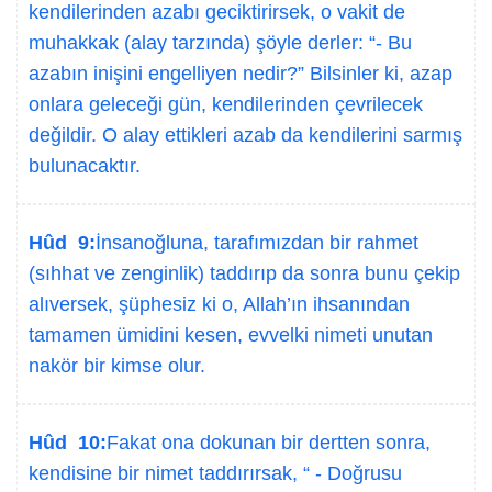
kendilerinden azabı geciktirirsek, o vakit de
muhakkak (alay tarzında) şöyle derler: “- Bu
azabın inişini engelliyen nedir?” Bilsinler ki, azap
onlara geleceği gün, kendilerinden çevrilecek
değildir. O alay ettikleri azab da kendilerini sarmış
bulunacaktır.
Hûd 9:
İnsanoğluna, tarafımızdan bir rahmet
(sıhhat ve zenginlik) taddırıp da sonra bunu çekip
alıversek, şüphesiz ki o, Allah’ın ihsanından
tamamen ümidini kesen, evvelki nimeti unutan
nakör bir kimse olur.
Hûd 10:
Fakat ona dokunan bir dertten sonra,
kendisine bir nimet taddırırsak, “ - Doğrusu