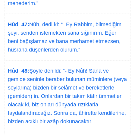
menederim.”
Hûd 47:
Nûh, dedi ki: “- Ey Rabbim, bilmediğim
şeyi, senden istemekten sana sığınırım. Eğer
beni bağışlamaz ve bana merhamet etmezsen,
hüsrana düşenlerden olurum.”
Hûd 48:
Şöyle denildi: “- Ey Nûh! Sana ve
gemide seninle beraber bulunan müminlere (veya
soylarına) bizden bir selâmet ve bereketlerle
(gemiden) in. Onlardan bir takım kâfir ümmetler
olacak ki, biz onları dünyada rızıklarla
faydalandıracağız. Sonra da, âhirette kendilerine,
bizden acıklı bir azâp dokunacaktır.