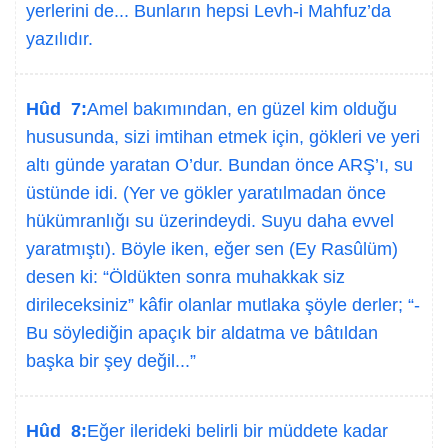
yerlerini de... Bunların hepsi Levh-i Mahfuz’da
yazılıdır.
Hûd 7:
Amel bakımından, en güzel kim olduğu
hususunda, sizi imtihan etmek için, gökleri ve yeri
altı günde yaratan O’dur. Bundan önce ARŞ’ı, su
üstünde idi. (Yer ve gökler yaratılmadan önce
hükümranlığı su üzerindeydi. Suyu daha evvel
yaratmıştı). Böyle iken, eğer sen (Ey Rasûlüm)
desen ki: “Öldükten sonra muhakkak siz
dirileceksiniz” kâfir olanlar mutlaka şöyle derler; “-
Bu söylediğin apaçık bir aldatma ve bâtıldan
başka bir şey değil...”
Hûd 8:
Eğer ilerideki belirli bir müddete kadar