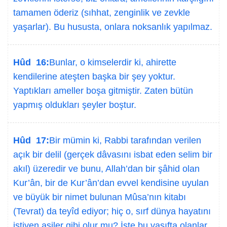
tamamen öderiz (sıhhat, zenginlik ve zevkle
yaşarlar). Bu hususta, onlara noksanlık yapılmaz.
Hûd 16:
Bunlar, o kimselerdir ki, ahirette
kendilerine ateşten başka bir şey yoktur.
Yaptıkları ameller boşa gitmiştir. Zaten bütün
yapmış oldukları şeyler boştur.
Hûd 17:
Bir mümin ki, Rabbi tarafından verilen
açık bir delil (gerçek dâvasını isbat eden selim bir
akıl) üzeredir ve bunu, Allah’dan bir şâhid olan
Kur’ân, bir de Kur’ân’dan evvel kendisine uyulan
ve büyük bir nimet bulunan Mûsa’nın kitabı
(Tevrat) da teyîd ediyor; hiç o, sırf dünya hayatını
istiyen asiler gibi olur mu? İşte bu vasıfta olanlar,