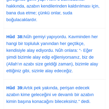
hakkında, azabın kendilerinden kaldırılması için,
bana dua etme; çünkü onlar, suda
boğulacaklardır.
Hûd 38:
Nûh gemiyi yapıyordu. Kavminden her
hangi bir topluluk yanından her geçtikçe,
kendisiyle alay ediyordu. Nûh onlara: “- Eğer
şimdi bizimle alay edip eğleniyorsanız, biz de
(Allah’ın azabı size geldiği zaman), bizimle alay
ettiğiniz gibi, sizinle alay edeceğiz.
Hûd 39:
Artık pek yakında, perişan edecek
azabın kime geleceğini ve devamlı bir azabın
kimin başına konacağını bileceksiniz.” dedi.