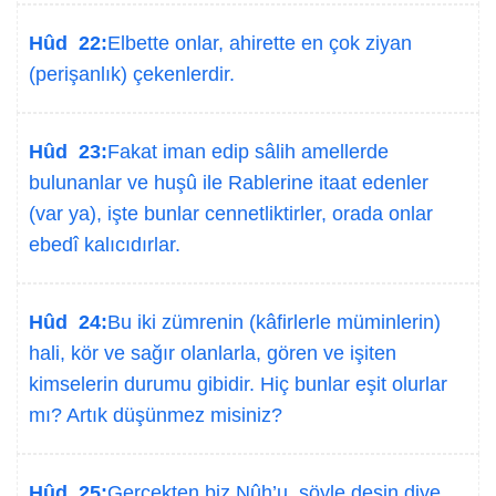
Hûd 22:
Elbette onlar, ahirette en çok ziyan
(perişanlık) çekenlerdir.
Hûd 23:
Fakat iman edip sâlih amellerde
bulunanlar ve huşû ile Rablerine itaat edenler
(var ya), işte bunlar cennetliktirler, orada onlar
ebedî kalıcıdırlar.
Hûd 24:
Bu iki zümrenin (kâfirlerle müminlerin)
hali, kör ve sağır olanlarla, gören ve işiten
kimselerin durumu gibidir. Hiç bunlar eşit olurlar
mı? Artık düşünmez misiniz?
Hûd 25:
Gerçekten biz Nûh’u, şöyle desin diye,