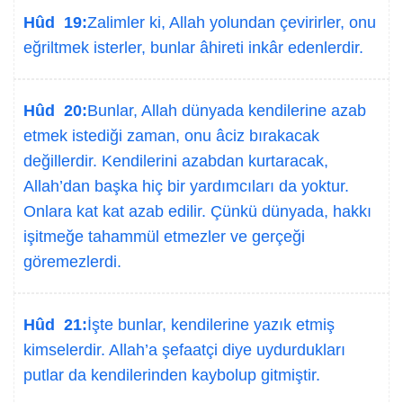
Hûd 19:
Zalimler ki, Allah yolundan çevirirler, onu
eğriltmek isterler, bunlar âhireti inkâr edenlerdir.
Hûd 20:
Bunlar, Allah dünyada kendilerine azab
etmek istediği zaman, onu âciz bırakacak
değillerdir. Kendilerini azabdan kurtaracak,
Allah’dan başka hiç bir yardımcıları da yoktur.
Onlara kat kat azab edilir. Çünkü dünyada, hakkı
işitmeğe tahammül etmezler ve gerçeği
göremezlerdi.
Hûd 21:
İşte bunlar, kendilerine yazık etmiş
kimselerdir. Allah’a şefaatçi diye uydurdukları
putlar da kendilerinden kaybolup gitmiştir.