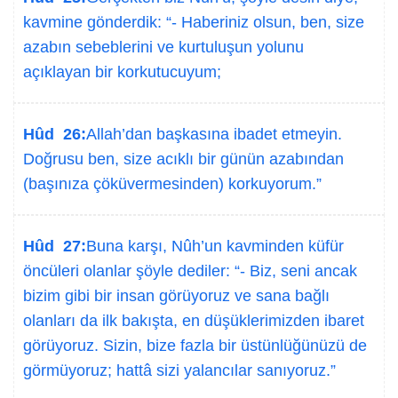
kavmine gönderdik: “- Haberiniz olsun, ben, size
azabın sebeblerini ve kurtuluşun yolunu
açıklayan bir korkutucuyum;
Hûd 26:
Allah’dan başkasına ibadet etmeyin.
Doğrusu ben, size acıklı bir günün azabından
(başınıza çöküvermesinden) korkuyorum.”
Hûd 27:
Buna karşı, Nûh’un kavminden küfür
öncüleri olanlar şöyle dediler: “- Biz, seni ancak
bizim gibi bir insan görüyoruz ve sana bağlı
olanları da ilk bakışta, en düşüklerimizden ibaret
görüyoruz. Sizin, bize fazla bir üstünlüğünüzü de
görmüyoruz; hattâ sizi yalancılar sanıyoruz.”