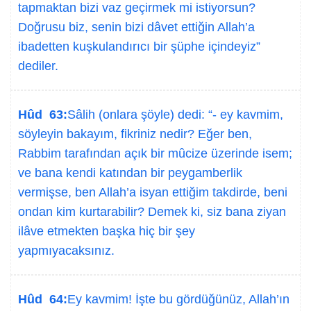
tapmaktan bizi vaz geçirmek mi istiyorsun?
Doğrusu biz, senin bizi dâvet ettiğin Allah’a
ibadetten kuşkulandırıcı bir şüphe içindeyiz”
dediler.
Hûd 63:
Sâlih (onlara şöyle) dedi: “- ey kavmim,
söyleyin bakayım, fikriniz nedir? Eğer ben,
Rabbim tarafından açık bir mûcize üzerinde isem;
ve bana kendi katından bir peygamberlik
vermişse, ben Allah’a isyan ettiğim takdirde, beni
ondan kim kurtarabilir? Demek ki, siz bana ziyan
ilâve etmekten başka hiç bir şey
yapmıyacaksınız.
Hûd 64:
Ey kavmim! İşte bu gördüğünüz, Allah’ın