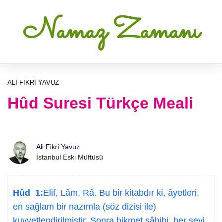
Namaz Zamanı
ALI FIKRI YAVUZ
Hûd Suresi Türkçe Meali
Ali Fikri Yavuz
İstanbul Eski Müftüsü
Hûd 1:
Elif, Lâm, Râ. Bu bir kitabdır ki, âyetleri,
en sağlam bir nazımla (söz dizisi ile)
kuvvetlendirilmiştir. Sonra hikmet sâhibi, her şeyi