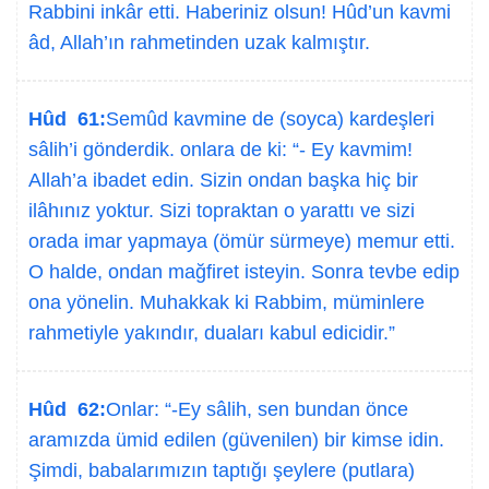
Rabbini inkâr etti. Haberiniz olsun! Hûd’un kavmi
âd, Allah’ın rahmetinden uzak kalmıştır.
Hûd 61:
Semûd kavmine de (soyca) kardeşleri
sâlih’i gönderdik. onlara de ki: “- Ey kavmim!
Allah’a ibadet edin. Sizin ondan başka hiç bir
ilâhınız yoktur. Sizi topraktan o yarattı ve sizi
orada imar yapmaya (ömür sürmeye) memur etti.
O halde, ondan mağfiret isteyin. Sonra tevbe edip
ona yönelin. Muhakkak ki Rabbim, müminlere
rahmetiyle yakındır, duaları kabul edicidir.”
Hûd 62:
Onlar: “-Ey sâlih, sen bundan önce
aramızda ümid edilen (güvenilen) bir kimse idin.
Şimdi, babalarımızın taptığı şeylere (putlara)