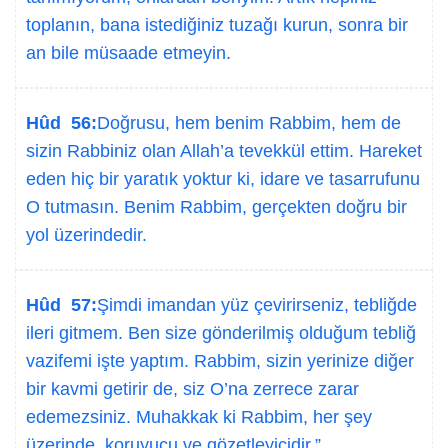
toplanın, bana istediğiniz tuzağı kurun, sonra bir
an bile müsaade etmeyin.
Hûd 56:
Doğrusu, hem benim Rabbim, hem de
sizin Rabbiniz olan Allah’a tevekkül ettim. Hareket
eden hiç bir yaratık yoktur ki, idare ve tasarrufunu
O tutmasın. Benim Rabbim, gerçekten doğru bir
yol üzerindedir.
Hûd 57:
Şimdi imandan yüz çevirirseniz, tebliğde
ileri gitmem. Ben size gönderilmiş olduğum tebliğ
vazifemi işte yaptım. Rabbim, sizin yerinize diğer
bir kavmi getirir de, siz O’na zerrece zarar
edemezsiniz. Muhakkak ki Rabbim, her şey
üzerinde, koruyucu ve gözetleyicidir.”