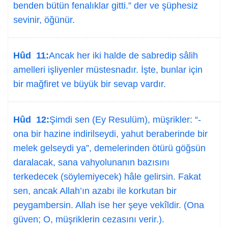
benden bütün fenalıklar gitti.” der ve şüphesiz
sevinir, öğünür.
Hûd 11:
Ancak her iki halde de sabredip sâlih
amelleri işliyenler müstesnadır. İşte, bunlar için
bir mağfiret ve büyük bir sevap vardır.
Hûd 12:
Şimdi sen (Ey Resulüm), müşrikler: “-
ona bir hazine indirilseydi, yahut beraberinde bir
melek gelseydi ya”, demelerinden ötürü göğsün
daralacak, sana vahyolunanın bazısını
terkedecek (söylemiyecek) hâle gelirsin. Fakat
sen, ancak Allah’ın azabı ile korkutan bir
peygambersin. Allah ise her şeye vekîldir. (Ona
güven; O, müşriklerin cezasını verir.).