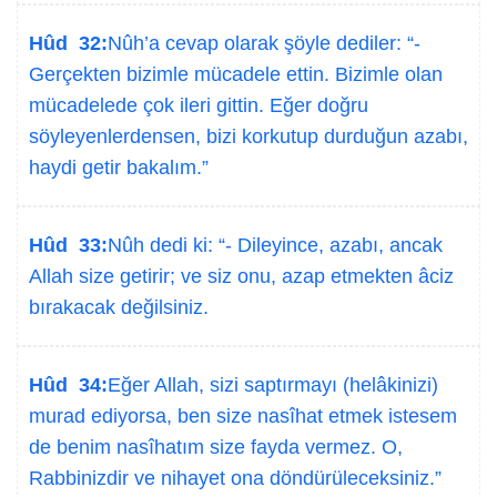
Hûd 32:
Nûh’a cevap olarak şöyle dediler: “-
Gerçekten bizimle mücadele ettin. Bizimle olan
mücadelede çok ileri gittin. Eğer doğru
söyleyenlerdensen, bizi korkutup durduğun azabı,
haydi getir bakalım.”
Hûd 33:
Nûh dedi ki: “- Dileyince, azabı, ancak
Allah size getirir; ve siz onu, azap etmekten âciz
bırakacak değilsiniz.
Hûd 34:
Eğer Allah, sizi saptırmayı (helâkinizi)
murad ediyorsa, ben size nasîhat etmek istesem
de benim nasîhatım size fayda vermez. O,
Rabbinizdir ve nihayet ona döndürüleceksiniz.”