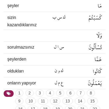
مَا
şeyler
كَسَبْتُمْ
ك س ب
sizin
kazandıklarınız
وَلَا
تُسْأَلُونَ
س ا ل
sorulmazsınız
عَمَّا
şeylerden
كَانُوا
ك و ن
oldukları
يَعْمَلُونَ
ع م ل
onların yapıyor
1
2
3
4
5
6
7
8
9
10
11
12
13
14
15