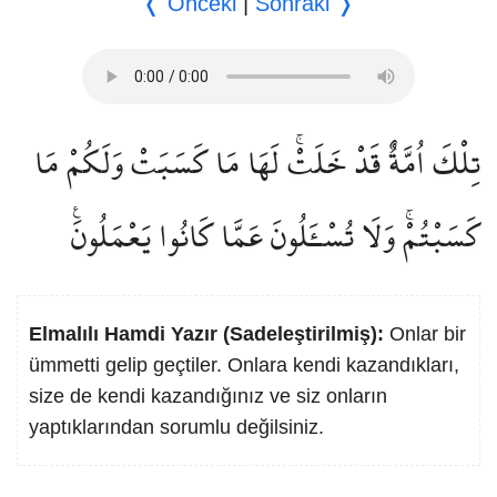
❬ Önceki
|
Sonraki ❭
تِلْكَ اُمَّةٌ قَدْ خَلَتْۚ لَهَا مَا كَسَبَتْ وَلَكُمْ مَا
كَسَبْتُمْۚ وَلَا تُسْـَٔلُونَ عَمَّا كَانُوا يَعْمَلُونَ۟
Elmalılı Hamdi Yazır (Sadeleştirilmiş):
Onlar bir
ümmetti gelip geçtiler. Onlara kendi kazandıkları,
size de kendi kazandığınız ve siz onların
yaptıklarından sorumlu değilsiniz.