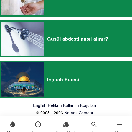
Gusül abdesti nasıl alınır?
İnşirah Suresi
English
Reklam
Kullanım Koşulları
© 2005 - 2026
Namaz Zamanı
water_drop
schedule
style
search
menu