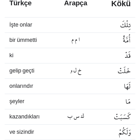
Kökü
Türkçe
Arapça
تِلْكَ
İşte onlar
أُمَّةٌ
ا م م
bir ümmetti
قَدْ
ki
خَلَتْ
خ ل و
gelip geçti
لَهَا
onlarındır
مَا
şeyler
كَسَبَتْ
ك س ب
kazandıkları
وَلَكُمْ
ve sizindir