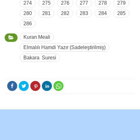
274
275
276
277
278
279
280
281
282
283
284
285
286
Kuran Meali
Elmalılı Hamdi Yazır (Sadeleştirilmiş)
Bakara Suresi