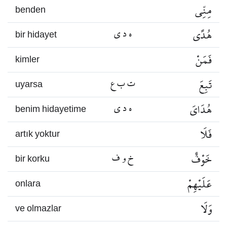
مِنِّي
benden
هُدًى
ه د ي
bir hidayet
فَمَنْ
kimler
تَبِعَ
ت ب ع
uyarsa
هُدَايَ
ه د ي
benim hidayetime
فَلَا
artık yoktur
خَوْفٌ
خ و ف
bir korku
عَلَيْهِمْ
onlara
وَلَا
ve olmazlar