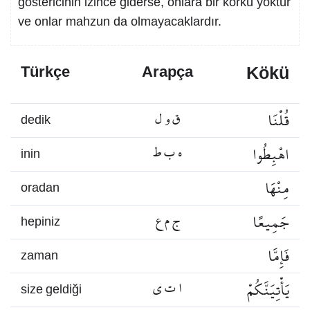
göstericinin izince giderse, onlara bir korku yoktur
ve onlar mahzun da olmayacaklardır.
Kökü
Türkçe
Arapça
قُلْنَا
ق و ل
dedik
اهْبِطُوا
ه ب ط
inin
مِنْهَا
oradan
جَمِيعًا
ج م ع
hepiniz
فَإِمَّا
zaman
يَأْتِيَنَّكُمْ
ا ت ي
size geldiği