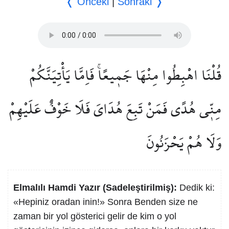
❬ Önceki
|
Sonraki ❭
قُلْنَا اهْبِطُوا مِنْهَا جَم۪يعًاۚ فَاِمَّا يَأْتِيَنَّكُمْ
مِنّ۪ي هُدًى فَمَنْ تَبِعَ هُدَايَ فَلَا خَوْفٌ عَلَيْهِمْ
وَلَا هُمْ يَحْزَنُونَ
Elmalılı Hamdi Yazır (Sadeleştirilmiş):
Dedik ki:
«Hepiniz oradan inin!» Sonra Benden size ne
zaman bir yol gösterici gelir de kim o yol