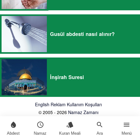
Gusül abdesti nasıl alınır?
İnşirah Suresi
English
Reklam
Kullanım Koşulları
© 2005 - 2026
Namaz Zamanı
water_drop
schedule
style
search
menu
Abdest
Namaz
Kuran Meali
Ara
Menü