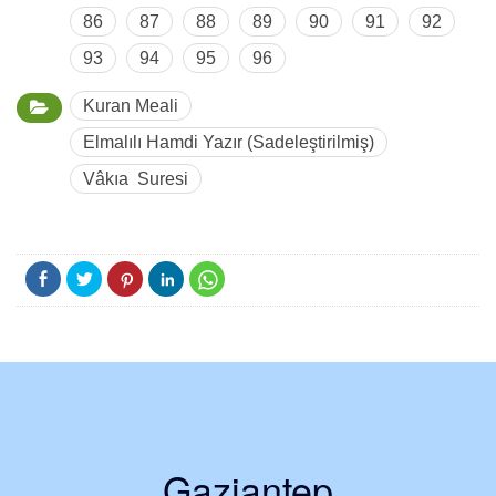
86
87
88
89
90
91
92
93
94
95
96
Kuran Meali
Elmalılı Hamdi Yazır (Sadeleştirilmiş)
Vâkıa Suresi
Gaziantep