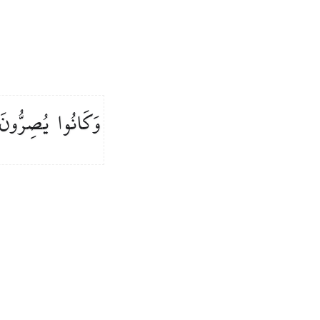
وَكَانُوا
يُصِرُّونَ