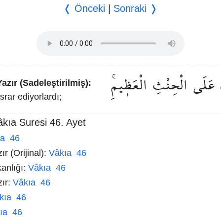
❬ Önceki
|
Sonraki ❭
عَلَى
الْحِنْثِ
الْعَظ۪يمِۚ
azır (Sadeleştirilmiş):
rar ediyorlardı;
âkıa Suresi 46. Ayet
ıa 46
r (Orijinal):
Vâkıa 46
kanlığı:
Vâkıa 46
zır:
Vâkıa 46
kıa 46
ıa 46