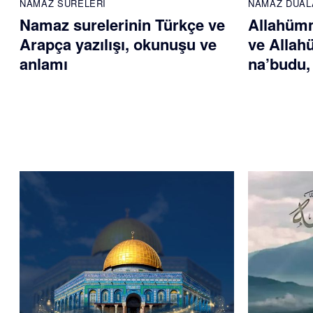
NAMAZ SURELERI
NAMAZ DUAL
Namaz surelerinin Türkçe ve
Allahümm
Arapça yazılışı, okunuşu ve
ve Allah
anlamı
na’budu,