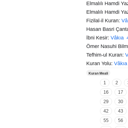
Elmalılı Hamdi Ya
Elmalılı Hamdi Ya
Fizilal-il Kuran:
Vâ
Hasan Basri Çant
İbni Kesir:
Vâkıa 
Ömer Nasuhi Bil
Tefhim-ul Kuran:
V
Kuran Yolu:
Vâkıa
Kuran Meali
1
2
16
17
29
30
42
43
55
56