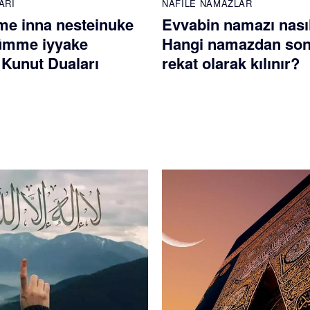
ARI
NAFILE NAMAZLAR
e inna nesteinuke
Evvabin namazı nasıl 
ümme iyyake
Hangi namazdan son
 Kunut Duaları
rekat olarak kılınır?