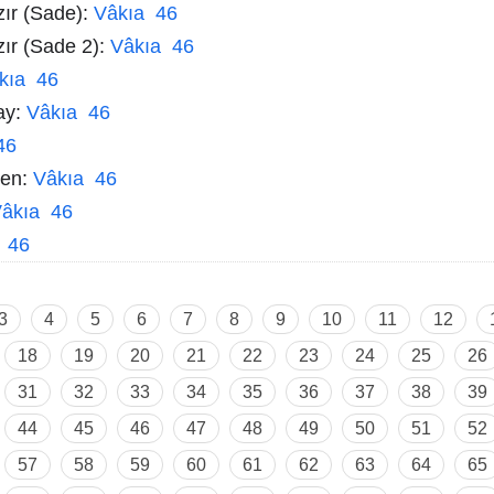
zır (Sade):
Vâkıa 46
zır (Sade 2):
Vâkıa 46
kıa 46
ay:
Vâkıa 46
46
men:
Vâkıa 46
âkıa 46
 46
3
4
5
6
7
8
9
10
11
12
18
19
20
21
22
23
24
25
26
31
32
33
34
35
36
37
38
39
44
45
46
47
48
49
50
51
52
57
58
59
60
61
62
63
64
65