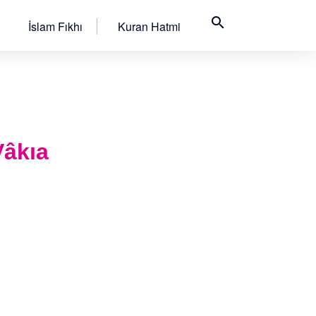
search
İslam Fıkhı
Kuran Hatmi
 Vâkıa