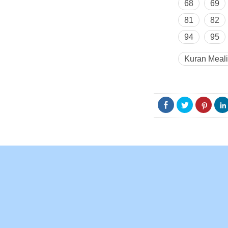
68
69
81
82
94
95
Kuran Meali