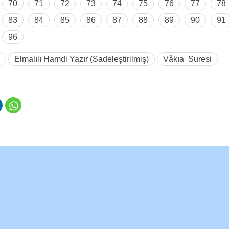
70
71
72
73
74
75
76
77
78
83
84
85
86
87
88
89
90
91
96
Elmalılı Hamdi Yazır (Sadeleştirilmiş)
Vâkıa Suresi