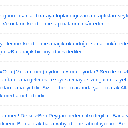
günü insanlar biraraya toplandığı zaman taptıkları şeyle
. Ve onların kendilerine tapmalarını inkâr ederler.
yetlerimiz kendilerine apaçık okunduğu zaman inkâr eden
çin: «Bu apaçık bir büyüdür.» dediler.
«Onu (Muhammed) uydurdu.» mu diyorlar? Sen de ki: «
ah´tan bana gelecek cezayı savmaya sizin gücünüz yetm
lıkları daha iyi bilir. Sizinle benim aramda şahit olarak Al
ok merhamet edicidir.
mmed! De ki: «Ben Peygamberlerin ilki değilim. Bana v
bilmem. Ben ancak bana vahyedilene tabi oluyorum. Ben