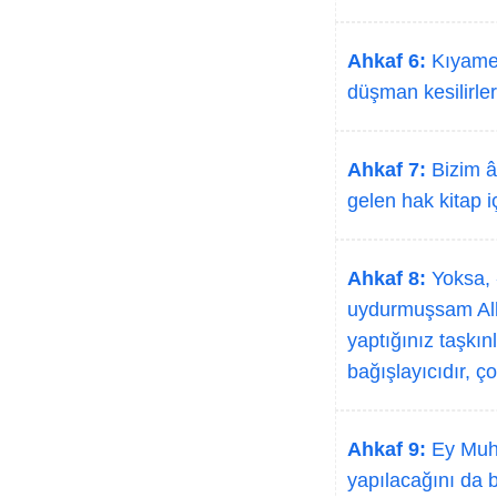
Ahkaf 6:
Kıyamet 
düşman kesilirler
Ahkaf 7:
Bizim â
gelen hak kitap i
Ahkaf 8:
Yoksa, 
uydurmuşsam All
yaptığınız taşkın
bağışlayıcıdır, ç
Ahkaf 9:
Ey Muha
yapılacağını da 