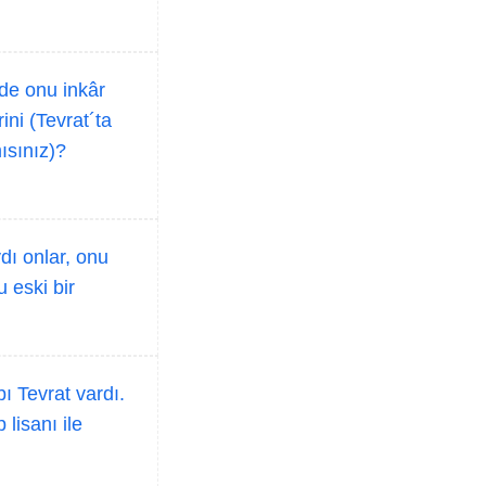
 de onu inkâr
ini (Tevrat´ta
ısınız)?
dı onlar, onu
 eski bir
ı Tevrat vardı.
lisanı ile