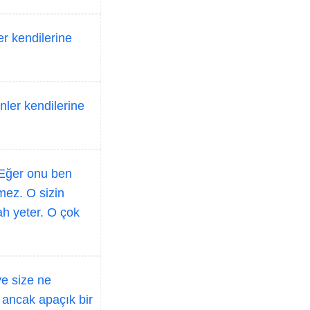
r kendilerine
ler kendilerine
Eğer onu ben
ez. O sizin
lah yeter. O çok
e size ne
 ancak apaçık bir