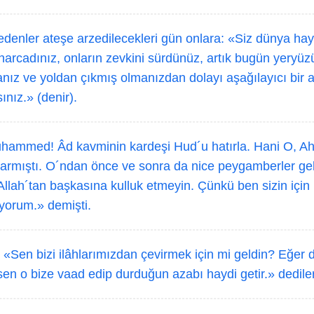
edenler ateşe arzedilecekleri gün onlara: «Siz dünya ha
i harcadınız, onların zevkini sürdünüz, artık bugün yeryü
nız ve yoldan çıkmış olmanızdan dolayı aşağılayıcı bir 
ınız.» (denir).
ammed! Âd kavminin kardeşi Hud´u hatırla. Hani O, Ah
armıştı. O´ndan önce ve sonra da nice peygamberler geli
llah´tan başkasına kulluk etmeyin. Çünkü ben sizin için
yorum.» demişti.
 «Sen bizi ilâhlarımızdan çevirmek için mi geldin? Eğer 
sen o bize vaad edip durduğun azabı haydi getir.» dediler