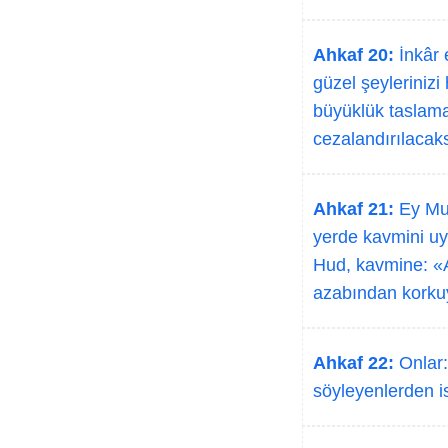
Ahkaf 20:
İnkâr 
güzel şeyleriniz
büyüklük taslama
cezalandırılacaks
Ahkaf 21:
Ey Muh
yerde kavmini uy
Hud, kavmine: «A
azabından korku
Ahkaf 22:
Onlar:
söyleyenlerden i