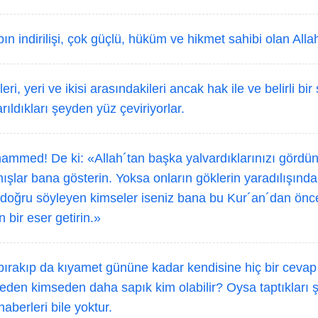
ın indirilişi, çok güçlü, hüküm ve hikmet sahibi olan Alla
eri, yeri ve ikisi arasındakileri ancak hak ile ve belirli bir 
rıldıkları şeyden yüz çeviriyorlar.
mmed! De ki: «Allah´tan başka yalvardıklarınızı gördü
şlar bana gösterin. Yoksa onların göklerin yaradılışında b
 doğru söyleyen kimseler iseniz bana bu Kur´an´dan önce 
 bir eser getirin.»
 bırakıp da kıyamet gününe kadar kendisine hiç bir cev
eden kimseden daha sapık kim olabilir? Oysa taptıkları ş
haberleri bile yoktur.