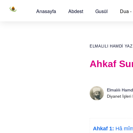
Anasayfa
Abdest
Gusül
Dua -
ELMALILI HAMDI YAZ
Ahkaf Sur
Elmalılı Hamd
Diyanet İşleri
Ahkaf 1:
Hâ mîm