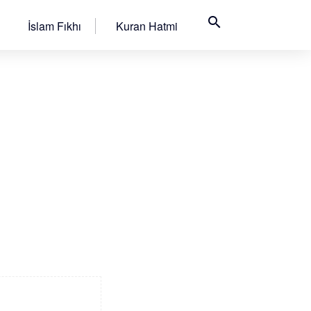
search
İslam Fıkhı
Kuran Hatmi