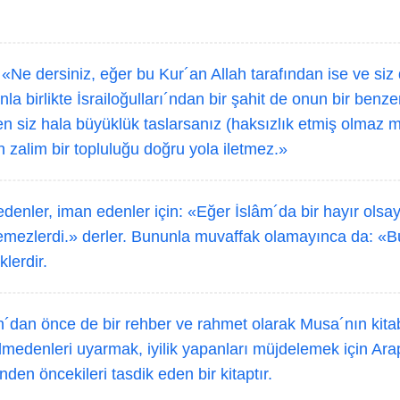
 «Ne dersiniz, eğer bu Kur´an Allah tarafından ise ve siz
la birlikte İsrailoğulları´ndan bir şahit de onun bir benzer
n siz hala büyüklük taslarsanız (haksızlık etmiş olmaz m
h zalim bir topluluğu doğru yola iletmez.»
denler, iman edenler için: «Eğer İslâm´da bir hayır olsay
emezlerdi.» derler. Bununla muvaffak olamayınca da: «Bu
klerdir.
´dan önce de bir rehber ve rahmet olarak Musa´nın kitab
medenleri uyarmak, iyilik yapanları müjdelemek için Arap 
nden öncekileri tasdik eden bir kitaptır.