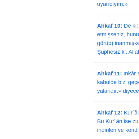
uyarıcıyım.»
Ahkaf 10:
De ki:
etmişseniz, bunun
görüp) inanmışke
Şüphesiz ki, Alla
Ahkaf 11:
İnkâr e
kabulde bizi geç
yalandır.» diyece
Ahkaf 12:
Kur´ân
Bu Kur´ân ise zul
indirilen ve kendi