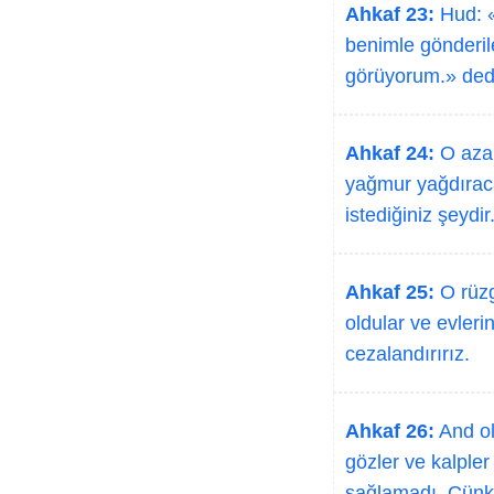
Ahkaf 23:
Hud: «
benimle gönderile
görüyorum.» ded
Ahkaf 24:
O azab
yağmur yağdıracak
istediğiniz şeydir
Ahkaf 25:
O rüzg
oldular ve evler
cezalandırırız.
Ahkaf 26:
And ol
gözler ve kalpler 
sağlamadı. Çünkü 