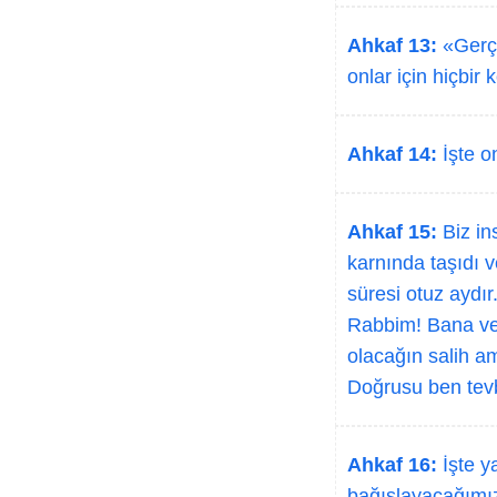
Ahkaf 13:
«Gerçe
onlar için hiçbir
Ahkaf 14:
İşte on
Ahkaf 15:
Biz in
karnında taşıdı 
süresi otuz aydır
Rabbim! Bana ve 
olacağın salih am
Doğrusu ben tev
Ahkaf 16:
İşte y
bağışlayacağımız