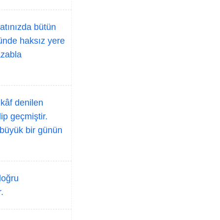
yatınızda bütün
zünde haksız yere
azabla
kâf denilen
p geçmiştir.
 büyük bir günün
doğru
.