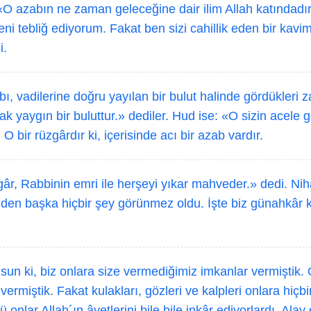
O azabın ne zaman geleceğine dair ilim Allah katındadır
ni tebliğ ediyorum. Fakat ben sizi cahillik eden bir kavi
i.
ı, vadilerine doğru yayılan bir bulut halinde gördükleri
 yaygın bir buluttur.» dediler. Hud ise: «O sizin acele 
. O bir rüzgârdır ki, içerisinde acı bir azab vardır.
âr, Rabbinin emri ile herşeyi yıkar mahveder.» dedi. Nih
inden başka hiçbir şey görünmez oldu. İşte biz günahkâr 
sun ki, biz onlara size vermediğimiz imkanlar vermiştik. 
vermiştik. Fakat kulakları, gözleri ve kalpleri onlara hiçbi
onlar Allah´ın âyetlerini bile bile inkâr ediyorlardı. Alay