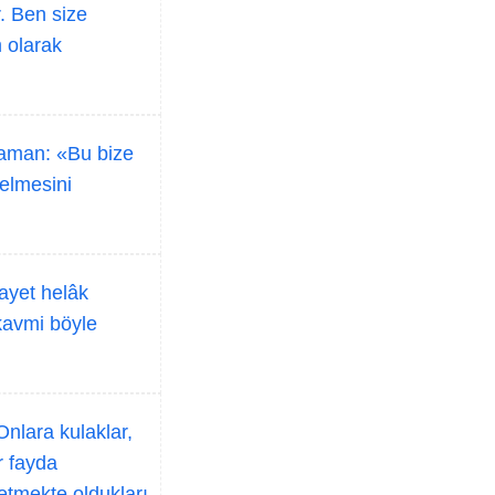
. Ben size
m olarak
 zaman: «Bu bize
gelmesini
ayet helâk
kavmi böyle
Onlara kulaklar,
r fayda
 etmekte oldukları