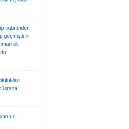
lip kabrimden
p geçmiştir.»
 iman et,
rin
lulukları
 hüsrana
larının