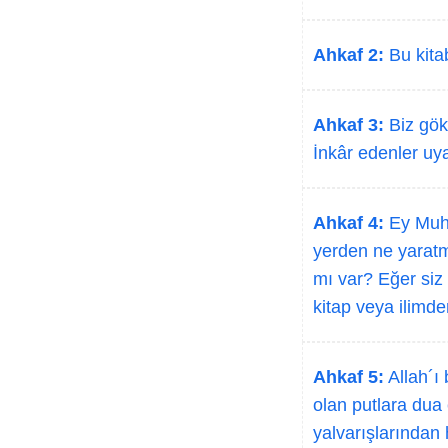
Ahkaf 2:
Bu kitab
Ahkaf 3:
Biz gökl
İnkâr edenler uya
Ahkaf 4:
Ey Muha
yerden ne yaratmı
mı var? Eğer siz
kitap veya ilimden
Ahkaf 5:
Allah´ı
olan putlara dua 
yalvarışlarından 