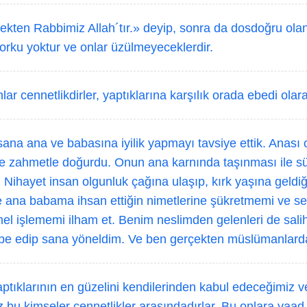
kten Rabbimiz Allah´tır.» deyip, sonra da dosdoğru olan
 korku yoktur ve onlar üzülmeyeceklerdir.
lar cennetlikdirler, yaptıklarına karşılık orada ebedi olar
sana ana ve babasına iyilik yapmayı tavsiye ettik. Anası
ve zahmetle doğurdu. Onun ana karnında taşınması ile s
. Nihayet insan olgunluk çağına ulaşıp, kırk yaşına geldi
ana babama ihsan ettiğin nimetlerine şükretmemi ve se
el işlememi ilham et. Benim neslimden gelenleri de salih
be edip sana yöneldim. Ve ben gerçekten müslümanlard
aptıklarının en güzelini kendilerinden kabul edeceğimiz v
 bu kimseler cennetlikler arasındadırlar. Bu onlara vaad