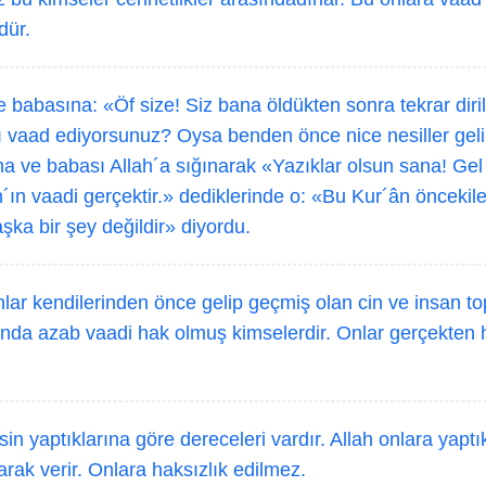
dür.
 babasına: «Öf size! Siz bana öldükten sonra tekrar diri
ı vaad ediyorsunuz? Oysa benden önce nice nesiller geli
a ve babası Allah´a sığınarak «Yazıklar olsun sana! Gel
h´ın vaadi gerçektir.» dediklerinde o: «Bu Kur´ân öncekile
şka bir şey değildir» diyordu.
nlar kendilerinden önce gelip geçmiş olan cin ve insan top
rında azab vaadi hak olmuş kimselerdir. Onlar gerçekten
in yaptıklarına göre dereceleri vardır. Allah onlara yaptık
larak verir. Onlara haksızlık edilmez.