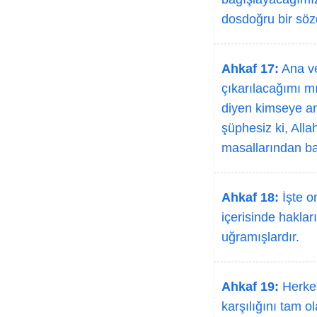
dosdoğru bir söz
Ahkaf 17:
Ana ve
çıkarılacağımı m
diyen kimseye an
şüphesiz ki, Alla
masallarından ba
Ahkaf 18:
İşte o
içerisinde hakla
uğramışlardır.
Ahkaf 19:
Herkes
karşılığını tam o