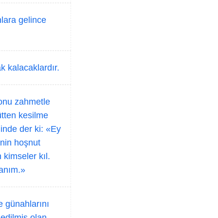
lara gelince
ak kalacaklardır.
 onu zahmetle
ütten kesilme
ğinde der ki: «Ey
nin hoşnut
 kimseler kıl.
anım.»
e günahlarını
 edilmiş olan