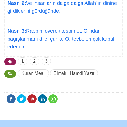
Nasr 2:
Ve insanların dalga dalga Allah´ın dinine
girdiklerini gördüğünde,
Nasr 3:
Rabbini överek tesbih et, O´ndan
bağışlanmanı dile, çünkü O, tevbeleri çok kabul
edendir.
1
2
3
Kuran Meali
Elmalılı Hamdi Yazır