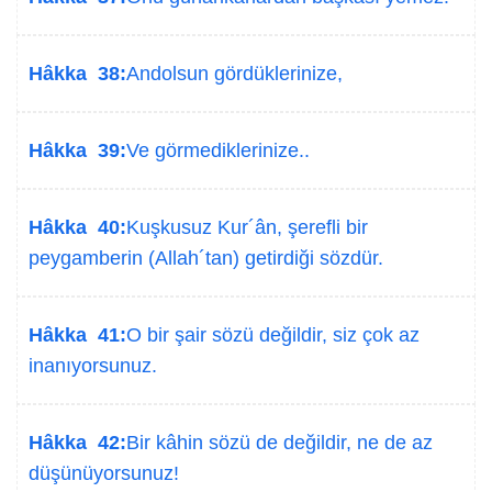
Hâkka 38:
Andolsun gördüklerinize,
Hâkka 39:
Ve görmediklerinize..
Hâkka 40:
Kuşkusuz Kur´ân, şerefli bir
peygamberin (Allah´tan) getirdiği sözdür.
Hâkka 41:
O bir şair sözü değildir, siz çok az
inanıyorsunuz.
Hâkka 42:
Bir kâhin sözü de değildir, ne de az
düşünüyorsunuz!