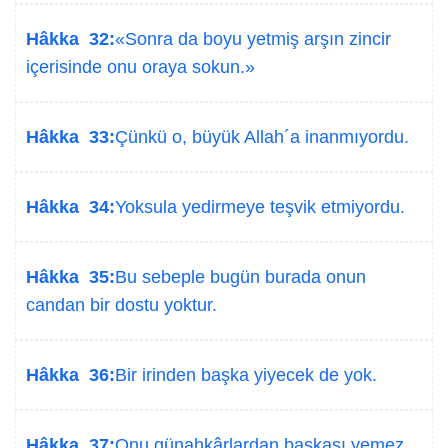
Hâkka 32:
«Sonra da boyu yetmiş arşın zincir
içerisinde onu oraya sokun.»
Hâkka 33:
Çünkü o, büyük Allah´a inanmıyordu.
Hâkka 34:
Yoksula yedirmeye teşvik etmiyordu.
Hâkka 35:
Bu sebeple bugün burada onun
candan bir dostu yoktur.
Hâkka 36:
Bir irinden başka yiyecek de yok.
Hâkka 37:
Onu günahkârlardan başkası yemez.