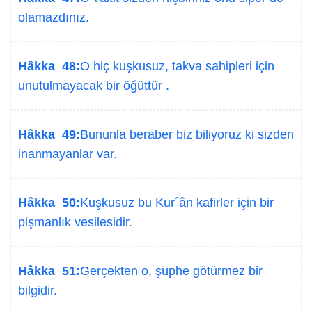
olamazdınız.
Hâkka 48:
O hiç kuşkusuz, takva sahipleri için
unutulmayacak bir öğüttür .
Hâkka 49:
Bununla beraber biz biliyoruz ki sizden
inanmayanlar var.
Hâkka 50:
Kuşkusuz bu Kur´ân kafirler için bir
pişmanlık vesilesidir.
Hâkka 51:
Gerçekten o, şüphe götürmez bir
bilgidir.