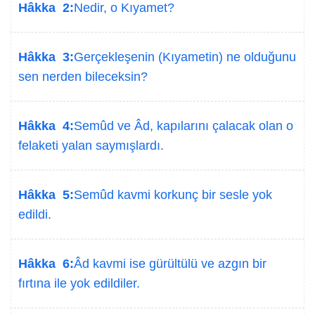
Hâkka 2:
Nedir, o Kıyamet?
Hâkka 3:
Gerçekleşenin (Kıyametin) ne olduğunu
sen nerden bileceksin?
Hâkka 4:
Semûd ve Âd, kapılarını çalacak olan o
felaketi yalan saymışlardı.
Hâkka 5:
Semûd kavmi korkunç bir sesle yok
edildi.
Hâkka 6:
Âd kavmi ise gürültülü ve azgın bir
fırtına ile yok edildiler.