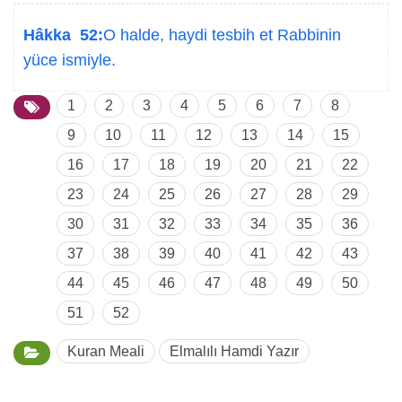
Hâkka 52:
O halde, haydi tesbih et Rabbinin
yüce ismiyle.
1
2
3
4
5
6
7
8
9
10
11
12
13
14
15
16
17
18
19
20
21
22
23
24
25
26
27
28
29
30
31
32
33
34
35
36
37
38
39
40
41
42
43
44
45
46
47
48
49
50
51
52
Kuran Meali
Elmalılı Hamdi Yazır