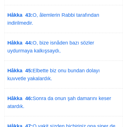
Hâkka 43:
O, âlemlerin Rabbi tarafından
indirilmedir.
Hâkka 44:
O, bize isnâden bazı sözler
uydurmaya kalkışsaydı,
Hâkka 45:
Elbette biz onu bundan dolayı
kuvvetle yakalardık.
Hâkka 46:
Sonra da onun şah damarını keser
atardık.
Hâkka 47:
O vakit sizden hiçbiriniz ona siper de