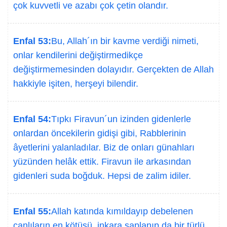
çok kuvvetli ve azabı çok çetin olandır.
Enfal 53:
Bu, Allah´ın bir kavme verdiği nimeti,
onlar kendilerini değiştirmedikçe
değiştirmemesinden dolayıdır. Gerçekten de Allah
hakkiyle işiten, herşeyi bilendir.
Enfal 54:
Tıpkı Firavun´un izinden gidenlerle
onlardan öncekilerin gidişi gibi, Rabblerinin
âyetlerini yalanladılar. Biz de onları günahları
yüzünden helâk ettik. Firavun ile arkasından
gidenleri suda boğduk. Hepsi de zalim idiler.
Enfal 55:
Allah katında kımıldayıp debelenen
canlıların en kötüsü, inkara saplanıp da bir türlü