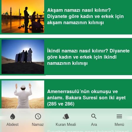
Akşam namazı nasıl kılınır?
Diyanete göre kadın ve erkek için
akşam namazının kılınışı
İkindi namazı nasıl kılınır? Diyanete
göre kadın ve erkek için ikindi
namazının kılınışı
Amenerrasulü´nün okunuşu ve
anlamı. Bakara Suresi son iki ayet
(285 ve 286)
water_drop
schedule
style
search
menu
Abdest
Namaz
Kuran Meali
Ara
Menü
Evvabin namazı nasıl kılınır? Hangi