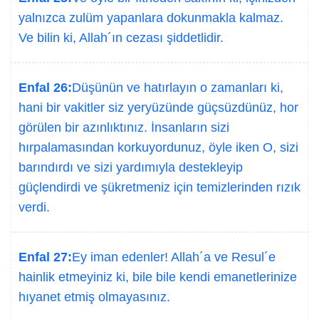
yalnızca zulüm yapanlara dokunmakla kalmaz.
Ve bilin ki, Allah´ın cezası şiddetlidir.
Enfal 26:
Düşünün ve hatırlayın o zamanları ki,
hani bir vakitler siz yeryüzünde güçsüzdünüz, hor
görülen bir azınlıktınız. İnsanların sizi
hırpalamasından korkuyordunuz, öyle iken O, sizi
barındırdı ve sizi yardımıyla destekleyip
güçlendirdi ve şükretmeniz için temizlerinden rızık
verdi.
Enfal 27:
Ey iman edenler! Allah´a ve Resul´e
hainlik etmeyiniz ki, bile bile kendi emanetlerinize
hıyanet etmiş olmayasınız.