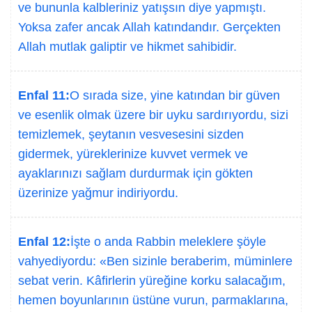
ve bununla kalbleriniz yatışsın diye yapmıştı.
Yoksa zafer ancak Allah katındandır. Gerçekten
Allah mutlak galiptir ve hikmet sahibidir.
Enfal 11:
O sırada size, yine katından bir güven
ve esenlik olmak üzere bir uyku sardırıyordu, sizi
temizlemek, şeytanın vesvesesini sizden
gidermek, yüreklerinize kuvvet vermek ve
ayaklarınızı sağlam durdurmak için gökten
üzerinize yağmur indiriyordu.
Enfal 12:
İşte o anda Rabbin meleklere şöyle
vahyediyordu: «Ben sizinle beraberim, müminlere
sebat verin. Kâfirlerin yüreğine korku salacağım,
hemen boyunlarının üstüne vurun, parmaklarına,