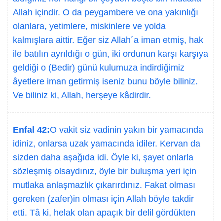
Allah içindir. O da peygambere ve ona yakınlığı
olanlara, yetimlere, miskinlere ve yolda
kalmışlara aittir. Eğer siz Allah´a iman etmiş, hak
ile batılın ayrıldığı o gün, iki ordunun karşı karşıya
geldiği o (Bedir) günü kulumuza indirdiğimiz
âyetlere iman getirmiş iseniz bunu böyle biliniz.
Ve biliniz ki, Allah, herşeye kâdirdir.
Enfal 42:
O vakit siz vadinin yakın bir yamacında
idiniz, onlarsa uzak yamacında idiler. Kervan da
sizden daha aşağıda idi. Öyle ki, şayet onlarla
sözleşmiş olsaydınız, öyle bir buluşma yeri için
mutlaka anlaşmazlık çıkarırdınız. Fakat olması
gereken (zafer)in olması için Allah böyle takdir
etti. Tâ ki, helak olan apaçık bir delil gördükten