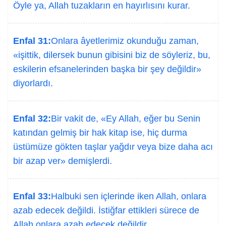
Öyle ya, Allah tuzakların en hayırlısını kurar.
Enfal 31:
Onlara âyetlerimiz okunduğu zaman,
«işittik, dilersek bunun gibisini biz de söyleriz, bu,
eskilerin efsanelerinden başka bir şey değildir»
diyorlardı.
Enfal 32:
Bir vakit de, «Ey Allah, eğer bu Senin
katından gelmiş bir hak kitap ise, hiç durma
üstümüze gökten taşlar yağdır veya bize daha acı
bir azap ver» demişlerdi.
Enfal 33:
Halbuki sen içlerinde iken Allah, onlara
azab edecek değildi. İstiğfar ettikleri sürece de
Allah onlara azab edecek değildir.