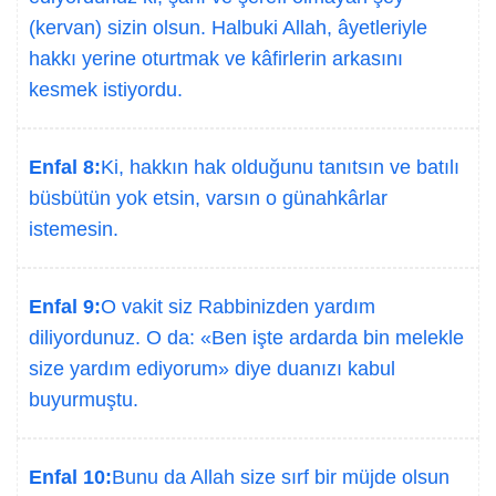
(kervan) sizin olsun. Halbuki Allah, âyetleriyle
hakkı yerine oturtmak ve kâfirlerin arkasını
kesmek istiyordu.
Enfal 8:
Ki, hakkın hak olduğunu tanıtsın ve batılı
büsbütün yok etsin, varsın o günahkârlar
istemesin.
Enfal 9:
O vakit siz Rabbinizden yardım
diliyordunuz. O da: «Ben işte ardarda bin melekle
size yardım ediyorum» diye duanızı kabul
buyurmuştu.
Enfal 10:
Bunu da Allah size sırf bir müjde olsun