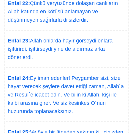
Enfal 22:
Çünkü yeryüzünde dolaşan canlıların
Allah katında en kötüsü anlamayan ve
düşünmeyen sağırlarla dilsizlerdir.
Enfal 23:
Allah onlarda hayır görseydi onlara
işittirirdi, işittirseydi yine de aldırmaz arka
dönerlerdi.
Enfal 24:
Ey iman edenler! Peygamber sizi, size
hayat verecek şeylere davet ettiği zaman, Allah´a
ve Resul´e icabet edin. Ve bilin ki Allah, kişi ile
kalbi arasına girer. Ve siz kesinkes O´nun
huzurunda toplanacaksınız.
Enfal 25:
Ve öyle bir fitneden sakının ki, içinizden