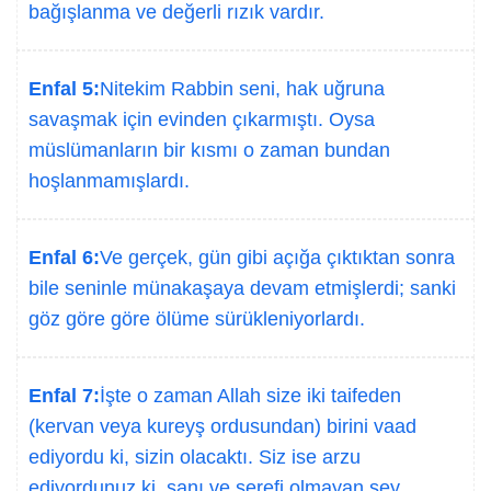
bağışlanma ve değerli rızık vardır.
Enfal 5:
Nitekim Rabbin seni, hak uğruna
savaşmak için evinden çıkarmıştı. Oysa
müslümanların bir kısmı o zaman bundan
hoşlanmamışlardı.
Enfal 6:
Ve gerçek, gün gibi açığa çıktıktan sonra
bile seninle münakaşaya devam etmişlerdi; sanki
göz göre göre ölüme sürükleniyorlardı.
Enfal 7:
İşte o zaman Allah size iki taifeden
(kervan veya kureyş ordusundan) birini vaad
ediyordu ki, sizin olacaktı. Siz ise arzu
ediyordunuz ki, şanı ve şerefi olmayan şey