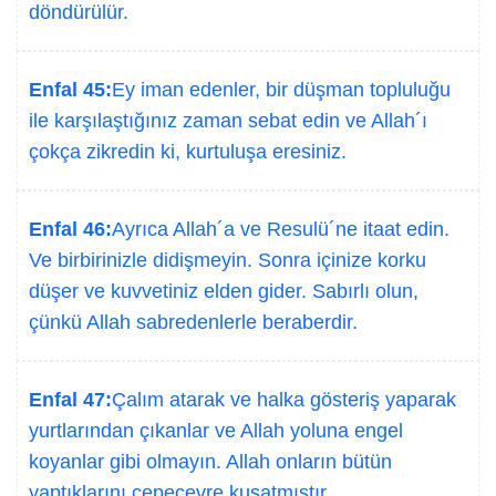
döndürülür.
Enfal 45:
Ey iman edenler, bir düşman topluluğu
ile karşılaştığınız zaman sebat edin ve Allah´ı
çokça zikredin ki, kurtuluşa eresiniz.
Enfal 46:
Ayrıca Allah´a ve Resulü´ne itaat edin.
Ve birbirinizle didişmeyin. Sonra içinize korku
düşer ve kuvvetiniz elden gider. Sabırlı olun,
çünkü Allah sabredenlerle beraberdir.
Enfal 47:
Çalım atarak ve halka gösteriş yaparak
yurtlarından çıkanlar ve Allah yoluna engel
koyanlar gibi olmayın. Allah onların bütün
yaptıklarını çepeçevre kuşatmıştır.