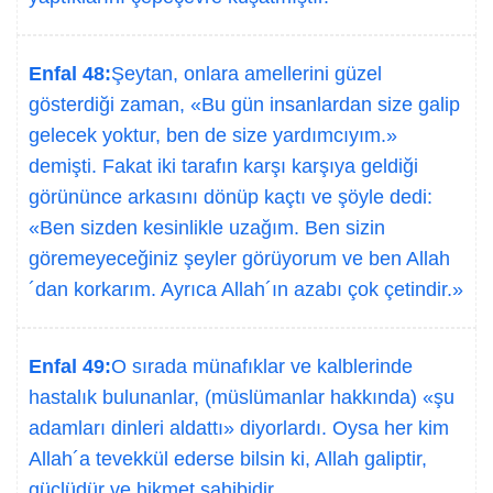
Enfal 48:
Şeytan, onlara amellerini güzel
gösterdiği zaman, «Bu gün insanlardan size galip
gelecek yoktur, ben de size yardımcıyım.»
demişti. Fakat iki tarafın karşı karşıya geldiği
görününce arkasını dönüp kaçtı ve şöyle dedi:
«Ben sizden kesinlikle uzağım. Ben sizin
göremeyeceğiniz şeyler görüyorum ve ben Allah
´dan korkarım. Ayrıca Allah´ın azabı çok çetindir.»
Enfal 49:
O sırada münafıklar ve kalblerinde
hastalık bulunanlar, (müslümanlar hakkında) «şu
adamları dinleri aldattı» diyorlardı. Oysa her kim
Allah´a tevekkül ederse bilsin ki, Allah galiptir,
güçlüdür ve hikmet sahibidir.