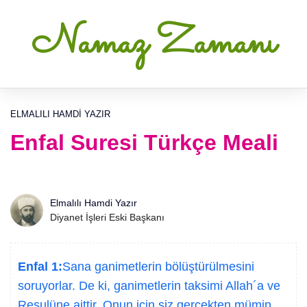
Namaz Zamanı
ELMALILI HAMDI YAZIR
Enfal Suresi Türkçe Meali
Elmalılı Hamdi Yazır
Diyanet İşleri Eski Başkanı
Enfal 1:
Sana ganimetlerin bölüştürülmesini
soruyorlar. De ki, ganimetlerin taksimi Allah´a ve
Resulüne aittir. Onun için siz gerçekten mümin