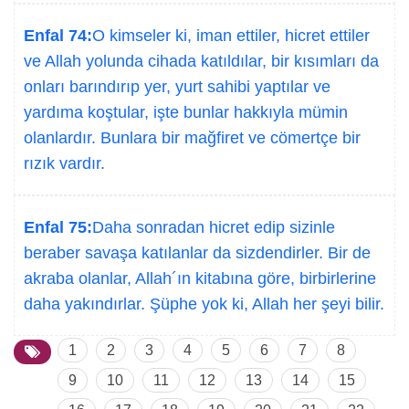
Enfal 74:
O kimseler ki, iman ettiler, hicret ettiler
ve Allah yolunda cihada katıldılar, bir kısımları da
onları barındırıp yer, yurt sahibi yaptılar ve
yardıma koştular, işte bunlar hakkıyla mümin
olanlardır. Bunlara bir mağfiret ve cömertçe bir
rızık vardır.
Enfal 75:
Daha sonradan hicret edip sizinle
beraber savaşa katılanlar da sizdendirler. Bir de
akraba olanlar, Allah´ın kitabına göre, birbirlerine
daha yakındırlar. Şüphe yok ki, Allah her şeyi bilir.
1
2
3
4
5
6
7
8
9
10
11
12
13
14
15