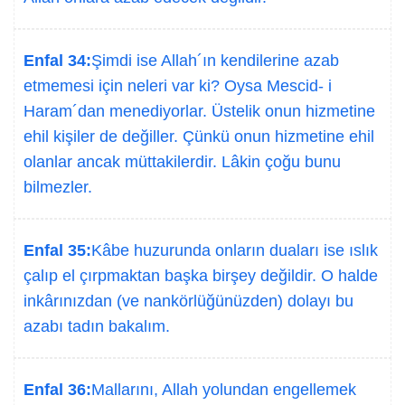
Enfal 34:
Şimdi ise Allah´ın kendilerine azab
etmemesi için neleri var ki? Oysa Mescid- i
Haram´dan menediyorlar. Üstelik onun hizmetine
ehil kişiler de değiller. Çünkü onun hizmetine ehil
olanlar ancak müttakilerdir. Lâkin çoğu bunu
bilmezler.
Enfal 35:
Kâbe huzurunda onların duaları ise ıslık
çalıp el çırpmaktan başka birşey değildir. O halde
inkârınızdan (ve nankörlüğünüzden) dolayı bu
azabı tadın bakalım.
Enfal 36:
Mallarını, Allah yolundan engellemek