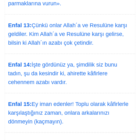
parmaklarına vurun».
Enfal 13:
Çünkü onlar Allah´a ve Resulüne karşı
geldiler. Kim Allah´a ve Resulüne karşı gelirse,
bilsin ki Allah´ın azabı çok çetindir.
Enfal 14:
İşte gördünüz ya, şimdilik siz bunu
tadın, şu da kesindir ki, ahirette kâfirlere
cehennem azabı vardır.
Enfal 15:
Ey iman edenler! Toplu olarak kâfirlerle
karşılaştığınız zaman, onlara arkalarınızı
dönmeyin (kaçmayın).