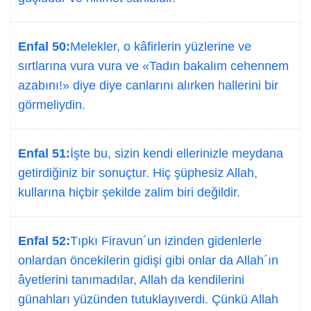
Enfal 50:
Melekler, o kâfirlerin yüzlerine ve
sırtlarına vura vura ve «Tadın bakalım cehennem
azabını!» diye diye canlarını alırken hallerini bir
görmeliydin.
Enfal 51:
İşte bu, sizin kendi ellerinizle meydana
getirdiğiniz bir sonuçtur. Hiç şüphesiz Allah,
kullarına hiçbir şekilde zalim biri değildir.
Enfal 52:
Tıpkı Firavun´un izinden gidenlerle
onlardan öncekilerin gidişi gibi onlar da Allah´ın
âyetlerini tanımadılar, Allah da kendilerini
günahları yüzünden tutuklayıverdi. Çünkü Allah