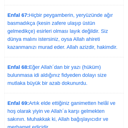
Enfal 67:
Hiçbir peygamberin, yeryüzünde ağır
basmadıkça (kesin zafere ulaşıp üstün
gelmedikçe) esirleri olması layık değildir. Siz
dünya malını istersiniz, oysa Allah ahireti
kazanmanızı murad eder. Allah azizdir, hakimdir.
Enfal 68:
Eğer Allah´dan bir yazı (hüküm)
bulunmasa idi aldığınız fidyeden dolayı size
mutlaka büyük bir azab dokunurdu.
Enfal 69:
Artık elde ettiğiniz ganimetten helâl ve
hoş olarak yiyin ve Allah´a karşı gelmekten
sakının. Muhakkak ki, Allah bağışlayıcıdır ve
merhamet edicidir.